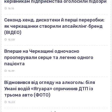
керівникам підприємства оголосили підозри
16:16
Секонд‐хенд, дискотеки й перші переробки:
як черкащанки створили апсайклінг‐бренд
(ВІДЕО)
15:58
Вперше на Черкащині одночасно
прооперували серце та легеню одного
пацієнта
15:39
Відмовився від огляду на алкоголь: біля
Умані водій «Ягуара» спричинив ДТП із
трьома авто (ФОТО)
15:20