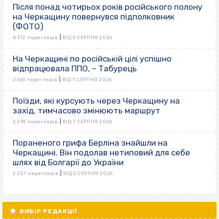
Після понад чотирьох років російського полону
на Черкащину повернувся підполковник
(ФОТО)
|
4 372 переглядів
ВІД 5 СЕРПНЯ 2026
На Черкащині по російській цілі успішно
відпрацювала ППО, – Табурець
|
2 663 переглядів
ВІД 7 СЕРПНЯ 2026
Поїзди, які курсують через Черкащину на
захід, тимчасово змінюють маршрут
|
2 239 переглядів
ВІД 7 СЕРПНЯ 2026
Пораненого грифа Берліна знайшли на
Черкащині. Він подолав нетиповий для себе
шлях від Болгарії до України
|
2 227 переглядів
ВІД 5 СЕРПНЯ 2026
ВИБІР РЕДАКЦІЇ