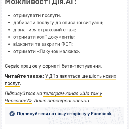
Можливості Дія.АІ :
отримувати послуги;
добирати послугу до описаної ситуації;
дізнатися страховий стаж;
отримати копії документів;
відкрити та закрити ФОП;
отримати «Пакунок малюка».
Сервіс працює у форматі бета‐тестування.
Читайте також:
У Дії з’являться ще шість нових
послуг
.
ВІСІМНАДЦЯТЬ ТРИ НУЛІ
Підписуйтеся на
телеграм‐канал «Шо там у
ВІСІМНАДЦЯТЬ ТРИ НУЛІ
ВІСІМНАДЦЯТЬ ТРИ НУЛІ
Черкасах?»
. Лише перевірені новини.
ВІСІМНАДЦЯТЬ ТРИ НУЛІ
ВІСІМНАДЦЯТЬ ТРИ НУЛІ
ВІСІМНАДЦЯТЬ ТРИ НУЛІ
Підписуйтеся на нашу сторінку у Facebook
ВІСІМНАДЦЯТЬ ТРИ НУЛІ