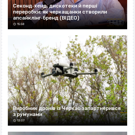
Секонд‐хенд, дискотеки й перші
переробки: як черкащанки створили
апсайклінг‐бренд (ВІДЕО)
15:58
Виробник дронів із Черкас запартнерився
з румунами
13:07