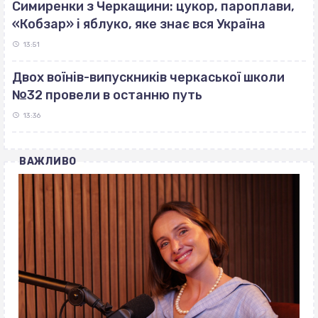
Симиренки з Черкащини: цукор, пароплави,
«Кобзар» і яблуко, яке знає вся Україна
13:51
Двох воїнів-випускників черкаської школи
№32 провели в останню путь
13:36
ВАЖЛИВО