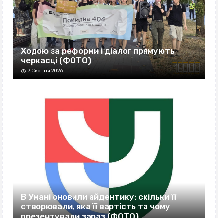
Ходою за реформи і діалог прямують
черкасці (ФОТО)
7 Серпня 2026
В Умані оновили айдентику: скільки її
створювали, яка її вартість та чому
презентували зараз (ФОТО)