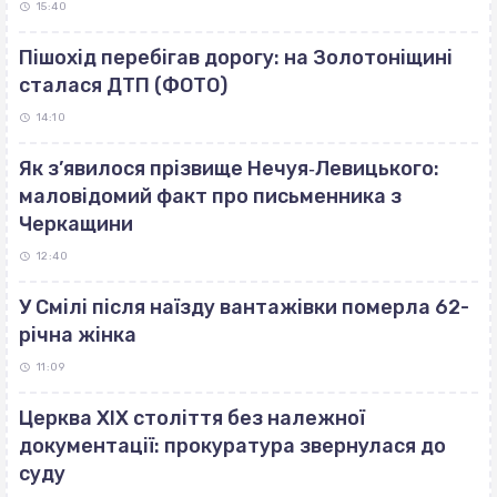
15:40
Пішохід перебігав дорогу: на Золотоніщині
сталася ДТП (ФОТО)
14:10
Як з’явилося прізвище Нечуя‐Левицького:
маловідомий факт про письменника з
Черкащини
12:40
У Смілі після наїзду вантажівки померла 62-
річна жінка
11:09
Церква ХІХ століття без належної
документації: прокуратура звернулася до
суду