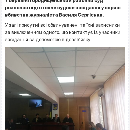
7 березня Городищенський районнй суд
розпочав підготовче судове засідання у справі
вбивства журналіста Василя Сергієнка.
У залі присутні всі обвинувачені та їхні захисники
за виключенням одного, що контактує із учасники
засідання за допомогою відеозв’язку.