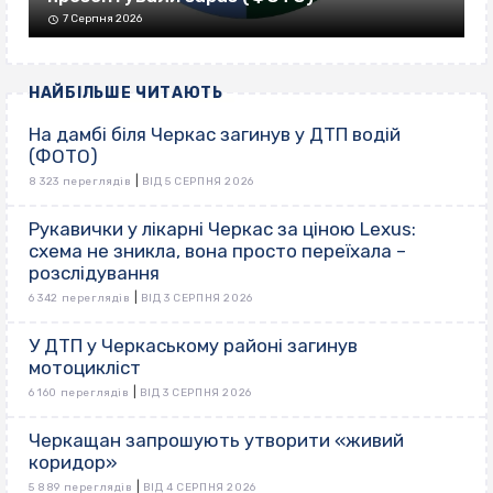
7 Серпня 2026
НАЙБІЛЬШЕ ЧИТАЮТЬ
На дамбі біля Черкас загинув у ДТП водій
(ФОТО)
|
8 323 переглядів
ВІД 5 СЕРПНЯ 2026
Рукавички у лікарні Черкас за ціною Lexus:
схема не зникла, вона просто переїхала –
розслідування
|
6 342 переглядів
ВІД 3 СЕРПНЯ 2026
У ДТП у Черкаському районі загинув
мотоцикліст
|
6 160 переглядів
ВІД 3 СЕРПНЯ 2026
Черкащан запрошують утворити «живий
коридор»
|
5 889 переглядів
ВІД 4 СЕРПНЯ 2026