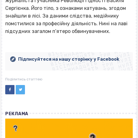
журналіста і учасника Революції Гідності Василя
Сергієнка. Його тіло, з ознаками катувань, згодом
знайшли в лісі. За даними слідства, медійнику
помстилися за професійну діяльність. Нині на лаві
підсудних загалом п’ятеро обвинувачених.
ВІСІМНАДЦЯТЬ ТРИ НУЛІ
ВІСІМНАДЦЯТЬ ТРИ НУЛІ
ВІСІМНАДЦЯТЬ ТРИ НУЛІ
ВІСІМНАДЦЯТЬ ТРИ НУЛІ
ВІСІМНАДЦЯТЬ ТРИ НУЛІ
ВІСІМНАДЦЯТЬ ТРИ НУЛІ
Підписуйтеся на нашу сторінку у Facebook
ВІСІМНАДЦЯТЬ ТРИ НУЛІ
ВІСІМНАДЦЯТЬ ТРИ НУЛІ
Поділитись статтею
РЕКЛАМА