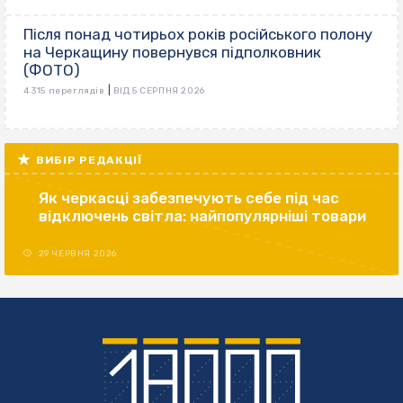
Після понад чотирьох років російського полону
на Черкащину повернувся підполковник
(ФОТО)
|
4 315 переглядів
ВІД 5 СЕРПНЯ 2026
ВИБІР РЕДАКЦІЇ
Як черкасці забезпечують себе під час
відключень світла: найпопулярніші товари
29 ЧЕРВНЯ 2026