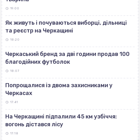
19:00
Як живуть і почуваються виборці, дільниці
та реєстр на Черкащині
18:20
Черкаський бренд за дві години продав 100
благодійних футболок
18:07
Попрощалися із двома захисниками у
Черкасах
17:41
На Черкащині підпалили 45 км узбіччя:
вогонь дістався лісу
17:18