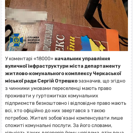
У коментарі «18000»
начальник управління
вуличної інфраструктури міста департаменту
житлово‐комунального комплексу Черкаської
міської ради Сергій Отрешко
зазначив, що згідно
з чинними умовами переселенці мають право
проживати у гуртожитках комунальних
підприємств безкоштовно і відповідне право мають
всі, хто офіційно до них звертався з такою
потребою. Жителі зобов’язані компенсувати лише
спожиті комунальні послуги. За його словами,
кількість таких договорів йому невідома, втім вона