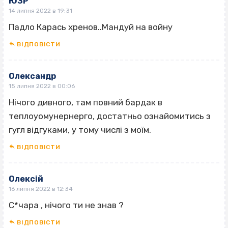
ЮЗР
14 липня 2022 в 19:31
Падло Карась хренов..Мандуй на войну
ВІДПОВІCТИ
Олександр
15 липня 2022 в 00:06
Нічого дивного, там повний бардак в
теплоуомунернерго, достатньо ознайомитись з
гугл відгуками, у тому числі з моїм.
ВІДПОВІCТИ
Олексій
16 липня 2022 в 12:34
С*чара , нічого ти не знав ?
ВІДПОВІCТИ