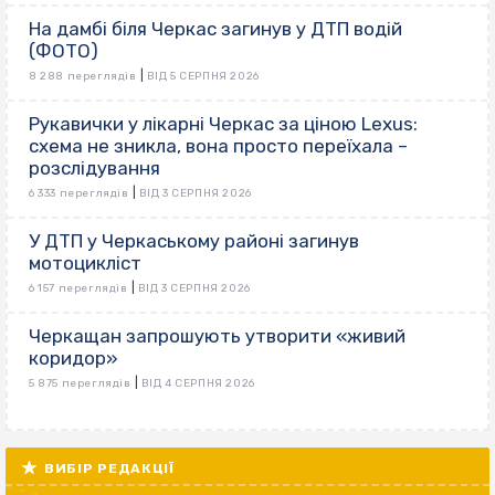
На дамбі біля Черкас загинув у ДТП водій
(ФОТО)
|
8 288 переглядів
ВІД 5 СЕРПНЯ 2026
Рукавички у лікарні Черкас за ціною Lexus:
схема не зникла, вона просто переїхала –
розслідування
|
6 333 переглядів
ВІД 3 СЕРПНЯ 2026
У ДТП у Черкаському районі загинув
мотоцикліст
|
6 157 переглядів
ВІД 3 СЕРПНЯ 2026
Черкащан запрошують утворити «живий
коридор»
|
5 875 переглядів
ВІД 4 СЕРПНЯ 2026
ВИБІР РЕДАКЦІЇ