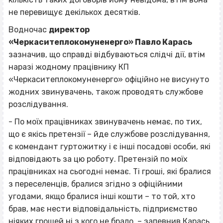
не перевищує декількох десятків.
Водночас
директор
«Черкаситеплокомуненерго» Павло Карась
зазначив, що справді відбуваються слідчі дії, втім
наразі жодному працівнику КП
«Черкаситеплокомуненерго» офіційно не висунуто
жодних звинувачень, також проводять службове
розслідування.
- По моїх працівниках звинувачень немає, по тих,
що є якісь претензії – йде службове розслідування,
є комендант гуртожитку і є інші посадові особи, які
відповідають за цю роботу. Претензій по моїх
працівниках на сьогодні немає. Ті гроші, які бралися
з переселенців, бралися згідно з офіційними
угодами, якщо бралися інші кошти – то той, хто
брав, має нести відповідальність, підприємство
ніяких грошей ні з кого не брало, – запевнив Карась.