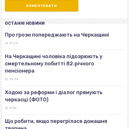
ОСТАННІ НОВИНИ
Про грози попереджають на Черкащині
21:00
На Черкащині чоловіка підозрюють у
смертельному побитті 82‐річного
пенсіонера
20:05
Ходою за реформи і діалог прямують
черкасці (ФОТО)
19:56
Що робити, якщо перегрілася домашня
тварина