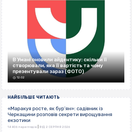
В Умані оновили айдентику: скільки її
створювали, яка її вартість та чому
презентували зараз (ФОТО)
12:02
НАЙБІЛЬШЕ ЧИТАЮТЬ
«Маракуя росте, як бур’ян»: садівник із
Черкащини розповів секрети вирощування
екзотики
|
14 406 переглядів
ВІД 2 СЕРПНЯ 2026