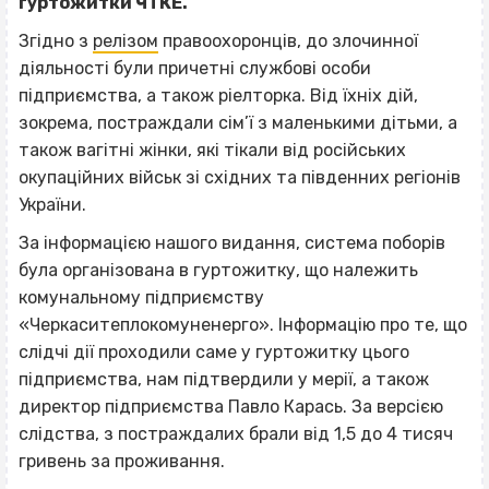
гуртожитки ЧТКЕ.
Згідно з
релізом
правоохоронців, до злочинної
діяльності були причетні службові особи
підприємства, а також ріелторка. Від їхніх дій,
зокрема, постраждали сім’ї з маленькими дітьми, а
також вагітні жінки, які тікали від російських
окупаційних військ зі східних та південних регіонів
України.
За інформацією нашого видання, система поборів
була організована в гуртожитку, що належить
комунальному підприємству
«Черкаситеплокомуненерго». Інформацію про те, що
слідчі дії проходили саме у гуртожитку цього
підприємства, нам підтвердили у мерії, а також
директор підприємства Павло Карась. За версією
слідства, з постраждалих брали від 1,5 до 4 тисяч
гривень за проживання.