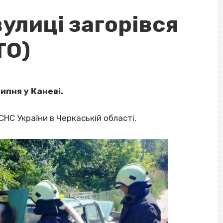
вулиці загорівся
ТО)
ипня у Каневі.
НС України в Черкаській області.