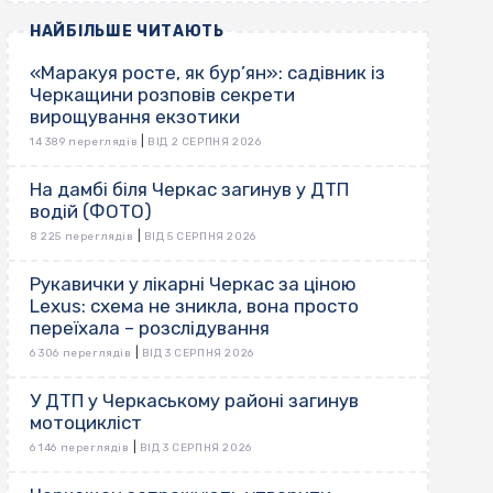
НАЙБІЛЬШЕ ЧИТАЮТЬ
«Маракуя росте, як бур’ян»: садівник із
Черкащини розповів секрети
вирощування екзотики
|
14 389 переглядів
ВІД 2 СЕРПНЯ 2026
На дамбі біля Черкас загинув у ДТП
водій (ФОТО)
|
8 225 переглядів
ВІД 5 СЕРПНЯ 2026
Рукавички у лікарні Черкас за ціною
Lexus: схема не зникла, вона просто
переїхала – розслідування
|
6 306 переглядів
ВІД 3 СЕРПНЯ 2026
У ДТП у Черкаському районі загинув
мотоцикліст
|
6 146 переглядів
ВІД 3 СЕРПНЯ 2026