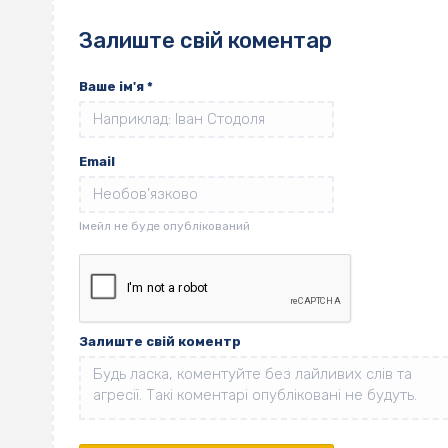
Залиште свій коментар
Ваше ім'я
*
Email
Залиште свій коментр