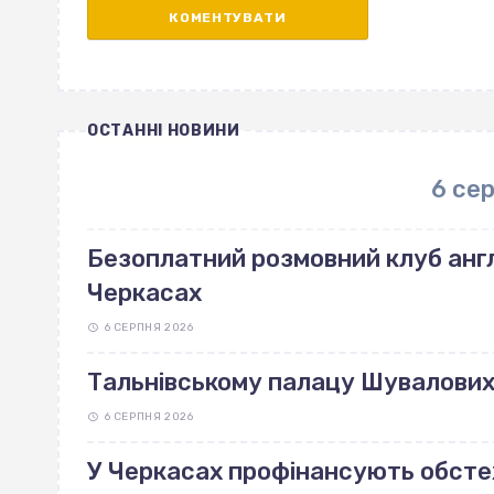
ОСТАННІ НОВИНИ
6 се
Безоплатний розмовний клуб англ
Черкасах
6 СЕРПНЯ 2026
Тальнівському палацу Шувалових 
6 СЕРПНЯ 2026
У Черкасах профінансують обст