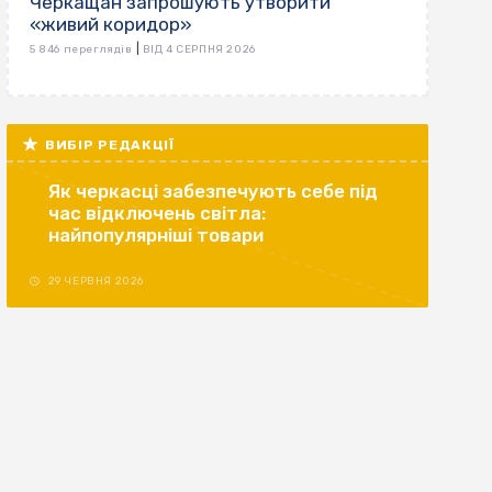
Черкащан запрошують утворити
«живий коридор»
|
5 846 переглядів
ВІД 4 СЕРПНЯ 2026
ВИБІР РЕДАКЦІЇ
Як черкасці забезпечують себе під
час відключень світла:
найпопулярніші товари
29 ЧЕРВНЯ 2026