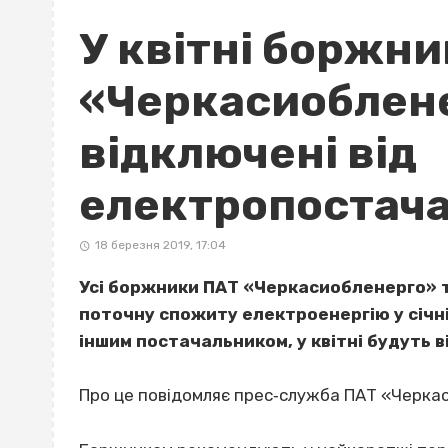
У квітні боржн
«Черкасиоблене
відключені від
електропостач
18 березня 2019, 17:04
Усі боржники ПАТ «Черкасиобленерго» т
поточну спожиту електроенергію у січн
іншим постачальником, у квітні будуть 
Про це повідомляє прес‐служба ПАТ «Черка