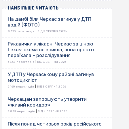
НАЙБІЛЬШЕ ЧИТАЮТЬ
На дамбі біля Черкас загинув у ДТП
водій (ФОТО)
|
8 323 переглядів
ВІД 5 СЕРПНЯ 2026
Рукавички у лікарні Черкас за ціною
Lexus: схема не зникла, вона просто
переїхала – розслідування
|
6 342 переглядів
ВІД 3 СЕРПНЯ 2026
У ДТП у Черкаському районі загинув
мотоцикліст
|
6 160 переглядів
ВІД 3 СЕРПНЯ 2026
Черкащан запрошують утворити
«живий коридор»
|
5 889 переглядів
ВІД 4 СЕРПНЯ 2026
Після понад чотирьох років російського