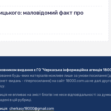
ицького: маловідомий факт про
новником видання є ГО “Черкаська інформаційна агенція 180
ювання будь-яких матеріалів можливе лише за умови посилання (
рнет-видань - гіперпосилання) на сайт 18000.com.ua не далі друг
цу.
кція не впливає на зміст блогів і не несе відповідальності за думки
адені в цій рубриці.
кція:
cherkasy18000@gmail.com