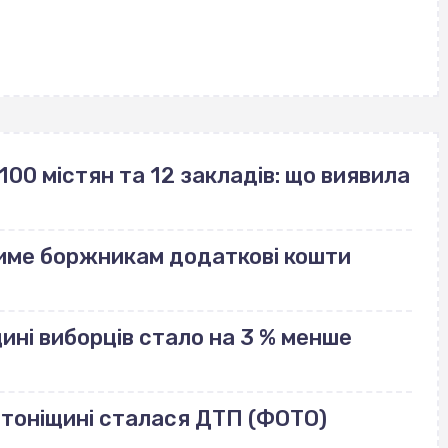
100 містян та 12 закладів: що виявила
име боржникам додаткові кошти
щині виборців стало на 3 % менше
лотоніщині сталася ДТП (ФОТО)