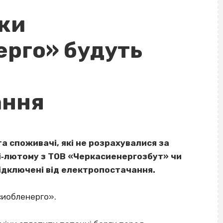
ики
рго» будуть
ання
а споживачі, які не розрахувалися за
і‐лютому з ТОВ «Черкасиенергозбут» чи
відключені від електропостачання.
сиобленерго».