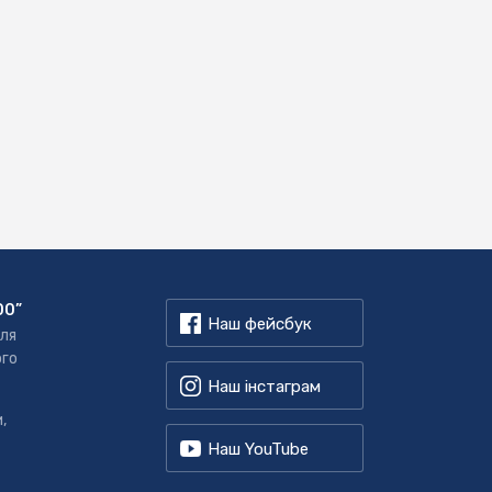
00”
Наш фейсбук
для
ого
Наш інстаграм
,
Наш YouTube