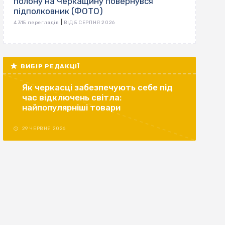
полону на Черкащину повернувся
підполковник (ФОТО)
|
4 315 переглядів
ВІД 5 СЕРПНЯ 2026
ВИБІР РЕДАКЦІЇ
Як черкасці забезпечують себе під
час відключень світла:
найпопулярніші товари
29 ЧЕРВНЯ 2026