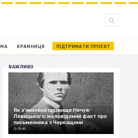
АМА
КРАМНИЦЯ
ПІДТРИМАТИ ПРОЄКТ
ВАЖЛИВО
Як з’явилося прізвище Нечуя‐
Левицького: маловідомий факт про
письменника з Черкащини
12:40