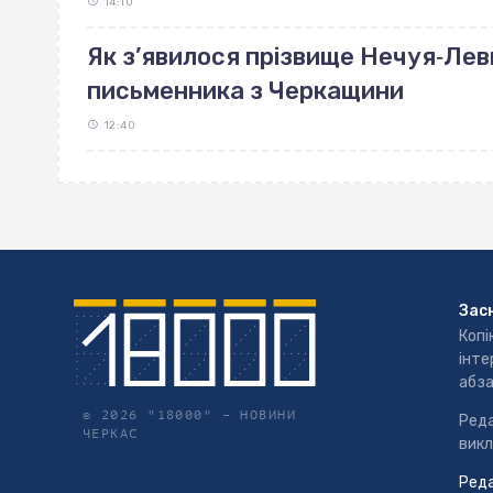
14:10
Як з’явилося прізвище Нечуя‐Лев
письменника з Черкащини
12:40
Зас
Копі
інте
абза
© 2026 "18000" –
НОВИНИ
Реда
ЧЕРКАС
викл
Реда