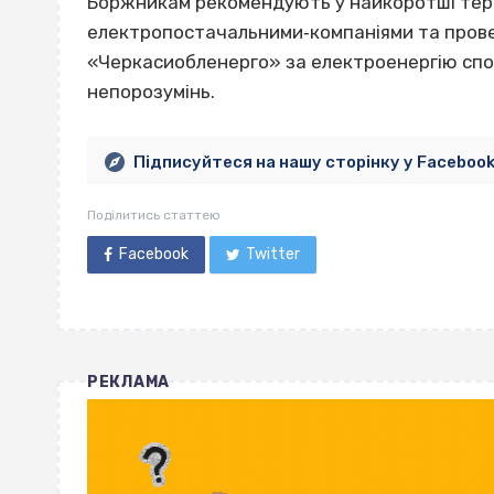
Боржникам рекомендують у найкоротші терм
електропостачальними‐компаніями та пров
«Черкасиобленерго» за електроенергію спож
непорозумінь.
Підписуйтеся на нашу сторінку у Faceboo
Поділитись статтею
Facebook
Twitter
РЕКЛАМА