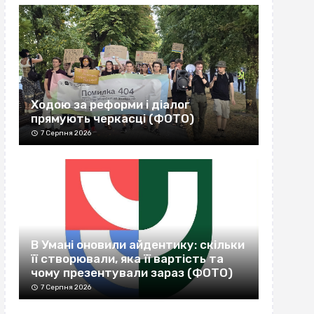
Ходою за реформи і діалог
прямують черкасці (ФОТО)
7 Серпня 2026
В Умані оновили айдентику: скільки
її створювали, яка її вартість та
чому презентували зараз (ФОТО)
7 Серпня 2026