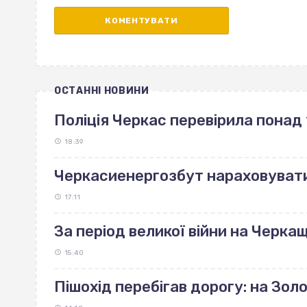
ОСТАННІ НОВИНИ
Поліція Черкас перевірила понад 
18:39
Черкасиенергозбут нараховуват
17:11
За період великої війни на Черка
15:40
Пішохід перебігав дорогу: на Зо