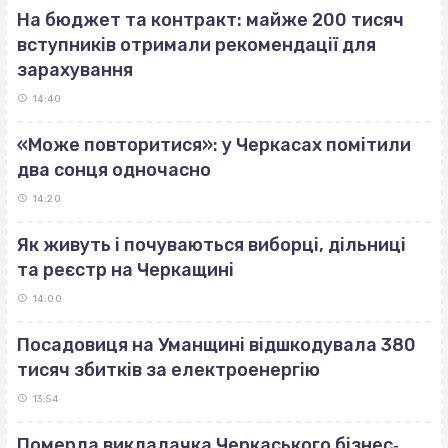
На бюджет та контракт: майже 200 тисяч
вступників отримали рекомендації для
зарахування
14:40
«Може повторитися»: у Черкасах помітили
два сонця одночасно
14:20
Як живуть і почуваються виборці, дільниці
та реєстр на Черкащині
14:00
Посадовиця на Уманщині відшкодувала 380
тисяч збитків за електроенергію
13:54
Померла викладачка Черкаського бізнес‐