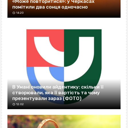
«Може повторитися»: у Черкасах
помітили два сонця одночасно
14:20
В Умані оновили айдентику: скільки її
створювали, яка її вартість та чому
презентували зараз (ФОТО)
12:02