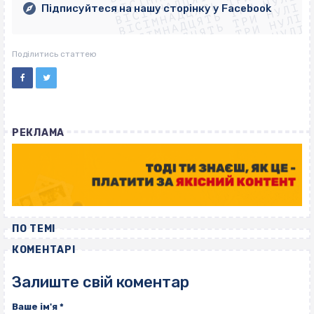
ВІСІМНАДЦЯТЬ ТРИ НУЛІ
ВІСІМНАДЦЯТЬ ТРИ НУЛІ
ВІСІМНАДЦЯТЬ ТРИ НУЛІ
Підписуйтеся на нашу сторінку у Facebook
ВІСІМНАДЦЯТЬ ТРИ НУЛІ
ВІСІМНАДЦЯТЬ ТРИ НУЛІ
Поділитись статтею
РЕКЛАМА
ПО ТЕМІ
КОМЕНТАРІ
Залиште свій коментар
Ваше ім'я
*