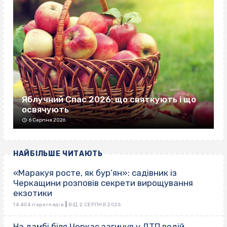
Яблучний Спас 2026: що святкують і що
освячують
6 Серпня 2026
НАЙБІЛЬШЕ ЧИТАЮТЬ
«Маракуя росте, як бур’ян»: садівник із
Черкащини розповів секрети вирощування
екзотики
|
14 404 переглядів
ВІД 2 СЕРПНЯ 2026
На дамбі біля Черкас загинув у ДТП водій