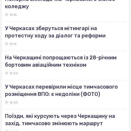
коледжу
13:35
У Черкасах зберуться мітингарі на
протестну ходу за діалог та реформи
13:19
На Черкащині попрощаються із 28-річним
бортовим авіаційним техніком
13:00
У Черкасах перевірили місце тимчасового
розміщення ВПО: є недоліки (ФОТО)
12:40
Поїзди, які курсують через Черкащину на
захід, тимчасово змінюють маршрут