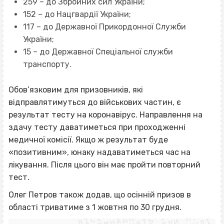
259 – до Збройних сил України;
152 – до Нацгвардії України;
117 – до Державної Прикордонної Служби
України;
15 – до Державної Спеціальної служби
транспорту.
Обов’язковим для призовників, які
відправлятимуться до військових частин, є
результат тесту на коронавірус. Направлення на
здачу тесту даватиметься при проходженні
медичної комісії. Якщо ж результат буде
«позитивним», юнаку надаватиметься час на
лікування. Після цього він має пройти повторний
тест.
ВІСІМНАДЦЯТЬ ТРИ НУЛІ
Олег Петров також додав, що осінній призов в
ВІСІМНАДЦЯТЬ ТРИ НУЛІ
ВІСІМНАДЦЯТЬ ТРИ НУЛІ
області триватиме з 1 жовтня по 30 грудня.