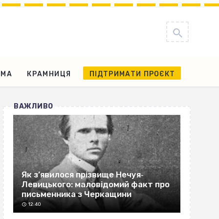
АМА
КРАМНИЦЯ
ПІДТРИМАТИ ПРОЄКТ
ВАЖЛИВО
Як з’явилося прізвище Нечуя‐
Левицького: маловідомий факт про
письменника з Черкащини
12:40