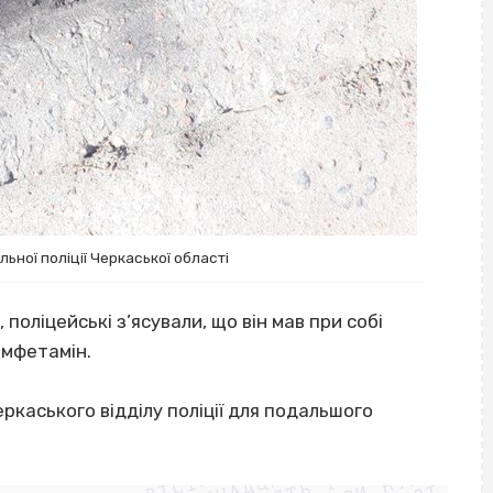
ьної поліції Черкаської області
 поліцейські з’ясували, що він мав при собі
амфетамін.
еркаського відділу поліції для подальшого
ВІСІМНАДЦЯТЬ ТРИ НУЛІ
ВІСІМНАДЦЯТЬ ТРИ НУЛІ