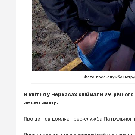
Фото: прес‐служба Патрул
8 квітня у Черкасах спіймали 29‐річног
амфетаміну.
Про це повідомляє прес‐служба Патрульної по