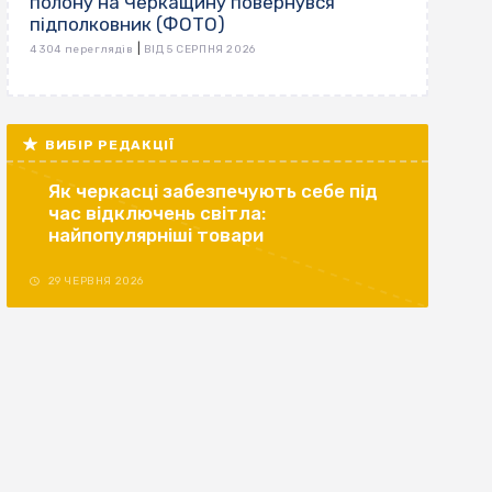
полону на Черкащину повернувся
підполковник (ФОТО)
|
4 304 переглядів
ВІД 5 СЕРПНЯ 2026
ВИБІР РЕДАКЦІЇ
Як черкасці забезпечують себе під
час відключень світла:
найпопулярніші товари
29 ЧЕРВНЯ 2026