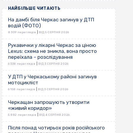
НАЙБІЛЬШЕ ЧИТАЮТЬ
На дамбі біля Черкас загинув у ДТП
водій (ФОТО)
|
8 309 переглядів
ВІД 5 СЕРПНЯ 2026
Рукавички у лікарні Черкас за ціною
Lexus: схема не зникла, вона просто
переїхала – розслідування
|
6 338 переглядів
ВІД 3 СЕРПНЯ 2026
У ДТП у Черкаському районі загинув
мотоцикліст
|
6 158 переглядів
ВІД 3 СЕРПНЯ 2026
Черкащан запрошують утворити
«живий коридор»
|
5 882 переглядів
ВІД 4 СЕРПНЯ 2026
Після понад чотирьох років російського