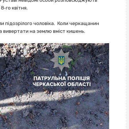
ці Руставі невідомі особи розповсюджують
8‐го квітня.
ли підозрілого чоловіка. Коли черкащанин
а вивертати на землю вміст кишень.