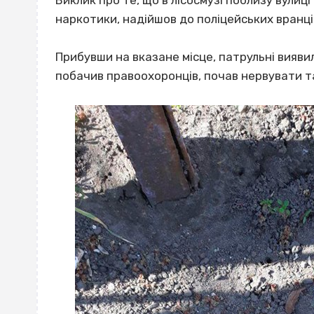
Виклик про те, що в лісосмузі поблизу вули
наркотики, надійшов до поліцейських вранці 
Прибувши на вказане місце, патрульні вияви
побачив правоохоронців, почав нервувати т