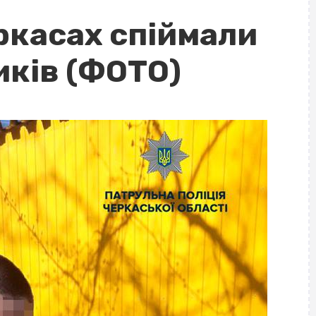
еркасах спіймали
иків (ФОТО)