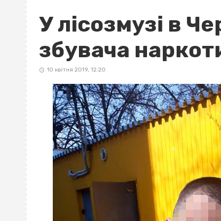
У лісозмузі в Ч
збувача наркот
10 квітня 2019, 12:20