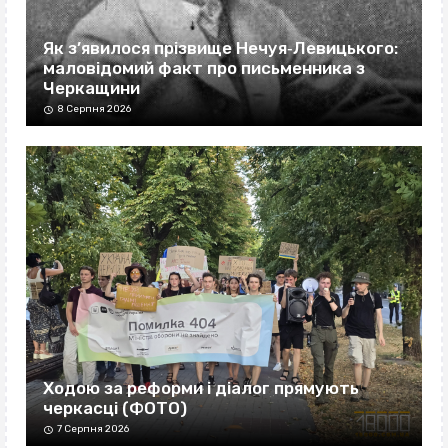
Як з’явилося прізвище Нечуя‐Левицького:
маловідомий факт про письменника з
Черкащини
8 Серпня 2026
Ходою за реформи і діалог прямують
черкасці (ФОТО)
7 Серпня 2026