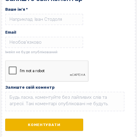
Ваше ім'я
*
Email
Залиште свій коментр