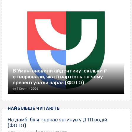
В Умані оновили айдентику: скільки її
створювали, яка її вартість та чому
презентували зараз (ФОТО)
7 Серпня 2026
НАЙБІЛЬШЕ ЧИТАЮТЬ
На дамбі біля Черкас загинув у ДТП водій
(ФОТО)