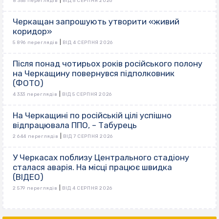
|
8 355 переглядів
ВІД 5 СЕРПНЯ 2026
Черкащан запрошують утворити «живий
коридор»
|
5 896 переглядів
ВІД 4 СЕРПНЯ 2026
Після понад чотирьох років російського полону
на Черкащину повернувся підполковник
(ФОТО)
|
4 333 переглядів
ВІД 5 СЕРПНЯ 2026
На Черкащині по російській цілі успішно
відпрацювала ППО, – Табурець
|
2 644 переглядів
ВІД 7 СЕРПНЯ 2026
У Черкасах поблизу Центрального стадіону
сталася аварія. На місці працює швидка
(ВІДЕО)
|
2 579 переглядів
ВІД 4 СЕРПНЯ 2026