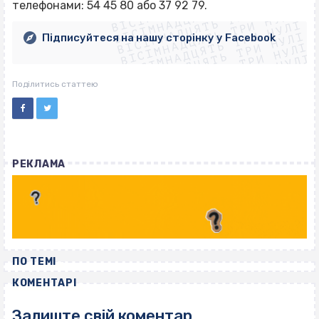
ВІСІМНАДЦЯТЬ ТРИ НУЛІ
ВІСІМНАДЦЯТЬ ТРИ НУЛІ
ВІСІМНАДЦЯТЬ ТРИ НУЛІ
телефонами: 54 45 80 або 37 92 79.
ВІСІМНАДЦЯТЬ ТРИ НУЛІ
ВІСІМНАДЦЯТЬ ТРИ НУЛІ
ВІСІМНАДЦЯТЬ ТРИ НУЛІ
Підписуйтеся на нашу сторінку у Facebook
ВІСІМНАДЦЯТЬ ТРИ НУЛІ
ВІСІМНАДЦЯТЬ ТРИ НУЛІ
Поділитись статтею
РЕКЛАМА
ПО ТЕМІ
КОМЕНТАРІ
Залиште свій коментар