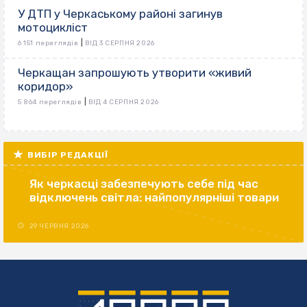
У ДТП у Черкаському районі загинув
мотоцикліст
|
6 151 переглядів
ВІД 3 СЕРПНЯ 2026
Черкащан запрошують утворити «живий
коридор»
|
5 864 переглядів
ВІД 4 СЕРПНЯ 2026
ВИБІР РЕДАКЦІЇ
Як черкасці забезпечують себе під час
відключень світла: найпопулярніші товари
29 ЧЕРВНЯ 2026