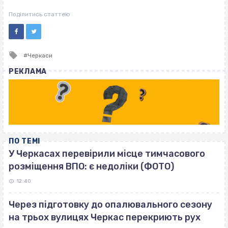
ВІСІМНАДЦЯТЬ ТРИ НУЛІ
ВІСІМНАДЦЯТЬ ТРИ НУЛІ
Поділитись статтею
Tagged
Черкаси
with
РЕКЛАМА
ПО ТЕМІ
У Черкасах перевірили місце тимчасового
розміщення ВПО: є недоліки (ФОТО)
12:40
Через підготовку до опалювального сезону
на трьох вулицях Черкас перекриють рух