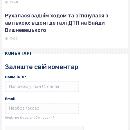
10:40
Рухалася заднім ходом та зіткнулася з
автівкою: відомі деталі ДТП на Байди
Вишневецького
10:22
КОМЕНТАРІ
Залиште свій коментар
Ваше ім'я
*
Email