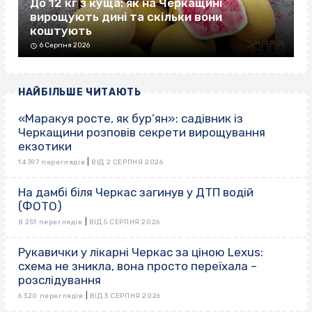
До 12 кг з куща: як на Черкащині
вирощують дині та скільки вони
коштують
6 Серпня 2026
НАЙБІЛЬШЕ ЧИТАЮТЬ
«Маракуя росте, як бур’ян»: садівник із
Черкащини розповів секрети вирощування
екзотики
|
14 397 переглядів
ВІД 2 СЕРПНЯ 2026
На дамбі біля Черкас загинув у ДТП водій
(ФОТО)
|
8 251 переглядів
ВІД 5 СЕРПНЯ 2026
Рукавички у лікарні Черкас за ціною Lexus:
схема не зникла, вона просто переїхала –
розслідування
|
6 320 переглядів
ВІД 3 СЕРПНЯ 2026