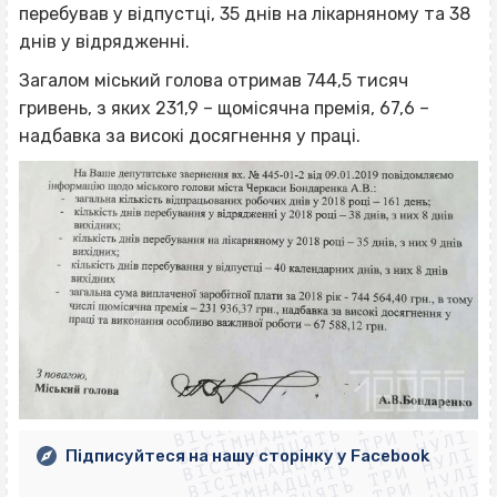
перебував у відпустці, 35 днів на лікарняному та 38
днів у відрядженні.
Загалом міський голова отримав 744,5 тисяч
гривень, з яких 231,9 – щомісячна премія, 67,6 –
надбавка за високі досягнення у праці.
ВІСІМНАДЦЯТЬ ТРИ НУЛІ
ВІСІМНАДЦЯТЬ ТРИ НУЛІ
ВІСІМНАДЦЯТЬ ТРИ НУЛІ
ВІСІМНАДЦЯТЬ ТРИ НУЛІ
ВІСІМНАДЦЯТЬ ТРИ НУЛІ
ВІСІМНАДЦЯТЬ ТРИ НУЛІ
Підписуйтеся на нашу сторінку у Facebook