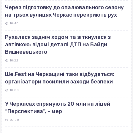
Через підготовку до опалювального сезону
на трьох вулицях Черкас перекриють рух
10:40
Рухалася заднім ходом та зіткнулася з
автівкою: відомі деталі ДТП на Байди
Вишневецького
10:22
Ше.Fest на Черкащині таки відбудеться:
організатори посилили заходи безпеки
10:00
У Черкасах спрямують 20 млн на ліцей
“Перспектива”, – мер
09:00