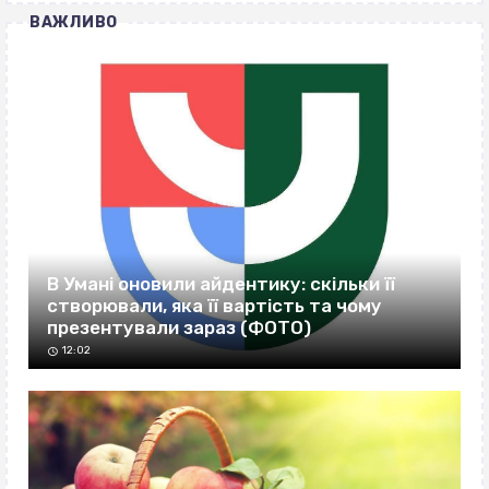
ВАЖЛИВО
В Умані оновили айдентику: скільки її
створювали, яка її вартість та чому
презентували зараз (ФОТО)
12:02