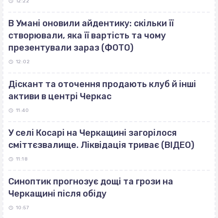
12:22
В Умані оновили айдентику: скільки її
створювали, яка її вартість та чому
презентували зараз (ФОТО)
12:02
Діскант та оточення продають клуб й інші
активи в центрі Черкас
11:40
У селі Косарі на Черкащині загорілося
сміттєзвалище. Ліквідація триває (ВІДЕО)
11:18
Синоптик прогнозує дощі та грози на
Черкащині після обіду
10:57