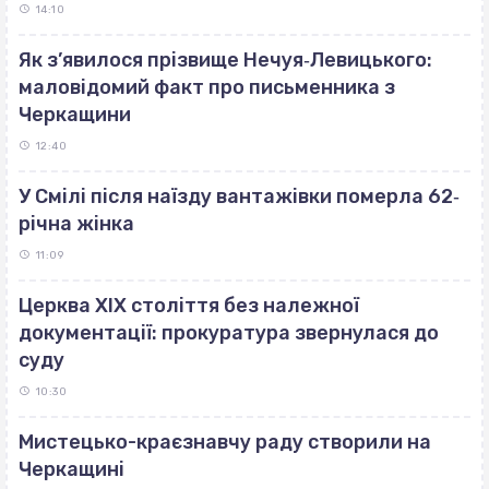
14:10
Як з’явилося прізвище Нечуя‐Левицького:
маловідомий факт про письменника з
Черкащини
12:40
У Смілі після наїзду вантажівки померла 62‐
річна жінка
11:09
Церква ХІХ століття без належної
документації: прокуратура звернулася до
суду
10:30
Мистецько-краєзнавчу раду створили на
Черкащині