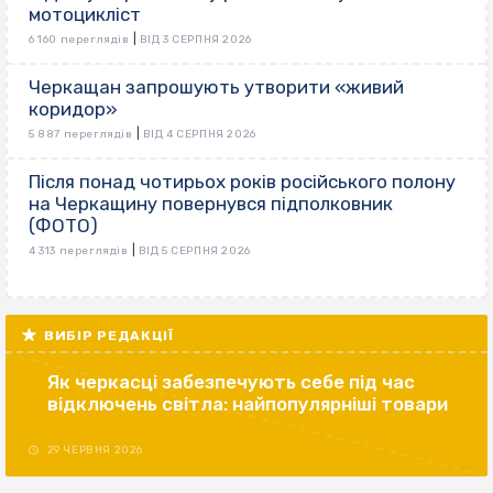
мотоцикліст
|
6 160 переглядів
ВІД 3 СЕРПНЯ 2026
Черкащан запрошують утворити «живий
коридор»
|
5 887 переглядів
ВІД 4 СЕРПНЯ 2026
Після понад чотирьох років російського полону
на Черкащину повернувся підполковник
(ФОТО)
|
4 313 переглядів
ВІД 5 СЕРПНЯ 2026
ВИБІР РЕДАКЦІЇ
Як черкасці забезпечують себе під час
відключень світла: найпопулярніші товари
29 ЧЕРВНЯ 2026