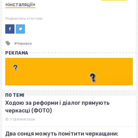
«інсталяції»
Поділитись статтею
Tagged
Черкаси
with
РЕКЛАМА
ПО ТЕМІ
Ходою за реформи і діалог прямують
черкасці (ФОТО)
7 СЕРПНЯ 2026
Два сонця можуть помітити черкащани: