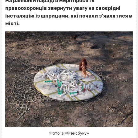
На ранішній нараді в мерії просять
правоохоронців звернути увагу на своєрідні
інсталяцію із шприцами, які почали з’являтися в
місті.
Фото із «Фейсбуку»