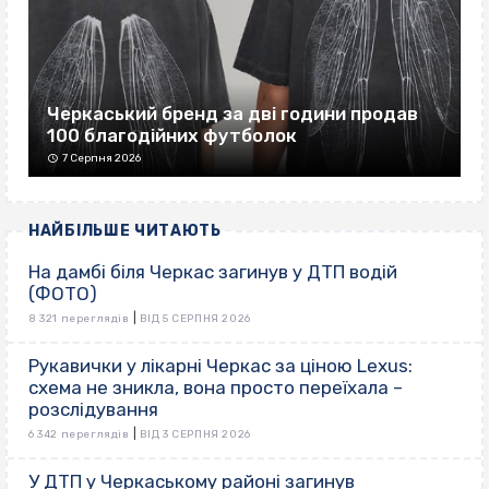
Черкаський бренд за дві години продав
100 благодійних футболок
7 Серпня 2026
НАЙБІЛЬШЕ ЧИТАЮТЬ
На дамбі біля Черкас загинув у ДТП водій
(ФОТО)
|
8 321 переглядів
ВІД 5 СЕРПНЯ 2026
Рукавички у лікарні Черкас за ціною Lexus:
схема не зникла, вона просто переїхала –
розслідування
|
6 342 переглядів
ВІД 3 СЕРПНЯ 2026
У ДТП у Черкаському районі загинув