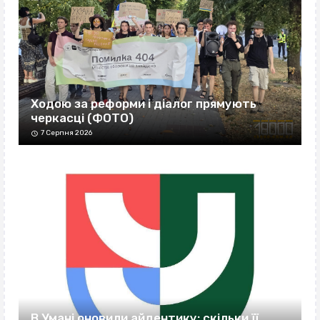
Ходою за реформи і діалог прямують
черкасці (ФОТО)
7 Серпня 2026
В Умані оновили айдентику: скільки її