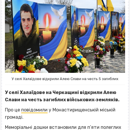
У селі Халаїдове відкрили Алею Слави на честь 5 загиблих
У селі Халаїдове на Черкащині відкрили Алею
Слави на честь загиблих військових‐земляків.
Про це
повідомили
у Монастирищенській міській
громаді.
Меморіальні дошки встановили для п’яти полеглих