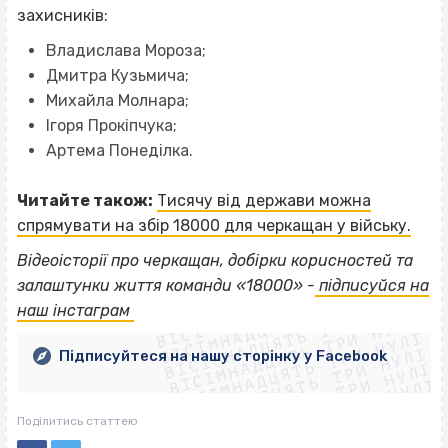
захисників:
Владислава Мороза;
Дмитра Кузьмича;
Михайла Молнара;
Ігоря Прокіпчука;
Артема Понеділка.
Читайте також:
Тисячу від держави можна
спрямувати на збір 18000 для черкащан у війську.
Відеоісторії про черкащан, добірки корисностей та
ВІСІМНАДЦЯТЬ ТРИ НУЛІ
залаштунки життя команди «18000» -
підписуйся на
ВІСІМНАДЦЯТЬ ТРИ НУЛІ
ВІСІМНАДЦЯТЬ ТРИ НУЛІ
наш інстаграм
ВІСІМНАДЦЯТЬ ТРИ НУЛІ
ВІСІМНАДЦЯТЬ ТРИ НУЛІ
ВІСІМНАДЦЯТЬ ТРИ НУЛІ
Підписуйтеся на нашу сторінку у Facebook
ВІСІМНАДЦЯТЬ ТРИ НУЛІ
ВІСІМНАДЦЯТЬ ТРИ НУЛІ
Поділитись статтею