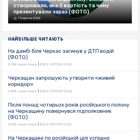
створювали, яка її вартість та чому
презентували зараз (ФОТО)
7 Серпня 2026
НАЙБІЛЬШЕ ЧИТАЮТЬ
На дамбі біля Черкас загинув у ДТП водій
(ФОТО)
|
8 356 переглядів
ВІД 5 СЕРПНЯ 2026
Черкащан запрошують утворити «живий
коридор»
|
5 896 переглядів
ВІД 4 СЕРПНЯ 2026
Після понад чотирьох років російського полону
на Черкащину повернувся підполковник
(ФОТО)
|
4 333 переглядів
ВІД 5 СЕРПНЯ 2026
На Черкащині по російській цілі успішно