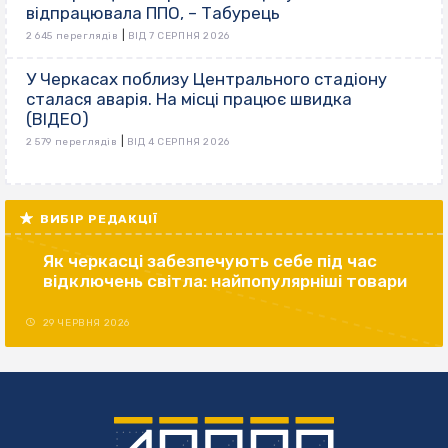
відпрацювала ППО, – Табурець
|
2 645 переглядів
ВІД 7 СЕРПНЯ 2026
У Черкасах поблизу Центрального стадіону
сталася аварія. На місці працює швидка
(ВІДЕО)
|
2 579 переглядів
ВІД 4 СЕРПНЯ 2026
ВИБІР РЕДАКЦІЇ
Як черкасці забезпечують себе під час
відключень світла: найпопулярніші товари
29 ЧЕРВНЯ 2026