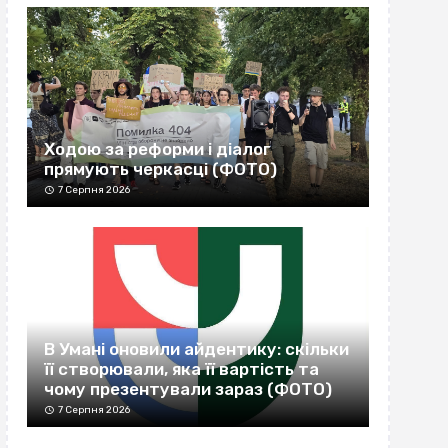
Ходою за реформи і діалог
прямують черкасці (ФОТО)
7 Серпня 2026
В Умані оновили айдентику: скільки
її створювали, яка її вартість та
чому презентували зараз (ФОТО)
7 Серпня 2026