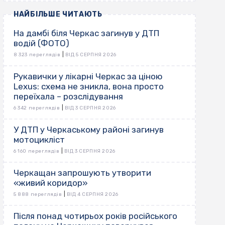
НАЙБІЛЬШЕ ЧИТАЮТЬ
На дамбі біля Черкас загинув у ДТП
водій (ФОТО)
|
8 323 переглядів
ВІД 5 СЕРПНЯ 2026
Рукавички у лікарні Черкас за ціною
Lexus: схема не зникла, вона просто
переїхала – розслідування
|
6 342 переглядів
ВІД 3 СЕРПНЯ 2026
У ДТП у Черкаському районі загинув
мотоцикліст
|
6 160 переглядів
ВІД 3 СЕРПНЯ 2026
Черкащан запрошують утворити
«живий коридор»
|
5 888 переглядів
ВІД 4 СЕРПНЯ 2026
Після понад чотирьох років російського