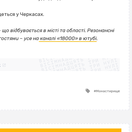
еться у Черкасах.
— що відбувається в місті та області. Резонансні
гостями – усе на
каналі «18000» в ютубі
.
ВІСІМНАДЦЯТЬ ТРИ НУЛІ
ВІСІМНАДЦЯТЬ ТРИ НУЛІ
ВІСІМНАДЦЯТЬ ТРИ НУЛІ
ВІСІМНАДЦЯТЬ ТРИ НУЛІ
ВІСІМНАДЦЯТЬ ТРИ НУЛІ
ВІСІМНАДЦЯТЬ ТРИ НУЛІ
k
ВІСІМНАДЦЯТЬ ТРИ НУЛІ
ВІСІМНАДЦЯТЬ ТРИ НУЛІ
Tagged
Монастирище
with