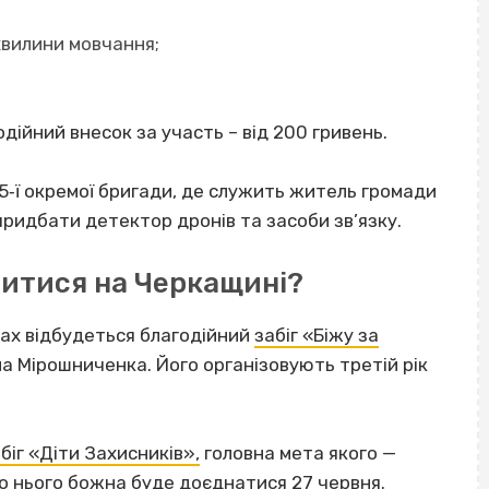
 хвилини мовчання;
дійний внесок за участь – від 200 гривень.
25‐ї окремої бригади, де служить житель громади
идбати детектор дронів та засоби зв’язку.
читися на Черкащині?
сах відбудеться благодійний
забіг «Біжу за
а Мірошниченка. Його організовують третій рік
біг «Діти Захисників»,
головна мета якого —
 До нього божна буде доєднатися 27 червня.