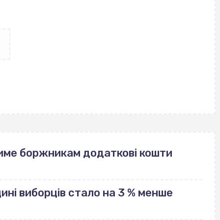
име боржникам додаткові кошти
щині виборців стало на 3 % менше