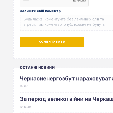
Залиште свій коментр
ОСТАННІ НОВИНИ
Черкасиенергозбут нараховуват
17:11
За період великої війни на Черка
15:40