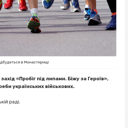
відбудеться в Монастирищі
ахід «Пробіг під липами. Біжу за Героїв»,
реби українських військових.
кій раді.