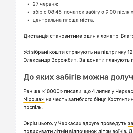
27 червня;
збір о 08:45, початок забігу о 9:00 після
центральна площа міста.
Дистанція становитиме один кілометр. Благо
Усі зібрані кошти спрямують на підтримку 1
Олександр Ворожбит. За донати планують пр
До яких забігів можна долу
Раніше «18000» писали, що 4 липня у Черка
Міроша»
на честь загиблого бійця Костянтин
поспіль.
Окрім цього, у Черкасах вдруге проведуть
за
подарувати літній відпочинок дітям воїнів.