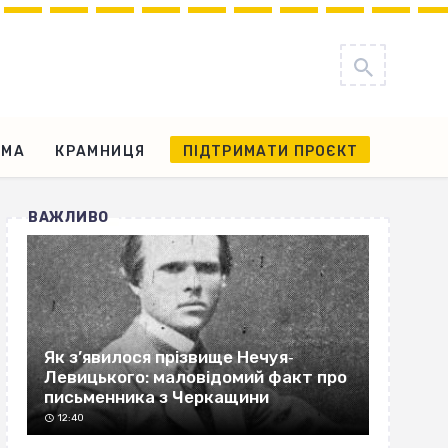
АМА
КРАМНИЦЯ
ПІДТРИМАТИ ПРОЄКТ
ВАЖЛИВО
Як з’явилося прізвище Нечуя‐
Левицького: маловідомий факт про
письменника з Черкащини
12:40