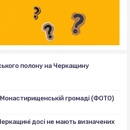
йського полону на Черкащину
у Монастирищенській громаді (ФОТО)
 Черкащині досі не мають визначених