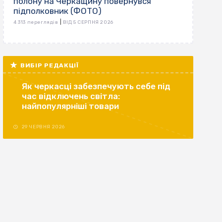
полону на Черкащину повернувся
підполковник (ФОТО)
|
4 313 переглядів
ВІД 5 СЕРПНЯ 2026
ВИБІР РЕДАКЦІЇ
Як черкасці забезпечують себе під
час відключень світла:
найпопулярніші товари
29 ЧЕРВНЯ 2026