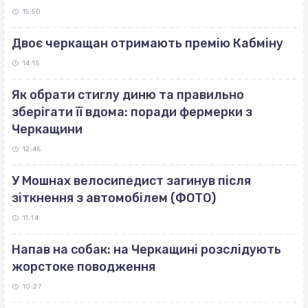
15:50
Двоє черкащан отримають премію Кабміну
14:15
Як обрати стиглу диню та правильно
зберігати її вдома: поради фермерки з
Черкащини
12:45
У Мошнах велосипедист загинув після
зіткнення з автомобілем (ФОТО)
11:14
Напав на собак: на Черкащині розслідують
жорстоке поводження
10:27