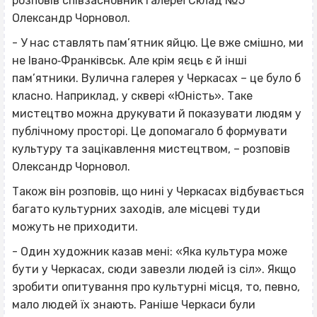
розповів співзасновник галереї Склад №5
Олександр Чорновол.
- У нас ставлять пам’ятник яйцю. Це вже смішно, ми
не Івано‐Франківськ. Але крім яєць є й інші
пам’ятники. Вулична галерея у Черкасах – це було б
класно. Наприклад, у сквері «Юність». Таке
мистецтво можна друкувати й показувати людям у
публічному просторі. Це допомагало б формувати
культуру та зацікавлення мистецтвом, – розповів
Олександр Чорновол.
Також він розповів, що нині у Черкасах відбувається
багато культурних заходів, але місцеві туди
можуть не приходити.
- Один художник казав мені: «Яка культура може
бути у Черкасах, сюди завезли людей із сіл». Якщо
зробити опитування про культурні місця, то, певно,
мало людей їх знають. Раніше Черкаси були