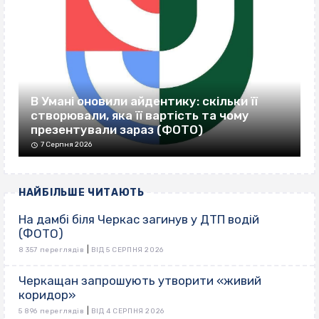
В Умані оновили айдентику: скільки її
створювали, яка її вартість та чому
презентували зараз (ФОТО)
7 Серпня 2026
НАЙБІЛЬШЕ ЧИТАЮТЬ
На дамбі біля Черкас загинув у ДТП водій
(ФОТО)
|
8 357 переглядів
ВІД 5 СЕРПНЯ 2026
Черкащан запрошують утворити «живий
коридор»
|
5 896 переглядів
ВІД 4 СЕРПНЯ 2026