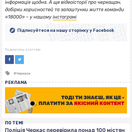
інформація щодня. А ще відеоісторії про черкащан,
ВІСІМНАДЦЯТЬ ТРИ НУЛІ
добірки корисностей та залаштунки життя команди
ВІСІМНАДЦЯТЬ ТРИ НУЛІ
ВІСІМНАДЦЯТЬ ТРИ НУЛІ
«18000» – у нашому
інстаграмі
ВІСІМНАДЦЯТЬ ТРИ НУЛІ
ВІСІМНАДЦЯТЬ ТРИ НУЛІ
ВІСІМНАДЦЯТЬ ТРИ НУЛІ
Підписуйтеся на нашу сторінку у Facebook
ВІСІМНАДЦЯТЬ ТРИ НУЛІ
ВІСІМНАДЦЯТЬ ТРИ НУЛІ
Поділитись статтею
Tagged
Черкаси
with
РЕКЛАМА
ПО ТЕМІ
Поліція Черкас перевірила понад 100 містян