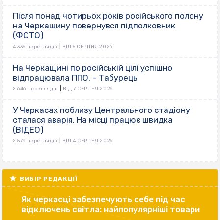
Після понад чотирьох років російського полону
на Черкащину повернувся підполковник
(ФОТО)
|
4 335 переглядів
ВІД 5 СЕРПНЯ 2026
На Черкащині по російській цілі успішно
відпрацювала ППО, – Табурець
|
2 646 переглядів
ВІД 7 СЕРПНЯ 2026
У Черкасах поблизу Центрального стадіону
сталася аварія. На місці працює швидка
(ВІДЕО)
|
2 579 переглядів
ВІД 4 СЕРПНЯ 2026
ВИБІР РЕДАКЦІЇ
Як черкасці забезпечують себе під час
відключень світла: найпопулярніші товари