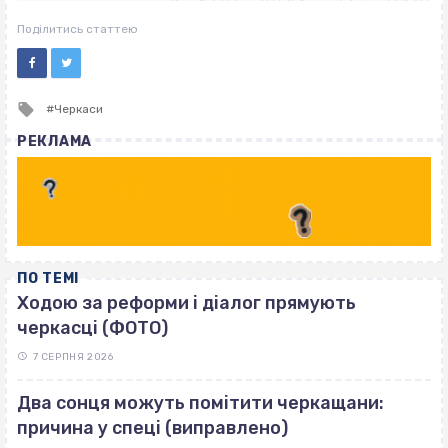
ВІСІМНАДЦЯТЬ ТРИ НУЛІ
ВІСІМНАДЦЯТЬ ТРИ НУЛІ
Поділитись статтею
Tagged
Черкаси
with
РЕКЛАМА
ПО ТЕМІ
Ходою за реформи і діалог прямують
черкасці (ФОТО)
7 СЕРПНЯ 2026
Два сонця можуть помітити черкащани:
причина у спеці (виправлено)