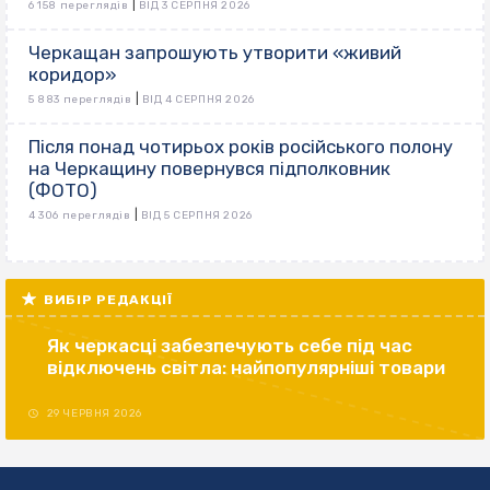
|
6 158 переглядів
ВІД 3 СЕРПНЯ 2026
Черкащан запрошують утворити «живий
коридор»
|
5 883 переглядів
ВІД 4 СЕРПНЯ 2026
Після понад чотирьох років російського полону
на Черкащину повернувся підполковник
(ФОТО)
|
4 306 переглядів
ВІД 5 СЕРПНЯ 2026
ВИБІР РЕДАКЦІЇ
Як черкасці забезпечують себе під час
відключень світла: найпопулярніші товари
29 ЧЕРВНЯ 2026