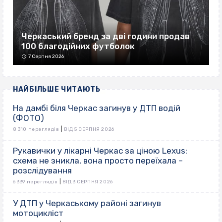
Черкаський бренд за дві години продав
100 благодійних футболок
7 Серпня 2026
НАЙБІЛЬШЕ ЧИТАЮТЬ
На дамбі біля Черкас загинув у ДТП водій
(ФОТО)
|
8 310 переглядів
ВІД 5 СЕРПНЯ 2026
Рукавички у лікарні Черкас за ціною Lexus:
схема не зникла, вона просто переїхала –
розслідування
|
6 339 переглядів
ВІД 3 СЕРПНЯ 2026
У ДТП у Черкаському районі загинув
мотоцикліст