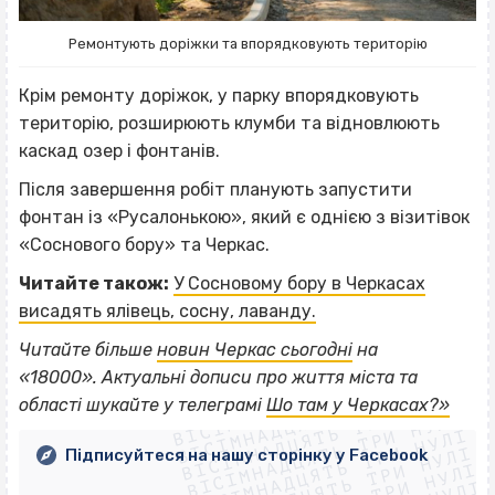
Ремонтують доріжки та впорядковують територію
Крім ремонту доріжок, у парку впорядковують
територію, розширюють клумби та відновлюють
каскад озер і фонтанів.
Після завершення робіт планують запустити
фонтан із «Русалонькою», який є однією з візитівок
«Соснового бору» та Черкас.
Читайте також:
У Сосновому бору в Черкасах
висадять ялівець, сосну, лаванду.
Читайте більше
новин Черкас сьогодні
на
ВІСІМНАДЦЯТЬ ТРИ НУЛІ
«18000».
Актуальні дописи про життя міста та
ВІСІМНАДЦЯТЬ ТРИ НУЛІ
ВІСІМНАДЦЯТЬ ТРИ НУЛІ
області шукайте у телеграмі
Шо там у Черкасах?»
ВІСІМНАДЦЯТЬ ТРИ НУЛІ
ВІСІМНАДЦЯТЬ ТРИ НУЛІ
ВІСІМНАДЦЯТЬ ТРИ НУЛІ
Підписуйтеся на нашу сторінку у Facebook