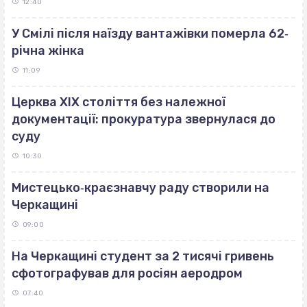
12:40
У Смілі після наїзду вантажівки померла 62‐
річна жінка
11:09
Церква ХІХ століття без належної
документації: прокуратура звернулася до
суду
10:30
Мистецько‐краєзнавчу раду створили на
Черкащині
09:00
На Черкащині студент за 2 тисячі гривень
сфотографував для росіян аеродром
07:40