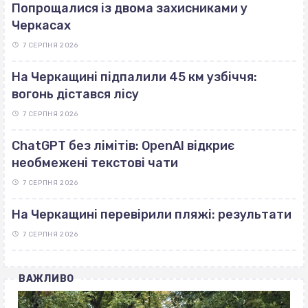
Попрощалися із двома захисниками у
Черкасах
7 СЕРПНЯ 2026
На Черкащині підпалили 45 км узбіччя:
вогонь дістався лісу
7 СЕРПНЯ 2026
ChatGPT без лімітів: OpenAI відкриє
необмежені текстові чати
7 СЕРПНЯ 2026
На Черкащині перевірили пляжі: результати
7 СЕРПНЯ 2026
ВАЖЛИВО