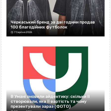
Черкаський бренд за дві години продав
100 благодійних футболок
7 Серпня 2026
В Умані оновили айдентику: скільки її
створювали, яка її вартість та чому
презентували зараз (ФОТО)