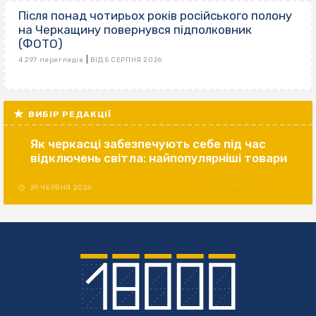
Після понад чотирьох років російського полону
на Черкащину повернувся підполковник
(ФОТО)
|
4 297 переглядів
ВІД 5 СЕРПНЯ 2026
ВИБІР РЕДАКЦІЇ
Як черкасці забезпечують себе під час
відключень світла: найпопулярніші товари
29 ЧЕРВНЯ 2026