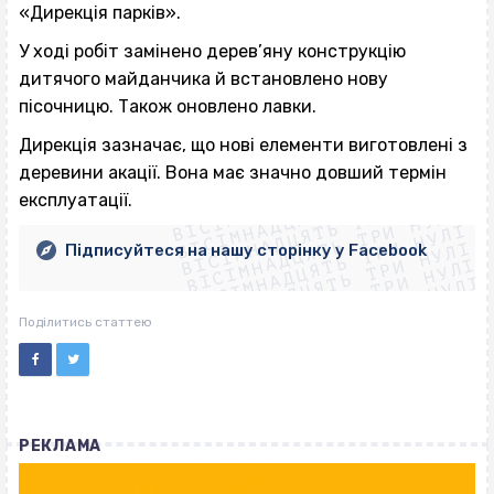
«Дирекція парків».
У ході робіт замінено дерев’яну конструкцію
дитячого майданчика й встановлено нову
пісочницю. Також оновлено лавки.
Дирекція зазначає, що нові елементи виготовлені з
ВІСІМНАДЦЯТЬ ТРИ НУЛІ
деревини акації. Вона має значно довший термін
ВІСІМНАДЦЯТЬ ТРИ НУЛІ
ВІСІМНАДЦЯТЬ ТРИ НУЛІ
експлуатації.
ВІСІМНАДЦЯТЬ ТРИ НУЛІ
ВІСІМНАДЦЯТЬ ТРИ НУЛІ
ВІСІМНАДЦЯТЬ ТРИ НУЛІ
Підписуйтеся на нашу сторінку у Facebook
ВІСІМНАДЦЯТЬ ТРИ НУЛІ
ВІСІМНАДЦЯТЬ ТРИ НУЛІ
Поділитись статтею
РЕКЛАМА