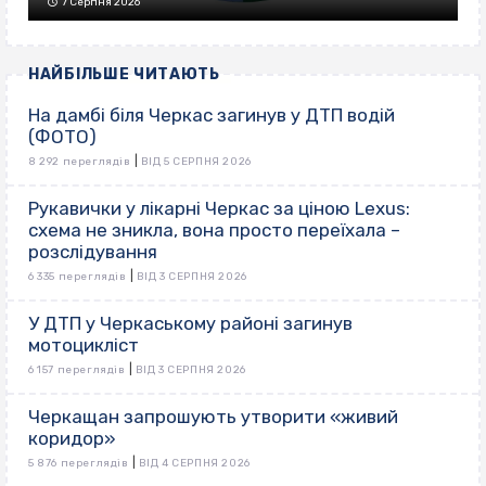
7 Серпня 2026
НАЙБІЛЬШЕ ЧИТАЮТЬ
На дамбі біля Черкас загинув у ДТП водій
(ФОТО)
|
8 292 переглядів
ВІД 5 СЕРПНЯ 2026
Рукавички у лікарні Черкас за ціною Lexus:
схема не зникла, вона просто переїхала –
розслідування
|
6 335 переглядів
ВІД 3 СЕРПНЯ 2026
У ДТП у Черкаському районі загинув
мотоцикліст
|
6 157 переглядів
ВІД 3 СЕРПНЯ 2026
Черкащан запрошують утворити «живий
коридор»
|
5 876 переглядів
ВІД 4 СЕРПНЯ 2026