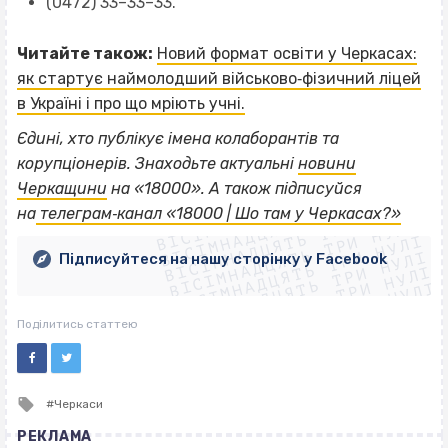
(0472) 33–33–33.
Читайте також:
Новий формат освіти у Черкасах:
як стартує наймолодший військово‐фізичний ліцей
в Україні і про що мріють учні.
Єдині, хто публікує імена колаборантів та
корупціонерів. Знаходьте актуальні
новини
ВІСІМНАДЦЯТЬ ТРИ НУЛІ
Черкащини
на «18000».
А також підписуйся
ВІСІМНАДЦЯТЬ ТРИ НУЛІ
ВІСІМНАДЦЯТЬ ТРИ НУЛІ
на
телеграм‐канал «18000 | Шо там у Черкасах?»
ВІСІМНАДЦЯТЬ ТРИ НУЛІ
ВІСІМНАДЦЯТЬ ТРИ НУЛІ
ВІСІМНАДЦЯТЬ ТРИ НУЛІ
Підписуйтеся на нашу сторінку у Facebook
ВІСІМНАДЦЯТЬ ТРИ НУЛІ
ВІСІМНАДЦЯТЬ ТРИ НУЛІ
Поділитись статтею
Tagged
Черкаси
with
РЕКЛАМА