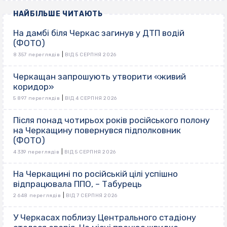
НАЙБІЛЬШЕ ЧИТАЮТЬ
На дамбі біля Черкас загинув у ДТП водій
(ФОТО)
|
8 357 переглядів
ВІД 5 СЕРПНЯ 2026
Черкащан запрошують утворити «живий
коридор»
|
5 897 переглядів
ВІД 4 СЕРПНЯ 2026
Після понад чотирьох років російського полону
на Черкащину повернувся підполковник
(ФОТО)
|
4 339 переглядів
ВІД 5 СЕРПНЯ 2026
На Черкащині по російській цілі успішно
відпрацювала ППО, – Табурець
|
2 648 переглядів
ВІД 7 СЕРПНЯ 2026
У Черкасах поблизу Центрального стадіону