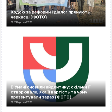
Ходою за реформи і діалог прямують
черкасці (ФОТО)
7 Серпня 2026
В Умані оновили айдентику: скільки її
створювали, яка її вартість та чому
презентували зараз (ФОТО)
7 Серпня 2026