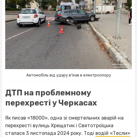
Автомобіль від удару в’їхав в електроопору
ДТП на проблемному
перехресті у Черкасах
Як писав «18000», одна зі смертельних аварій на
перехресті вулиць Хрещатик і Святотроїцька
сталася 3 листопада 2024 року. Тоді
водій «Тесли»