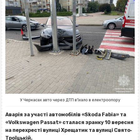
У Черкасах авто через ДТП в’їхало в електроопору
Аварія за участі автомобілів «Skoda Fabia» та
«Volkswagen Passat» сталася зранку 10 вересня
на перехресті вулиці Хрещатик та вулиці Свято‐
Троїцькій.