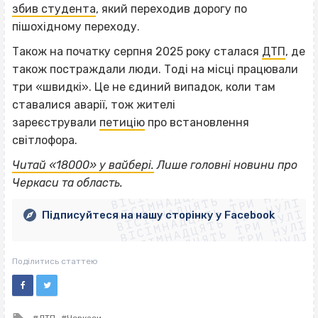
збив студента
, який переходив дорогу по
пішохідному переходу.
Також на початку серпня 2025 року сталася
ДТП
, де
також постраждали люди. Тоді на місці працювали
три «швидкі». Це не єдиний випадок, коли там
ставалися аварії, тож жителі
зареєстрували
петицію
про встановлення
світлофора.
ВІСІМНАДЦЯТЬ ТРИ НУЛІ
Читай «18000» у вайбері.
Лише головні новини про
ВІСІМНАДЦЯТЬ ТРИ НУЛІ
ВІСІМНАДЦЯТЬ ТРИ НУЛІ
Черкаси та область.
ВІСІМНАДЦЯТЬ ТРИ НУЛІ
ВІСІМНАДЦЯТЬ ТРИ НУЛІ
ВІСІМНАДЦЯТЬ ТРИ НУЛІ
Підписуйтеся на нашу сторінку у Facebook
ВІСІМНАДЦЯТЬ ТРИ НУЛІ
ВІСІМНАДЦЯТЬ ТРИ НУЛІ
Поділитись статтею
Tagged