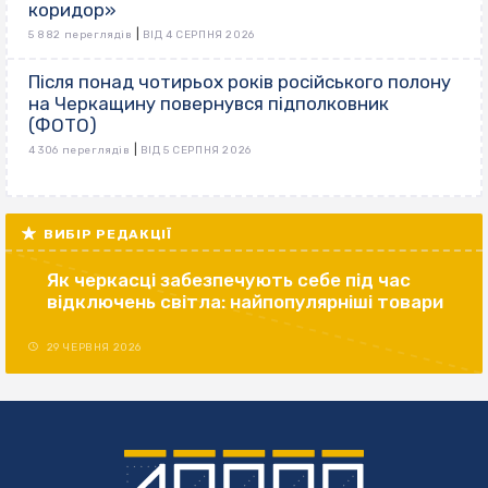
коридор»
|
5 882 переглядів
ВІД 4 СЕРПНЯ 2026
Після понад чотирьох років російського полону
на Черкащину повернувся підполковник
(ФОТО)
|
4 306 переглядів
ВІД 5 СЕРПНЯ 2026
ВИБІР РЕДАКЦІЇ
Як черкасці забезпечують себе під час
відключень світла: найпопулярніші товари
29 ЧЕРВНЯ 2026