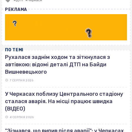
ДТП
Черкаси
with
РЕКЛАМА
ПО ТЕМІ
Рухалася заднім ходом та зіткнулася з
автівкою: відомі деталі ДТП на Байди
Вишневецького
7 СЕРПНЯ 2026
У Черкасах поблизу Центрального стадіону
сталася аварія. На місці працює швидка
(ВІДЕО)
4 СЕРПНЯ 2026
"Зізнався, що випив після аварії": у Черкасах