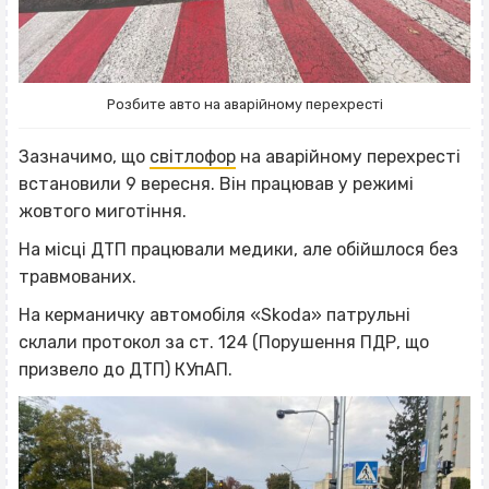
Розбите авто на аварійному перехресті
Зазначимо, що
світлофор
на аварійному перехресті
встановили 9 вересня. Він працював у режимі
жовтого миготіння.
На місці ДТП працювали медики, але обійшлося без
травмованих.
На керманичку автомобіля «Skoda» патрульні
склали протокол за ст. 124 (Порушення ПДР, що
призвело до ДТП) КУпАП.