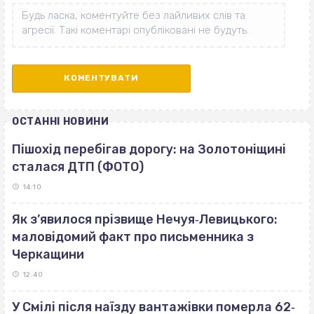
ОСТАННІ НОВИНИ
Пішохід перебігав дорогу: на Золотоніщині
сталася ДТП (ФОТО)
14:10
Як з’явилося прізвище Нечуя‐Левицького:
маловідомий факт про письменника з
Черкащини
12:40
У Смілі після наїзду вантажівки померла 62‐