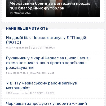
Черкаський бренд за дві години продав
100 благодійних футболок
7 Серпня 2026
НАЙБІЛЬШЕ ЧИТАЮТЬ
На дамбі біля Черкас загинув у ДТП водій
(ФОТО)
|
8 309 переглядів
ВІД 5 СЕРПНЯ 2026
Рукавички у лікарні Черкас за ціною Lexus:
схема не зникла, вона просто переїхала –
розслідування
|
6 338 переглядів
ВІД 3 СЕРПНЯ 2026
У ДТП у Черкаському районі загинув
мотоцикліст
|
6 158 переглядів
ВІД 3 СЕРПНЯ 2026
Черкащан запрошують утворити «живий