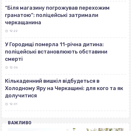
“Біля магазину погрожував перехожим
гранатою”: поліцейські затримали
черкащанина
12:22
У Городищі померла 11-річна дитина:
поліцейські встановлюють обставини
смерті
12:06
Кількаденний вишкіл відбудеться в
Холодному Яру на Черкащині: для кого та як
долучитися
12:01
ВАЖЛИВО