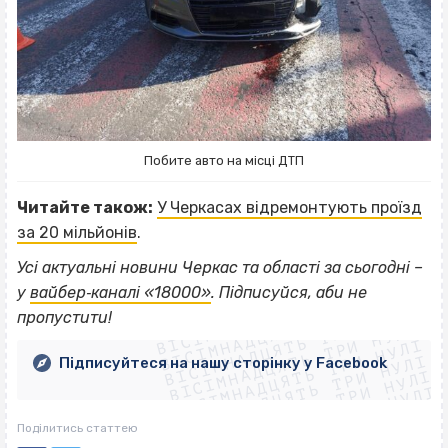
Побите авто на місці ДТП
Читайте також:
У Черкасах відремонтують проїзд
за 20 мільйонів
.
Усі актуальні новини Черкас та області за сьогодні –
ВІСІМНАДЦЯТЬ ТРИ НУЛІ
у
вайбер‐каналі «18000»
. Підписуйся, аби не
ВІСІМНАДЦЯТЬ ТРИ НУЛІ
ВІСІМНАДЦЯТЬ ТРИ НУЛІ
пропустити!
ВІСІМНАДЦЯТЬ ТРИ НУЛІ
ВІСІМНАДЦЯТЬ ТРИ НУЛІ
ВІСІМНАДЦЯТЬ ТРИ НУЛІ
Підписуйтеся на нашу сторінку у Facebook
ВІСІМНАДЦЯТЬ ТРИ НУЛІ
ВІСІМНАДЦЯТЬ ТРИ НУЛІ
Поділитись статтею