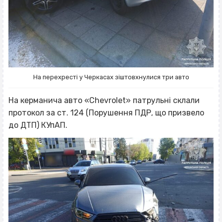
На перехресті у Черкасах зіштовхнулися три авто
На керманича авто «Chevrolet» патрульні склали
протокол за ст. 124 (Порушення ПДР, що призвело
до ДТП) КУпАП.