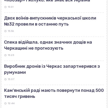
«Кобзар» і яблуко, яке знає вся Україна
13:51
Двох воїнів‐випускників черкаської школи
№32 провели в останню путь
13:36
Спека відійшла, однак значних дощів на
Черкащині не прогнозують
13:23
Виробник дронів із Черкас запартнерився з
румунами
13:07
Кам’янській раді мають повернути понад 500
тисяч гривень
12:44