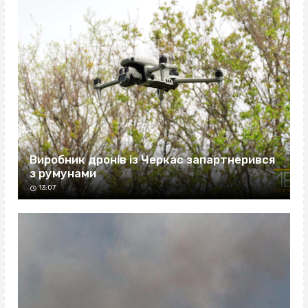
Виробник дронів із Черкас запартнерився
з румунами
13:07