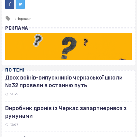
Tagged
Черкаси
with
РЕКЛАМА
ПО ТЕМІ
Двох воїнів-випускників черкаської школи
№32 провели в останню путь
13:36
Виробник дронів із Черкас запартнерився з
румунами
13:07