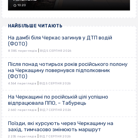
10:20
НАЙБІЛЬШЕ ЧИТАЮТЬ
На дамбі біля Черкас загинув у ДТП водій
(ФОТО)
|
8 385 переглядів
ВІД 5 СЕРПНЯ 2026
Після понад чотирьох років російського полону
на Черкащину повернувся підполковник
(ФОТО)
|
4 364 переглядів
ВІД 5 СЕРПНЯ 2026
На Черкащині по російській цілі успішно
відпрацювала ППО, – Табурець
|
2 660 переглядів
ВІД 7 СЕРПНЯ 2026
Поїзди, які курсують через Черкащину на
захід, тимчасово змінюють маршрут
|
2 235 переглядів
ВІД 7 СЕРПНЯ 2026