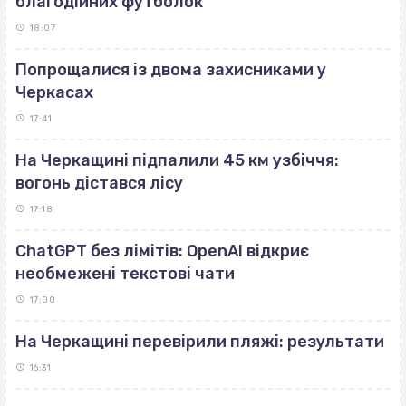
благодійних футболок
18:07
Попрощалися із двома захисниками у
Черкасах
17:41
На Черкащині підпалили 45 км узбіччя:
вогонь дістався лісу
17:18
ChatGPT без лімітів: OpenAI відкриє
необмежені текстові чати
17:00
На Черкащині перевірили пляжі: результати
16:31