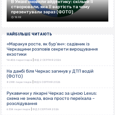
В Умані оновили айдентику: скільки її
створювали, яка її вартість та чому
презентували зараз (ФОТО)
12:02
НАЙБІЛЬШЕ ЧИТАЮТЬ
«Маракуя росте, як бур’ян»: садівник із
Черкащини розповів секрети вирощування
екзотики
|
14 406 переглядів
ВІД 2 СЕРПНЯ 2026
На дамбі біля Черкас загинув у ДТП водій
(ФОТО)
|
8 288 переглядів
ВІД 5 СЕРПНЯ 2026
Рукавички у лікарні Черкас за ціною Lexus:
схема не зникла, вона просто переїхала –
розслідування
|
6 334 переглядів
ВІД 3 СЕРПНЯ 2026