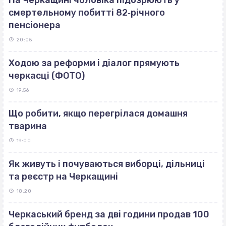
смертельному побитті 82‐річного
пенсіонера
20:05
Ходою за реформи і діалог прямують
черкасці (ФОТО)
19:56
Що робити, якщо перегрілася домашня
тварина
19:00
Як живуть і почуваються виборці, дільниці
та реєстр на Черкащині
18:20
Черкаський бренд за дві години продав 100