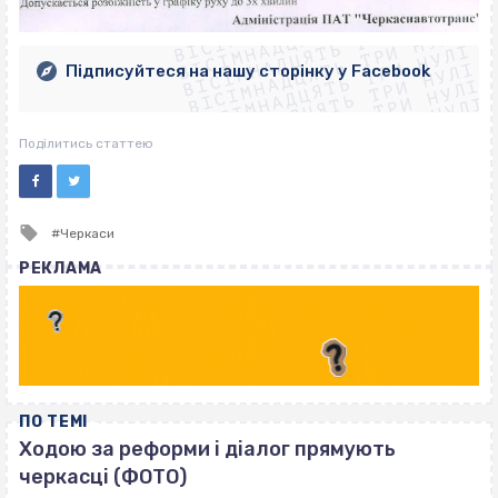
ВІСІМНАДЦЯТЬ ТРИ НУЛІ
ВІСІМНАДЦЯТЬ ТРИ НУЛІ
ВІСІМНАДЦЯТЬ ТРИ НУЛІ
ВІСІМНАДЦЯТЬ ТРИ НУЛІ
ВІСІМНАДЦЯТЬ ТРИ НУЛІ
ВІСІМНАДЦЯТЬ ТРИ НУЛІ
Підписуйтеся на нашу сторінку у Facebook
ВІСІМНАДЦЯТЬ ТРИ НУЛІ
ВІСІМНАДЦЯТЬ ТРИ НУЛІ
Поділитись статтею
Tagged
Черкаси
with
РЕКЛАМА
ПО ТЕМІ
Ходою за реформи і діалог прямують
черкасці (ФОТО)