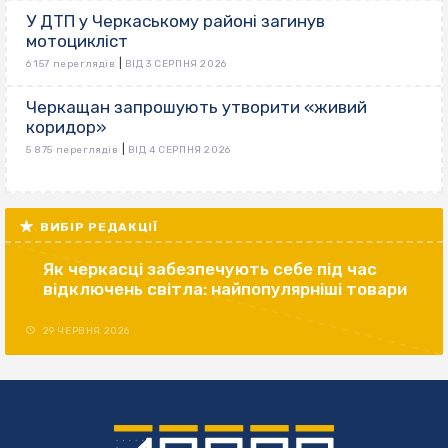
У ДТП у Черкаському районі загинув
мотоцикліст
|
6 157 переглядів
ВІД 3 СЕРПНЯ 2026
Черкащан запрошують утворити «живий
коридор»
|
5 875 переглядів
ВІД 4 СЕРПНЯ 2026
ВИБІР РЕДАКЦІЇ
Як черкасці забезпечують себе під час
відключень світла: найпопулярніші товари
29 ЧЕРВНЯ 2026