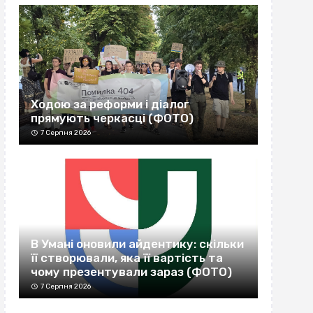
Ходою за реформи і діалог
прямують черкасці (ФОТО)
7 Серпня 2026
В Умані оновили айдентику: скільки
її створювали, яка її вартість та
чому презентували зараз (ФОТО)
7 Серпня 2026