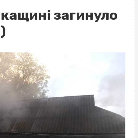
ркащині загинуло
)