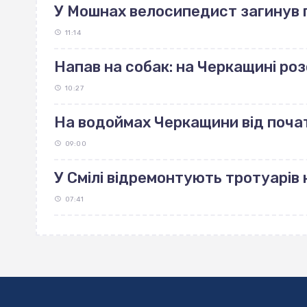
У Мошнах велосипедист загинув п
11:14
Напав на собак: на Черкащині р
10:27
На водоймах Черкащини від поча
09:00
У Смілі відремонтують тротуарів н
07:41