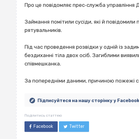
Про це повідомляє прес‐служба управління Д
Займання помітили сусіди, які й повідомили
рятувальників.
Під час проведення розвідки у одній із зад
бездиханні тіла двох осіб. Загиблими виявил
співмешканка.
За попередніми даними, причиною пожежі с
Підписуйтеся на нашу сторінку у Faceboo
Поділитись статтею
Facebook
Twitter