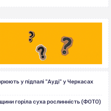
рюють у підпалі "Ауді" у Черкасах
щини горіла суха рослинність (ФОТО)