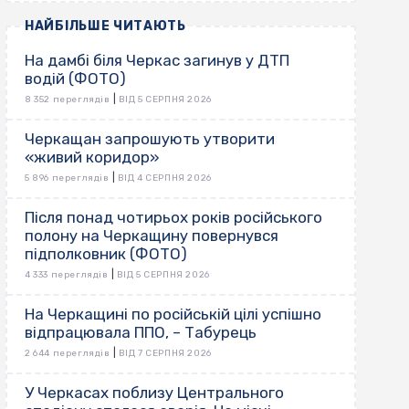
НАЙБІЛЬШЕ ЧИТАЮТЬ
На дамбі біля Черкас загинув у ДТП
водій (ФОТО)
|
8 352 переглядів
ВІД 5 СЕРПНЯ 2026
Черкащан запрошують утворити
«живий коридор»
|
5 896 переглядів
ВІД 4 СЕРПНЯ 2026
Після понад чотирьох років російського
полону на Черкащину повернувся
підполковник (ФОТО)
|
4 333 переглядів
ВІД 5 СЕРПНЯ 2026
На Черкащині по російській цілі успішно
відпрацювала ППО, – Табурець
|
2 644 переглядів
ВІД 7 СЕРПНЯ 2026
У Черкасах поблизу Центрального