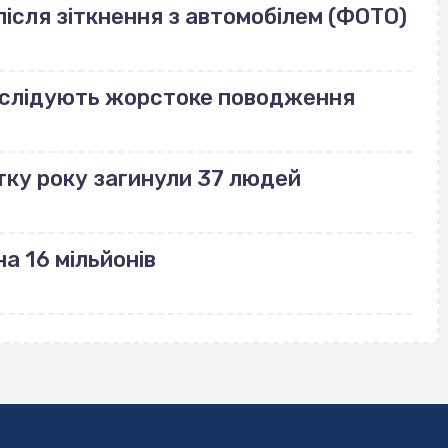
ісля зіткнення з автомобілем (ФОТО)
озслідують жорстоке поводження
тку року загинули 37 людей
а 16 мільйонів