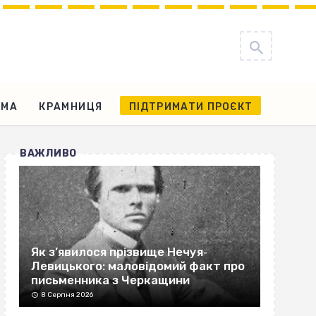
АМА
КРАМНИЦЯ
ПІДТРИМАТИ ПРОЄКТ
ВАЖЛИВО
Як з’явилося прізвище Нечуя‐
Левицького: маловідомий факт про
письменника з Черкащини
8 Серпня 2026