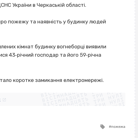
СНС України в Черкаській області.
 про пожежу та наявність у будинку людей
имлених кімнат будинку вогнеборці виявили
ися 43‐річний господар та його 59‐річна
ВІСІМНАДЦЯТЬ ТРИ НУЛІ
тало коротке замикання електромережі.
ВІСІМНАДЦЯТЬ ТРИ НУЛІ
ВІСІМНАДЦЯТЬ ТРИ НУЛІ
ВІСІМНАДЦЯТЬ ТРИ НУЛІ
ВІСІМНАДЦЯТЬ ТРИ НУЛІ
ВІСІМНАДЦЯТЬ ТРИ НУЛІ
k
ВІСІМНАДЦЯТЬ ТРИ НУЛІ
ВІСІМНАДЦЯТЬ ТРИ НУЛІ
Tagged
пожежа
with