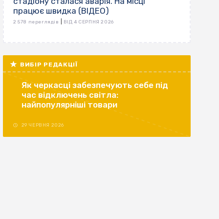
стадіону сталася аварія. На місці
працює швидка (ВІДЕО)
|
2 578 переглядів
ВІД 4 СЕРПНЯ 2026
ВИБІР РЕДАКЦІЇ
Як черкасці забезпечують себе під
час відключень світла:
найпопулярніші товари
29 ЧЕРВНЯ 2026