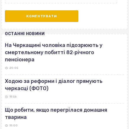
ОСТАННІ НОВИНИ
На Черкащині чоловіка підозрюють у
смертельному побитті 82‐річного
пенсіонера
20:05
Ходою за реформи і діалог прямують
черкасці (ФОТО)
19:56
Що робити, якщо перегрілася домашня
тварина
19:00