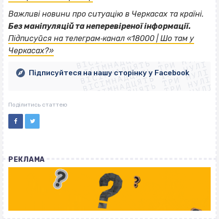
Важливі новини про ситуацію в Черкасах та країні.
Без маніпуляцій та неперевіреної інформації.
ВІСІМНАДЦЯТЬ ТРИ НУЛІ
Підписуйся на телеграм‐канал «18000 | Шо там у
ВІСІМНАДЦЯТЬ ТРИ НУЛІ
ВІСІМНАДЦЯТЬ ТРИ НУЛІ
Черкасах?»
ВІСІМНАДЦЯТЬ ТРИ НУЛІ
ВІСІМНАДЦЯТЬ ТРИ НУЛІ
ВІСІМНАДЦЯТЬ ТРИ НУЛІ
Підписуйтеся на нашу сторінку у Facebook
ВІСІМНАДЦЯТЬ ТРИ НУЛІ
ВІСІМНАДЦЯТЬ ТРИ НУЛІ
Поділитись статтею
РЕКЛАМА