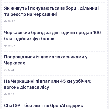
Як живуть і почуваються виборці, дільниці
та реєстр на Черкащині
18:20
Черкаський бренд за дві години продав 100
благодійних футболок
18:07
Попрощалися із двома захисниками у
Черкасах
17:41
На Черкащині підпалили 45 км узбіччя:
вогонь дістався лісу
17:18
ChatGPT без лімітів: OpenAI відкриє