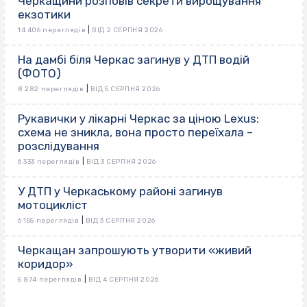
Черкащини розповів секрети вирощування
екзотики
|
14 406 переглядів
ВІД 2 СЕРПНЯ 2026
На дамбі біля Черкас загинув у ДТП водій
(ФОТО)
|
8 282 переглядів
ВІД 5 СЕРПНЯ 2026
Рукавички у лікарні Черкас за ціною Lexus:
схема не зникла, вона просто переїхала –
розслідування
|
6 333 переглядів
ВІД 3 СЕРПНЯ 2026
У ДТП у Черкаському районі загинув
мотоцикліст
|
6 155 переглядів
ВІД 3 СЕРПНЯ 2026
Черкащан запрошують утворити «живий
коридор»
|
5 874 переглядів
ВІД 4 СЕРПНЯ 2026