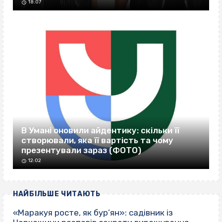
18:07
В Умані оновили айдентику: скільки її
створювали, яка її вартість та чому
презентували зараз (ФОТО)
12:02
НАЙБІЛЬШЕ ЧИТАЮТЬ
«Маракуя росте, як бур’ян»: садівник із