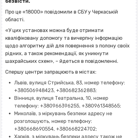
безвісти.
Про це «18000» повідомили в СБУ у Черкаській
області.
«У цих установах можна буде отримати
кваліфіковану допомогу та вичерпну інформацію
щодо алгоритму дій для повернення з полону своїх
рідних, а також рекомендації, як уникнути
шахрайських схем», – йдеться в повідомленні.
Спершу центри запрацюють в містах:
Львів, вулиця Стрийська, 83, номер телефону:
+380506948423, +380682362883;
Вінниця, вулиця Театральна, 10, номер
телефону: +380966396255, +380961348565;
Миколаїв, з міркувань безпеки адресу не
розголошують, номер телефону:
+380668690554, +380668224702;
Харків, з міркувань безпеки адресу також не