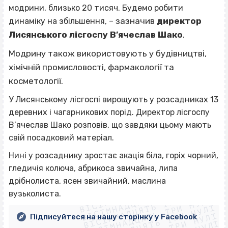
модрини, близько 20 тисяч. Будемо робити
зазначив
директор
динаміку на збільшення, –
Лисянського лісгоспу В’ячеслав Шако
.
Модрину також використовують у будівництві,
хімічній промисловості, фармакології та
косметології.
У Лисянському лісгоспі вирощують у розсадниках 13
деревних і чагарникових порід. Директор лісгоспу
В’ячеслав Шако розповів, що завдяки цьому мають
свій посадковий матеріал.
Нині у розсаднику зростає акація біла, горіх чорний,
гледичія колюча, абрикоса звичайна, липа
ВІСІМНАДЦЯТЬ ТРИ НУЛІ
дрібнолиста, ясен звичайний, маслина
ВІСІМНАДЦЯТЬ ТРИ НУЛІ
ВІСІМНАДЦЯТЬ ТРИ НУЛІ
вузьколиста.
ВІСІМНАДЦЯТЬ ТРИ НУЛІ
ВІСІМНАДЦЯТЬ ТРИ НУЛІ
Підписуйтеся на нашу сторінку у Facebook