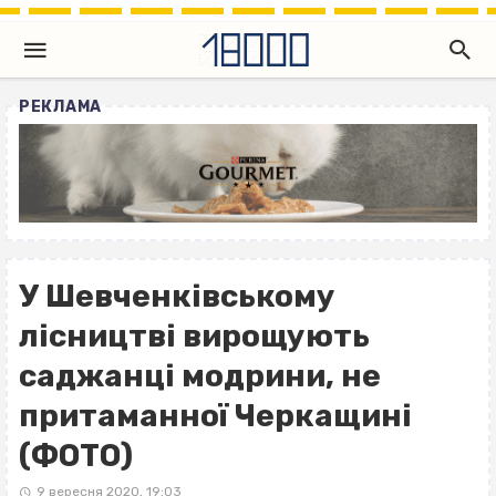
РЕКЛАМА
У Шевченківському
лісництві вирощують
саджанці модрини, не
притаманної Черкащині
(ФОТО)
9 вересня 2020, 19:03