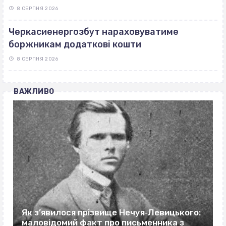
8 СЕРПНЯ 2026
Черкасиенергозбут нараховуватиме
боржникам додаткові кошти
8 СЕРПНЯ 2026
ВАЖЛИВО
Як з’явилося прізвище Нечуя‐Левицького:
маловідомий факт про письменника з