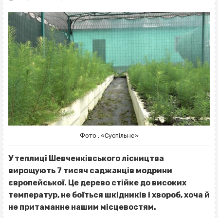
Фото : «Суспільне»
У теплиці Шевченківського лісництва
вирощують 7 тисяч саджанців модрини
європейської. Це дерево стійке до високих
температур, не боїться шкідників і хвороб, хоча й
не притаманне нашим місцевостям.