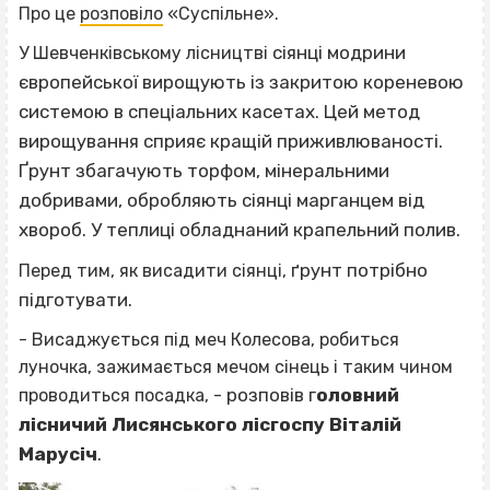
Про це
розповіло
«Суспільне».
сіянці модрини
У Шевченківському лісництві
європейської
вирощують із закритою кореневою
системою в спеціальних касетах.
Цей метод
вирощування сприяє кращій приживлюваності.
Ґрунт збагачують торфом, мінеральними
добривами, обробляють сіянці марганцем від
хвороб. У теплиці обладнаний крапельний полив.
ґрунт потрібно
Перед тим, як висадити сіянці,
підготувати
.
- Висаджується під меч Колесова, робиться
луночка, зажимається мечом сінець і таким чином
- розповів г
оловний
проводиться посадка,
лісничий Лисянського лісгоспу Віталій
Марусіч
.