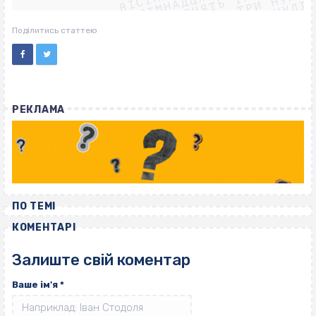
ВІСІМНАДЦЯТЬ ТРИ НУЛІ
ВІСІМНАДЦЯТЬ ТРИ НУЛІ
ВІСІМНАДЦЯТЬ ТРИ НУЛІ
Поділитись статтею
РЕКЛАМА
ПО ТЕМІ
КОМЕНТАРІ
Залиште свій коментар
Ваше ім'я
*