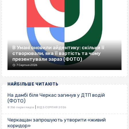
В Умані оновили айдентику: скільки її
створювали, яка її вартість та чому
презентували зараз (ФОТО)
7 Серпня 2026
НАЙБІЛЬШЕ ЧИТАЮТЬ
На дамбі біля Черкас загинув у ДТП водій
(ФОТО)
|
8 356 переглядів
ВІД 5 СЕРПНЯ 2026
Черкащан запрошують утворити «живий
коридор»