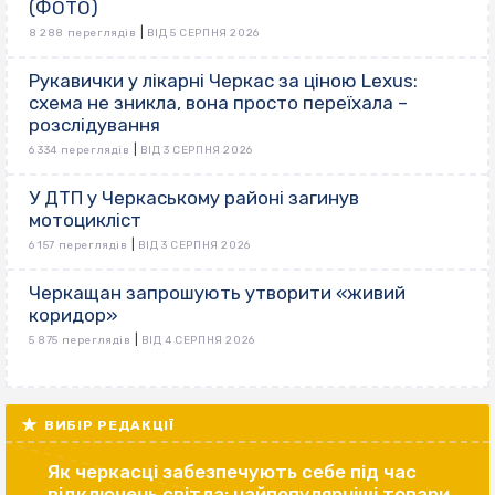
(ФОТО)
|
8 288 переглядів
ВІД 5 СЕРПНЯ 2026
Рукавички у лікарні Черкас за ціною Lexus:
схема не зникла, вона просто переїхала –
розслідування
|
6 334 переглядів
ВІД 3 СЕРПНЯ 2026
У ДТП у Черкаському районі загинув
мотоцикліст
|
6 157 переглядів
ВІД 3 СЕРПНЯ 2026
Черкащан запрошують утворити «живий
коридор»
|
5 875 переглядів
ВІД 4 СЕРПНЯ 2026
ВИБІР РЕДАКЦІЇ
Як черкасці забезпечують себе під час
відключень світла: найпопулярніші товари