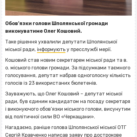
Обов’язки голови Шполянської громади
виконуватиме Олег Кошовий.
Таке рішення ухвалили депутати Шполянської
міської ради,
інформують
у пресслужбі мерії.
Кошовий став новим секретарем міської ради та в.
о. міського голови громади. За підсумками таємного
голосування, депутат набрав одноголосну кількість
голосів із 23 використаних бюлетенів.
Зауважують, що Олег Кошовий – депутат міської
ради, був єдиним кандидатом на посаду секретаря
і виконуючого обов’язки міського голови, висунутим
від політичної сили ВО «Черкащани».
Нагадаємо, раніше голова Шполянської міської ОТГ
Сергій Кравченко
написав заяву про дострокове