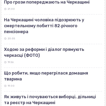
Про грози попереджають на Черкащині
21:00
На Черкащині чоловіка підозрюють у
смертельному побитті 82‐річного
пенсіонера
20:05
Ходою за реформи і діалог прямують
черкасці (ФОТО)
19:56
Що робити, якщо перегрілася домашня
тварина
19:00
Як живуть і почуваються виборці, дільниці
та реєстр на Черкащині