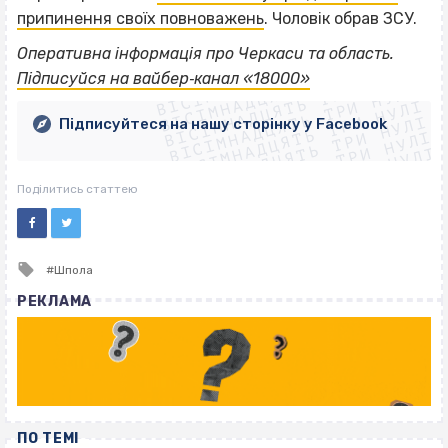
припинення своїх повноважень
. Чоловік обрав ЗСУ.
ВІСІМНАДЦЯТЬ ТРИ НУЛІ
Оперативна інформація про Черкаси та область.
ВІСІМНАДЦЯТЬ ТРИ НУЛІ
ВІСІМНАДЦЯТЬ ТРИ НУЛІ
Підписуйся на вайбер‐канал «18000»
ВІСІМНАДЦЯТЬ ТРИ НУЛІ
ВІСІМНАДЦЯТЬ ТРИ НУЛІ
ВІСІМНАДЦЯТЬ ТРИ НУЛІ
Підписуйтеся на нашу сторінку у Facebook
ВІСІМНАДЦЯТЬ ТРИ НУЛІ
ВІСІМНАДЦЯТЬ ТРИ НУЛІ
Поділитись статтею
Tagged
Шпола
with
РЕКЛАМА
ПО ТЕМІ