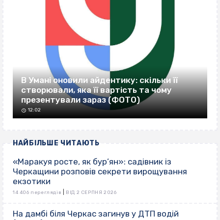
В Умані оновили айдентику: скільки її
створювали, яка її вартість та чому
презентували зараз (ФОТО)
12:02
НАЙБІЛЬШЕ ЧИТАЮТЬ
«Маракуя росте, як бур’ян»: садівник із
Черкащини розповів секрети вирощування
екзотики
|
14 406 переглядів
ВІД 2 СЕРПНЯ 2026
На дамбі біля Черкас загинув у ДТП водій