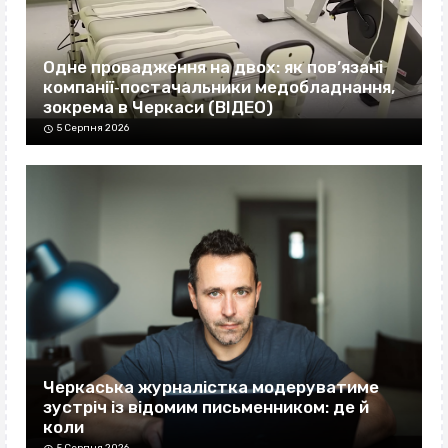
Одне провадження на двох: як пов’язані
компанії‐постачальники медобладнання,
зокрема в Черкаси (ВІДЕО)
5 Серпня 2026
Черкаська журналістка модеруватиме
зустріч із відомим письменником: де й
коли