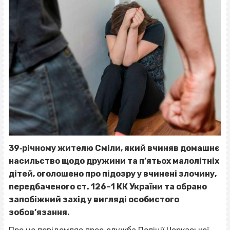
39‐річному жителю Сміли, який вчиняв домашнє
насильство щодо дружини та п’ятьох малолітніх
дітей, оголошено про підозру у вчинені злочину,
передбаченого ст. 126–1 КК України та обрано
запобіжний захід у вигляді особистого
зобов’язання.