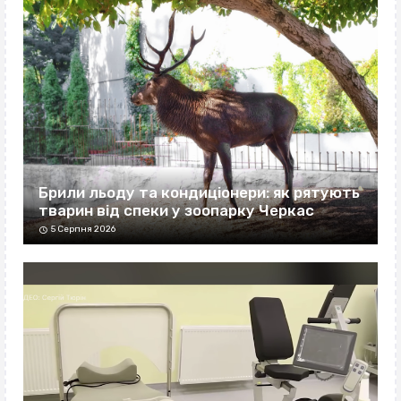
Брили льоду та кондиціонери: як рятують
тварин від спеки у зоопарку Черкас
5 Серпня 2026