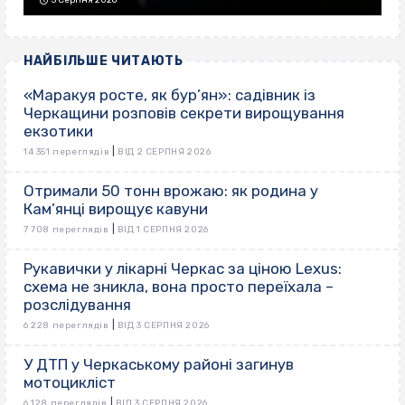
5 Серпня 2026
НАЙБІЛЬШЕ ЧИТАЮТЬ
«Маракуя росте, як бур’ян»: садівник із
Черкащини розповів секрети вирощування
екзотики
|
14 351 переглядів
ВІД 2 СЕРПНЯ 2026
Отримали 50 тонн врожаю: як родина у
Кам’янці вирощує кавуни
|
7 708 переглядів
ВІД 1 СЕРПНЯ 2026
Рукавички у лікарні Черкас за ціною Lexus:
схема не зникла, вона просто переїхала –
розслідування
|
6 228 переглядів
ВІД 3 СЕРПНЯ 2026
У ДТП у Черкаському районі загинув
мотоцикліст
|
6 128 переглядів
ВІД 3 СЕРПНЯ 2026