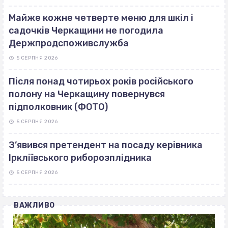
Майже кожне четверте меню для шкіл і
садочків Черкащини не погодила
Держпродспоживслужба
5 СЕРПНЯ 2026
Після понад чотирьох років російського
полону на Черкащину повернувся
підполковник (ФОТО)
5 СЕРПНЯ 2026
З’явився претендент на посаду керівника
Іркліївського риборозплідника
5 СЕРПНЯ 2026
ВАЖЛИВО