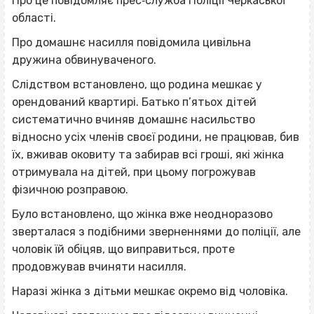
Про це повідомляє прес‐служба Поліції Черкаської
області.
Про домашнє насилля повідомила цивільна
дружина обвинуваченого.
Слідством встановлено, що родина мешкає у
орендований квартирі. Батько п’ятьох дітей
систематично вчиняв домашнє насильство
відносно усіх членів своєї родини, не працював, бив
їх, вживав оковиту та забирав всі гроші, які жінка
отримувала на дітей, при цьому погрожував
фізичною розправою.
Було встановлено, що жінка вже неодноразово
зверталася з подібними зверненнями до поліції, але
чоловік їй обіцяв, що виправиться, проте
продовжував вчиняти насилля.
Наразі жінка з дітьми мешкає окремо від чоловіка.