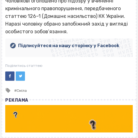
Чоловікові оголошено про підозру у вчиненні
кримінального правопорушення, передбаченого
статтею 126–1 (Домашнє насильство) КК України.
ВІСІМНАДЦЯТЬ ТРИ НУЛІ
Наразі чоловіку обрано запобіжний захід у вигляді
ВІСІМНАДЦЯТЬ ТРИ НУЛІ
ВІСІМНАДЦЯТЬ ТРИ НУЛІ
особистого зобов’язання.
ВІСІМНАДЦЯТЬ ТРИ НУЛІ
ВІСІМНАДЦЯТЬ ТРИ НУЛІ
ВІСІМНАДЦЯТЬ ТРИ НУЛІ
Підписуйтеся на нашу сторінку у Facebook
ВІСІМНАДЦЯТЬ ТРИ НУЛІ
ВІСІМНАДЦЯТЬ ТРИ НУЛІ
Поділитись статтею
Tagged
Сміла
with
РЕКЛАМА