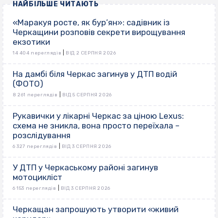
НАЙБІЛЬШЕ ЧИТАЮТЬ
«Маракуя росте, як бур’ян»: садівник із
Черкащини розповів секрети вирощування
екзотики
|
14 404 переглядів
ВІД 2 СЕРПНЯ 2026
На дамбі біля Черкас загинув у ДТП водій
(ФОТО)
|
8 261 переглядів
ВІД 5 СЕРПНЯ 2026
Рукавички у лікарні Черкас за ціною Lexus:
схема не зникла, вона просто переїхала –
розслідування
|
6 327 переглядів
ВІД 3 СЕРПНЯ 2026
У ДТП у Черкаському районі загинув
мотоцикліст
|
6 153 переглядів
ВІД 3 СЕРПНЯ 2026
Черкащан запрошують утворити «живий