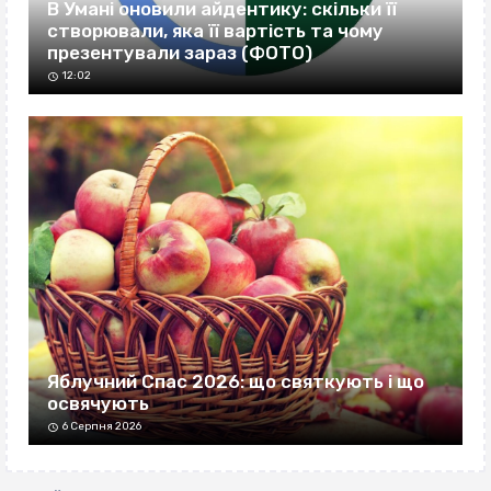
В Умані оновили айдентику: скільки її
створювали, яка її вартість та чому
презентували зараз (ФОТО)
12:02
Яблучний Спас 2026: що святкують і що
освячують
6 Серпня 2026