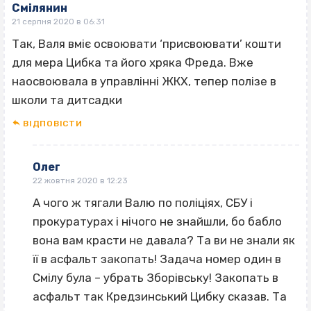
Смілянин
21 серпня 2020 в 06:31
Так, Валя вміє освоювати ‘присвоювати’ кошти
для мера Цибка та його хряка Фреда. Вже
наосвоювала в управлінні ЖКХ, тепер полізе в
школи та дитсадки
ВІДПОВІCТИ
Олег
22 жовтня 2020 в 12:23
А чого ж тягали Валю по поліціях, СБУ і
прокуратурах і нічого не знайшли, бо бабло
вона вам красти не давала? Та ви не знали як
її в асфальт закопать! Задача номер один в
Смілу була – убрать Зборівську! Закопать в
асфальт так Кредзинський Цибку сказав. Та