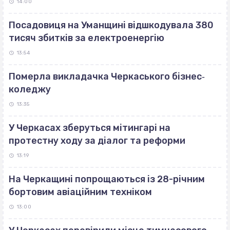
14:00
Посадовиця на Уманщині відшкодувала 380
тисяч збитків за електроенергію
13:54
Померла викладачка Черкаського бізнес‐
коледжу
13:35
У Черкасах зберуться мітингарі на
протестну ходу за діалог та реформи
13:19
На Черкащині попрощаються із 28-річним
бортовим авіаційним техніком
13:00