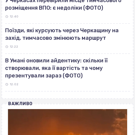
У Черкасах перевірили місце тимчасового
розміщення ВПО: є недоліки (ФОТО)
12:40
Поїзди, які курсують через Черкащину на
захід, тимчасово змінюють маршрут
12:22
В Умані оновили айдентику: скільки її
створювали, яка її вартість та чому
презентували зараз (ФОТО)
12:02
ВАЖЛИВО