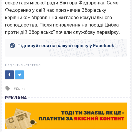
секретаря міської ради Віктора Федоренка. Саме
Федоренко у свій час призначив Зборівську
керівником Управління житлово‐комунального
ВІСІМНАДЦЯТЬ ТРИ НУЛІ
господарства. Після поновлення на посаді Цибка
ВІСІМНАДЦЯТЬ ТРИ НУЛІ
ВІСІМНАДЦЯТЬ ТРИ НУЛІ
проти дій Зборівської почали службову перевірку.
ВІСІМНАДЦЯТЬ ТРИ НУЛІ
ВІСІМНАДЦЯТЬ ТРИ НУЛІ
ВІСІМНАДЦЯТЬ ТРИ НУЛІ
Підписуйтеся на нашу сторінку у Facebook
ВІСІМНАДЦЯТЬ ТРИ НУЛІ
ВІСІМНАДЦЯТЬ ТРИ НУЛІ
Поділитись статтею
Tagged
Сміла
with
РЕКЛАМА