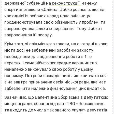
державної субвенції на
реконструкції
манежу
спортивної школи «Олімп». Цибко розповів, що під
час однієї із робочих нарад нова очільниця
продемонструвала свою обізнаність у проблемі та
запропонувала шляхи їх вирішення. Тому Цибко і
запропонував їй посаду.
Крім того, зі слів міського голови, на сьогодні школи
міста досі не забезпечені засобами захисту,
необхідними для відновлення роботи з 1‐го
вересня, і саме нібито попереднє керівництво
неналежно виконувало свою роботу у цьому
напрямку. Потреби закладів нині лише вивчаються,
а на завтра призначена сесія міської ради, яка має
забезпечити належне фінансування цих видатків.
Зазначимо, що Валентина Зборівська є депутаткою
місцевої ради, обраної від партії ВО «Черкащани»,
та входить до числа так званого «пулу» депутатів