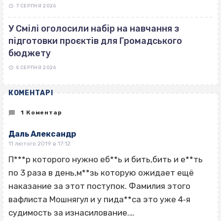
7 СЕРПНЯ 2026
У Смілі оголосили набір на навчання з
підготовки проєктів для Громадського
бюджету
5 СЕРПНЯ 2026
КОМЕНТАРІ
1 Коментар
Даль Александр
11 лютого 2019 в 17:12
П***р которого нужно еб**ь и бить,бить и е**ть
по 3 раза в день,м**зь которую ожидает ещё
наказание за этот поступок. Фамилия этого
вафлиста Мошнягул и у пида**са это уже 4‐я
судимость за изнасилование.…