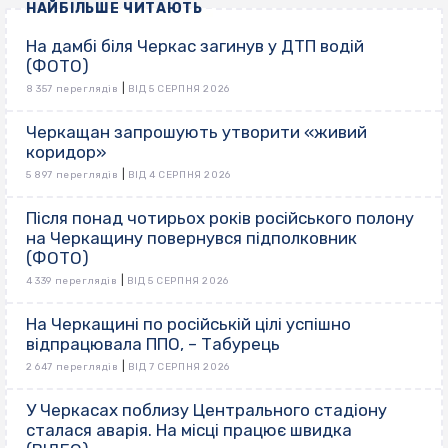
НАЙБІЛЬШЕ ЧИТАЮТЬ
На дамбі біля Черкас загинув у ДТП водій
(ФОТО)
|
8 357 переглядів
ВІД 5 СЕРПНЯ 2026
Черкащан запрошують утворити «живий
коридор»
|
5 897 переглядів
ВІД 4 СЕРПНЯ 2026
Після понад чотирьох років російського полону
на Черкащину повернувся підполковник
(ФОТО)
|
4 339 переглядів
ВІД 5 СЕРПНЯ 2026
На Черкащині по російській цілі успішно
відпрацювала ППО, – Табурець
|
2 647 переглядів
ВІД 7 СЕРПНЯ 2026
У Черкасах поблизу Центрального стадіону
сталася аварія. На місці працює швидка