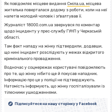
Як повідомляє місцеве видання
Сміла.ua, мі
сцева
жителька поверталася додому з роботи, коли на неї
налетів молодий чоловік і зґвалтував її.
Журналіст 18000.com.ua звернувся по коментар
щодо інциденту у прес‐службу ГУНП у Черкаській
області.
Там факт нападу на жінку підтвердили, додавши,
що нині інцидент розслідують у межах відкритого
кримінального провадження.
Водночас у соцмережах користувачі повідомляють
про те, що жінку нібито ще й покусав нападник.
Інформацію про це у поліції не підтверджують.
ВІСІМНАДЦЯТЬ ТРИ НУЛІ
Натомість інформують, що жінку госпіталізували із
ВІСІМНАДЦЯТЬ ТРИ НУЛІ
ВІСІМНАДЦЯТЬ ТРИ НУЛІ
тілесними ушкодженнями.
ВІСІМНАДЦЯТЬ ТРИ НУЛІ
ВІСІМНАДЦЯТЬ ТРИ НУЛІ
ВІСІМНАДЦЯТЬ ТРИ НУЛІ
Підписуйтеся на нашу сторінку у Facebook