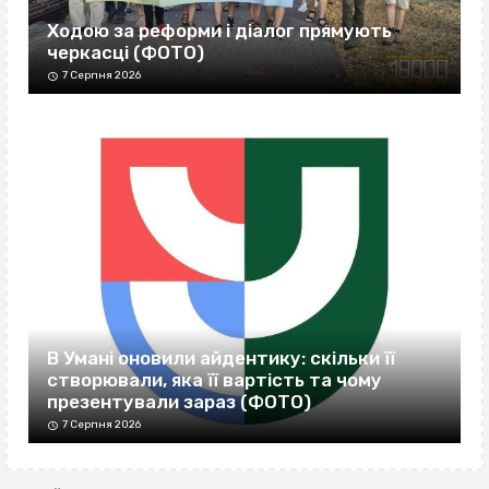
Ходою за реформи і діалог прямують
черкасці (ФОТО)
7 Серпня 2026
В Умані оновили айдентику: скільки її
створювали, яка її вартість та чому
презентували зараз (ФОТО)
7 Серпня 2026