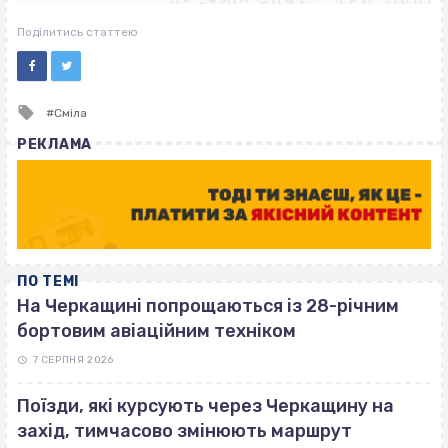
ВІСІМНАДЦЯТЬ ТРИ НУЛІ
ВІСІМНАДЦЯТЬ ТРИ НУЛІ
Поділитись статтею
Tagged
Сміла
with
РЕКЛАМА
ПО ТЕМІ
На Черкащині попрощаються із 28-річним
бортовим авіаційним техніком
7 СЕРПНЯ 2026
Поїзди, які курсують через Черкащину на
захід, тимчасово змінюють маршрут