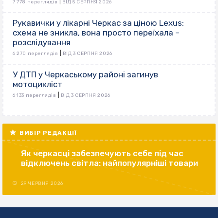
|
7 778 переглядів
ВІД 5 СЕРПНЯ 2026
Рукавички у лікарні Черкас за ціною Lexus:
схема не зникла, вона просто переїхала –
розслідування
|
6 270 переглядів
ВІД 3 СЕРПНЯ 2026
У ДТП у Черкаському районі загинув
мотоцикліст
|
6 133 переглядів
ВІД 3 СЕРПНЯ 2026
ВИБІР РЕДАКЦІЇ
Як черкасці забезпечують себе під час
відключень світла: найпопулярніші товари
29 ЧЕРВНЯ 2026