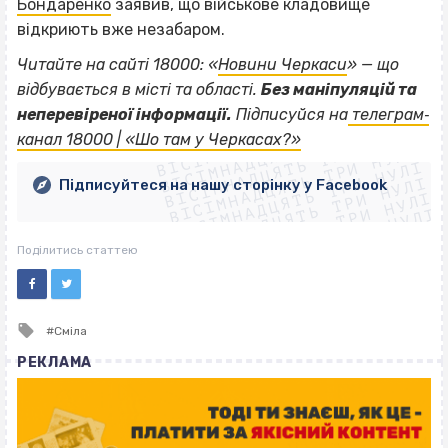
Бондаренко
заявив, що військове кладовище
відкриють вже незабаром.
Читайте на сайті 18000: «
Новини Черкаси
» — що
відбувається в місті та області.
Без маніпуляцій та
ВІСІМНАДЦЯТЬ ТРИ НУЛІ
неперевіреної інформації.
Підписуйся на
телеграм‐
ВІСІМНАДЦЯТЬ ТРИ НУЛІ
ВІСІМНАДЦЯТЬ ТРИ НУЛІ
канал 18000 | «Шо там у Черкасах?»
ВІСІМНАДЦЯТЬ ТРИ НУЛІ
ВІСІМНАДЦЯТЬ ТРИ НУЛІ
ВІСІМНАДЦЯТЬ ТРИ НУЛІ
Підписуйтеся на нашу сторінку у Facebook
ВІСІМНАДЦЯТЬ ТРИ НУЛІ
ВІСІМНАДЦЯТЬ ТРИ НУЛІ
Поділитись статтею
Tagged
Сміла
with
РЕКЛАМА