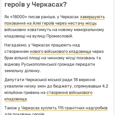
героїв у Черкасах?
Як «18000» писав раніше, у Черкасах
завершують
поховання на Алеї героїв через нестачу місць
:
військових ховатимуть на новому меморіальному
кладовищі на вулиці Промисловій.
Нагадаємо, у Черкасах працюють над
створенням
нового військового кладовища
через
брак вільної площі на чинному місці поховань та
відмову Руськополянської громади передати
земельну ділянку.
Депутати Черкаської міської ради 18 вересня
ухвалили низку змін до бюджету, спрямувавши 4,2
мільйони гривень на
створення військового
кладовища
.
Також
у Черкасах куплять 115 гранітних надгробків
для поховань героїв
.