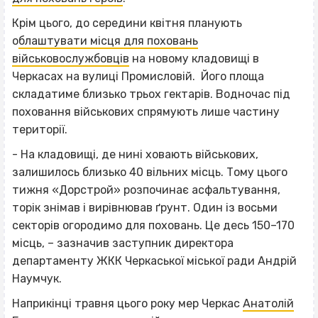
Крім цього, до середини квітня планують
о
блаштувати місця для поховань
військовослужбовців
на новому кладовищі в
Черкасах на вулиці Промисловій. Його площа
складатиме близько трьох гектарів. Водночас під
поховання військових спрямують лише частину
території.
- На кладовищі, де нині ховають військових,
залишилось близько 40 вільних місць. Тому цього
тижня «Дорстрой» розпочинає асфальтування,
торік знімав і вирівнював ґрунт. Один із восьми
секторів огородимо для поховань. Це десь 150–170
місць, – зазначив заступник директора
департаменту ЖКК Черкаської міської ради Андрій
Наумчук.
Наприкінці травня цього року мер Черкас
Анатолій