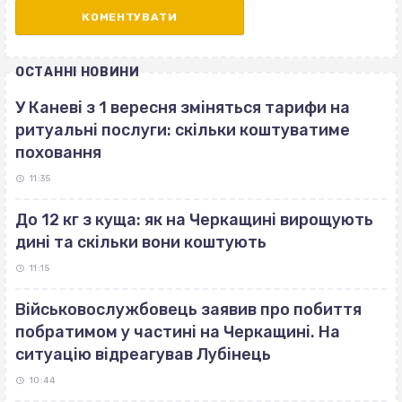
ОСТАННІ НОВИНИ
У Каневі з 1 вересня зміняться тарифи на
ритуальні послуги: скільки коштуватиме
поховання
11:35
До 12 кг з куща: як на Черкащині вирощують
дині та скільки вони коштують
11:15
Військовослужбовець заявив про побиття
побратимом у частині на Черкащині. На
ситуацію відреагував Лубінець
10:44