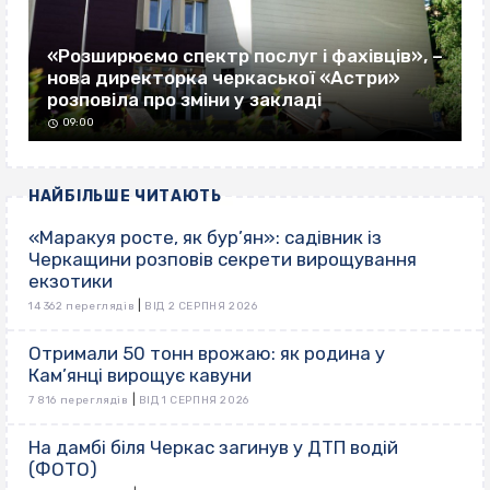
«Розширюємо спектр послуг і фахівців», –
нова директорка черкаської «Астри»
розповіла про зміни у закладі
09:00
НАЙБІЛЬШЕ ЧИТАЮТЬ
«Маракуя росте, як бур’ян»: садівник із
Черкащини розповів секрети вирощування
екзотики
|
14 362 переглядів
ВІД 2 СЕРПНЯ 2026
Отримали 50 тонн врожаю: як родина у
Кам’янці вирощує кавуни
|
7 816 переглядів
ВІД 1 СЕРПНЯ 2026
На дамбі біля Черкас загинув у ДТП водій
(ФОТО)