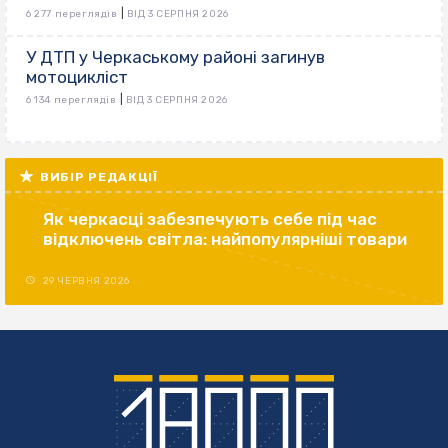
|
6 277 переглядів
ВІД 3 СЕРПНЯ 2026
У ДТП у Черкаському районі загинув
мотоцикліст
|
6 134 переглядів
ВІД 3 СЕРПНЯ 2026
ВИБІР РЕДАКЦІЇ
Як черкасці забезпечують себе під час
відключень світла: найпопулярніші товари
29 ЧЕРВНЯ 2026