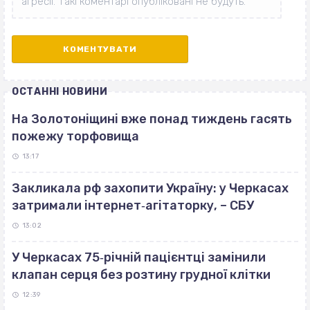
ОСТАННІ НОВИНИ
На Золотоніщині вже понад тиждень гасять
пожежу торфовища
13:17
Закликала рф захопити Україну: у Черкасах
затримали інтернет‐агітаторку, – СБУ
13:02
У Черкасах 75‐річній пацієнтці замінили
клапан серця без розтину грудної клітки
12:39