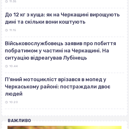
11:35
До 12 кг з куща: як на Черкащині вирощують
дині та скільки вони коштують
11:15
Військовослужбовець заявив про побиття
побратимом у частині на Черкащині. На
ситуацію відреагував Лубінець
10:44
П’яний мотоцикліст врізався в мопед у
Черкаському районі: постраждали двоє
людей
10:20
ВАЖЛИВО