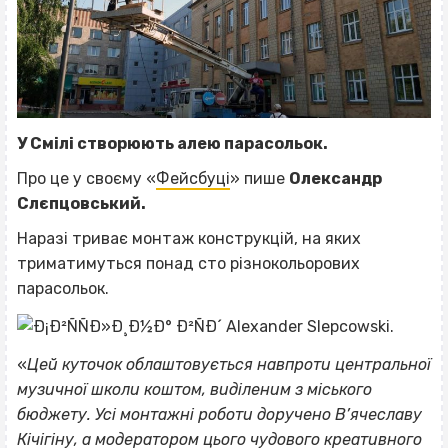
У Смілі створюють алею парасольок.
Про це у своєму «
Фейсбуці
» пише
Олександр
Слєпцовський.
Наразі триває монтаж конструкцій, на яких
триматимуться понад сто різнокольорових
парасольок.
«
Цей куточок облаштовується навпроти центральної
музичної школи коштом, виділеним з міського
бюджету. Усі монтажні роботи доручено В’ячеславу
Кічігіну, а модератором цього чудового креативного