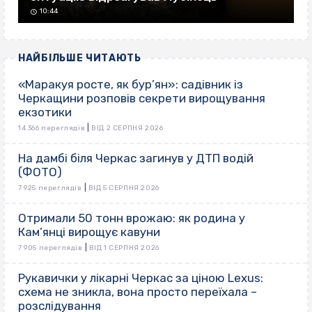
10:44
НАЙБІЛЬШЕ ЧИТАЮТЬ
«Маракуя росте, як бур’ян»: садівник із
Черкащини розповів секрети вирощування
екзотики
|
14 366 переглядів
ВІД 2 СЕРПНЯ 2026
На дамбі біля Черкас загинув у ДТП водій
(ФОТО)
|
7 925 переглядів
ВІД 5 СЕРПНЯ 2026
Отримали 50 тонн врожаю: як родина у
Кам’янці вирощує кавуни
|
7 905 переглядів
ВІД 1 СЕРПНЯ 2026
Рукавички у лікарні Черкас за ціною Lexus:
схема не зникла, вона просто переїхала –
розслідування