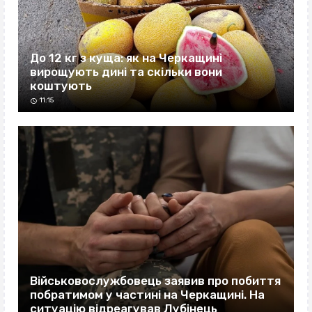
До 12 кг з куща: як на Черкащині
вирощують дині та скільки вони
коштують
11:15
Військовослужбовець заявив про побиття
побратимом у частині на Черкащині. На
ситуацію відреагував Лубінець