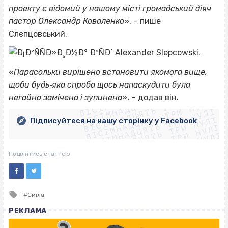
проекту є відомий у нашому місті громадський діяч
пастор Олександр Коваленко
», – пише
Слєпцовський.
«
Парасольки вирішено встановити якомога вище,
ВІСІМНАДЦЯТЬ ТРИ НУЛІ
щоби будь‐яка спроба щось напаскудити була
ВІСІМНАДЦЯТЬ ТРИ НУЛІ
ВІСІМНАДЦЯТЬ ТРИ НУЛІ
негайно замічена і зупинена
», – додав він.
ВІСІМНАДЦЯТЬ ТРИ НУЛІ
ВІСІМНАДЦЯТЬ ТРИ НУЛІ
ВІСІМНАДЦЯТЬ ТРИ НУЛІ
Підписуйтеся на нашу сторінку у Facebook
ВІСІМНАДЦЯТЬ ТРИ НУЛІ
ВІСІМНАДЦЯТЬ ТРИ НУЛІ
Поділитись статтею
Tagged
Сміла
with
РЕКЛАМА