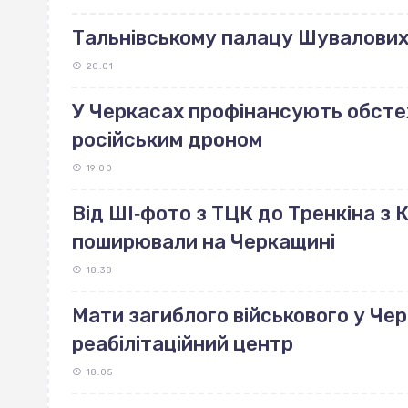
Тальнівському палацу Шувалових 
20:01
У Черкасах профінансують обст
російським дроном
19:00
Від ШІ‐фото з ТЦК до Тренкіна з К
поширювали на Черкащині
18:38
Мати загиблого військового у Че
реабілітаційний центр
18:05