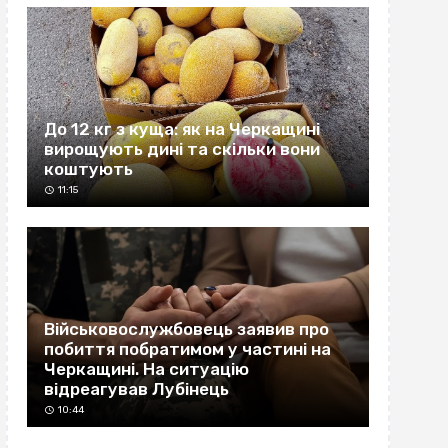
До 12 кг з куща: як на Черкащині
вирощують дині та скільки вони
коштують
11:15
Військовослужбовець заявив про
побиття побратимом у частині на
Черкащині. На ситуацію
відреагував Лубінець
10:44