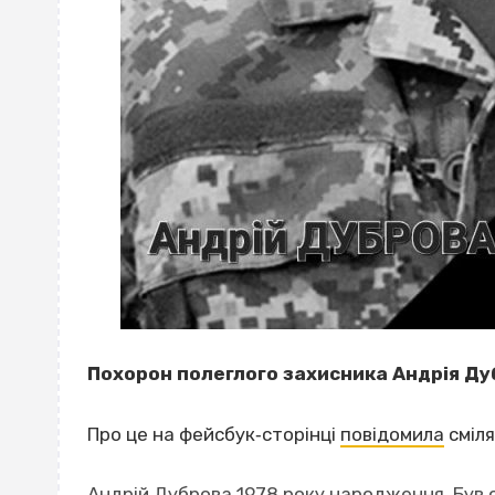
Похорон полеглого захисника Андрія Дуб
Про це на фейсбук‐сторінці
повідомила
сміля
Андрій Дуброва 1978 року народження. Був с