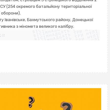
 ЗСУ (254 окремого батальйону територіальної
 оборони).
ВІСІМНАДЦЯТЬ ТРИ НУЛІ
у Іванівське, Бахмутського району, Донецької
ВІСІМНАДЦЯТЬ ТРИ НУЛІ
ВІСІМНАДЦЯТЬ ТРИ НУЛІ
тивника з міномета великого калібру.
ВІСІМНАДЦЯТЬ ТРИ НУЛІ
ВІСІМНАДЦЯТЬ ТРИ НУЛІ
ВІСІМНАДЦЯТЬ ТРИ НУЛІ
k
ВІСІМНАДЦЯТЬ ТРИ НУЛІ
ВІСІМНАДЦЯТЬ ТРИ НУЛІ