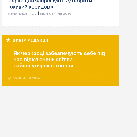
Черкащан запрошують утворити
«живий коридор»
|
5 846 переглядів
ВІД 4 СЕРПНЯ 2026
ВИБІР РЕДАКЦІЇ
Як черкасці забезпечують себе під
час відключень світла:
найпопулярніші товари
29 ЧЕРВНЯ 2026