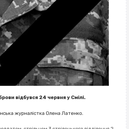
рови відбувся 24 червня у Смілі.
нська журналістка Олена Латенко.
олдатом, стрільцем 3 стрілецького відділення 2