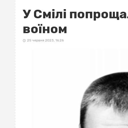
У Смілі попроща
воїном
25 червня 2023, 16:26