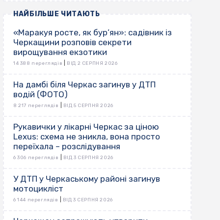
НАЙБІЛЬШЕ ЧИТАЮТЬ
«Маракуя росте, як бур’ян»: садівник із
Черкащини розповів секрети
вирощування екзотики
|
14 388 переглядів
ВІД 2 СЕРПНЯ 2026
На дамбі біля Черкас загинув у ДТП
водій (ФОТО)
|
8 217 переглядів
ВІД 5 СЕРПНЯ 2026
Рукавички у лікарні Черкас за ціною
Lexus: схема не зникла, вона просто
переїхала – розслідування
|
6 306 переглядів
ВІД 3 СЕРПНЯ 2026
У ДТП у Черкаському районі загинув
мотоцикліст
|
6 144 переглядів
ВІД 3 СЕРПНЯ 2026