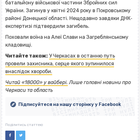
батальйону військової частини Збройних сил
України. Загинув у квітні 2024 року в Покровському
районі Донецької області. Нещодавно завдяки ДНК‐
експертизі підтвердили загибель.
Поховали воїна на Алеї Слави на Загреблянському
кладовищі.
Читайте також:
У Черкасах в останню путь
провели захисника, серце якого зупинилося
внаслідок хвороби.
ВІСІМНАДЦЯТЬ ТРИ НУЛІ
Читай «18000» у вайбері.
Лише головні новини про
ВІСІМНАДЦЯТЬ ТРИ НУЛІ
ВІСІМНАДЦЯТЬ ТРИ НУЛІ
Черкаси та область
ВІСІМНАДЦЯТЬ ТРИ НУЛІ
ВІСІМНАДЦЯТЬ ТРИ НУЛІ
ВІСІМНАДЦЯТЬ ТРИ НУЛІ
Підписуйтеся на нашу сторінку у Facebook
ВІСІМНАДЦЯТЬ ТРИ НУЛІ
ВІСІМНАДЦЯТЬ ТРИ НУЛІ
Поділитись статтею