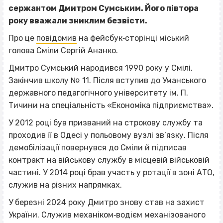
сержантом Дмитром Сумським. Його півтора
року вважали зниклим безвісти.
Про це
повідомив
на фейсбук‐сторінці міський
голова Сміли Сергій Ананко.
Дмитро Сумський народився 1990 року у Смілі.
Закінчив школу № 11. Після вступив до Уманського
державного педагогічного університету ім. П.
Тичини на спеціальність «Економіка підприємства».
У 2012 році був призваний на строкову службу та
проходив її в Одесі у польовому вузлі зв’язку. Після
демобілізації повернувся до Сміли й підписав
контракт на військову службу в місцевій військовій
частині. У 2014 році брав участь у ротації в зоні АТО,
служив на різних напрямках.
У березні 2024 року Дмитро знову став на захист
України. Служив механіком‐водієм механізованого