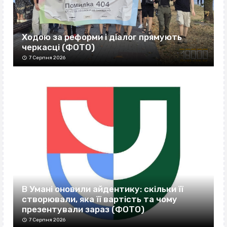
Ходою за реформи і діалог прямують
черкасці (ФОТО)
7 Серпня 2026
В Умані оновили айдентику: скільки її
створювали, яка її вартість та чому
презентували зараз (ФОТО)
7 Серпня 2026