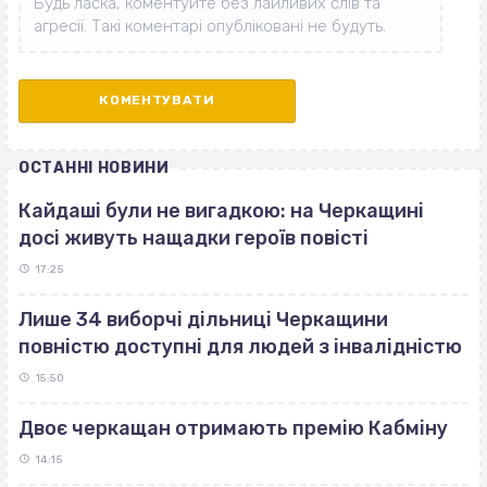
ОСТАННІ НОВИНИ
Кайдаші були не вигадкою: на Черкащині
досі живуть нащадки героїв повісті
17:25
Лише 34 виборчі дільниці Черкащини
повністю доступні для людей з інвалідністю
15:50
Двоє черкащан отримають премію Кабміну
14:15