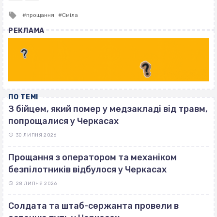
Tagged
прощання
Сміла
with
РЕКЛАМА
ПО ТЕМІ
З бійцем, який помер у медзакладі від травм,
попрощалися у Черкасах
30 ЛИПНЯ 2026
Прощання з оператором та механіком
безпілотників відбулося у Черкасах
28 ЛИПНЯ 2026
Солдата та штаб-сержанта провели в