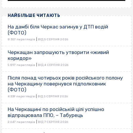
НАЙБІЛЬШЕ ЧИТАЮТЬ
На дамбі біля Черкас загинув у ДТП водій
(ФОТО)
|
8 357 переглядів
ВІД 5 СЕРПНЯ 2026
Черкащан запрошують утворити «живий
коридор»
|
5 897 переглядів
ВІД 4 СЕРПНЯ 2026
Після понад чотирьох років російського полону
на Черкащину повернувся підполковник
(ФОТО)
|
4 339 переглядів
ВІД 5 СЕРПНЯ 2026
На Черкащині по російській цілі успішно
відпрацювала ППО, – Табурець
|
2 647 переглядів
ВІД 7 СЕРПНЯ 2026