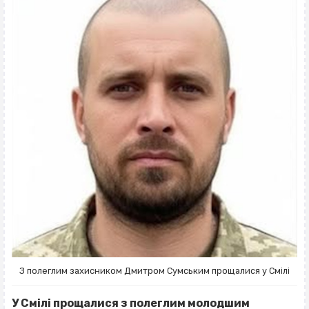
З полеглим захисником Дмитром Сумським прощалися у Смілі
У Смілі прощалися з полеглим молодшим