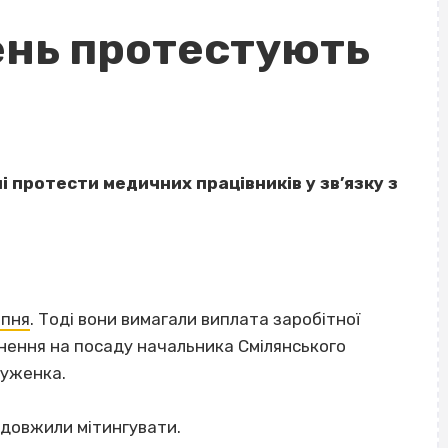
день протестують
і протести медичних працівників у зв’язку з
ипня
. Тоді вони вимагали виплата заробітної
ернення на посаду начальника Смілянського
туженка.
родовжили мітингувати.