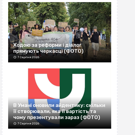
Ходою за реформи і діалог
прямують черкасці (ФОТО)
7 Серпня 2026
В Умані оновили айдентику: скільки
її створювали, яка її вартість та
чому презентували зараз (ФОТО)
7 Серпня 2026