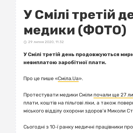
У Смілі третій 
медики (ФОТО)
29 липня 2020, 11:32
У Смілі третій день продовжуються мирн
невиплатою заробітної плати.
Про це пише «
Сміла.Ua
».
Протестувати медики Сміли
почали ще 27 л
плати, коштів на пільгові ліки, а також пов
міського відділу охорони здоров’я Миколи С
Сьогодні з 10‐ї ранку медичні працівники п