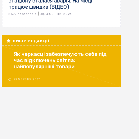
стадіону сталася аварія. На місці
працює швидка (ВІДЕО)
|
2 579 переглядів
ВІД 4 СЕРПНЯ 2026
ВИБІР РЕДАКЦІЇ
Як черкасці забезпечують себе під
час відключень світла:
найпопулярніші товари
29 ЧЕРВНЯ 2026