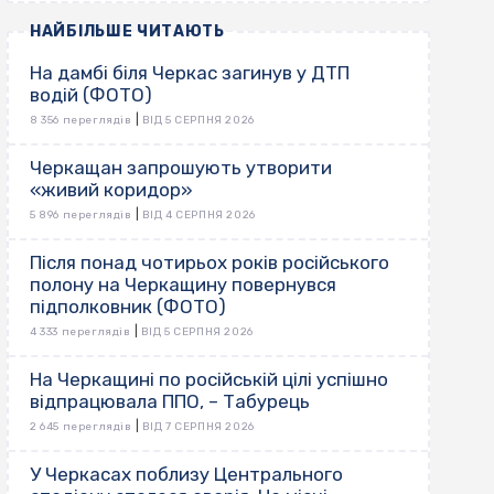
НАЙБІЛЬШЕ ЧИТАЮТЬ
На дамбі біля Черкас загинув у ДТП
водій (ФОТО)
|
8 356 переглядів
ВІД 5 СЕРПНЯ 2026
Черкащан запрошують утворити
«живий коридор»
|
5 896 переглядів
ВІД 4 СЕРПНЯ 2026
Після понад чотирьох років російського
полону на Черкащину повернувся
підполковник (ФОТО)
|
4 333 переглядів
ВІД 5 СЕРПНЯ 2026
На Черкащині по російській цілі успішно
відпрацювала ППО, – Табурець
|
2 645 переглядів
ВІД 7 СЕРПНЯ 2026
У Черкасах поблизу Центрального