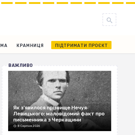
АМА
КРАМНИЦЯ
ПІДТРИМАТИ ПРОЄКТ
ВАЖЛИВО
Як з’явилося прізвище Нечуя‐
Левицького: маловідомий факт про
письменника з Черкащини
8 Серпня 2026