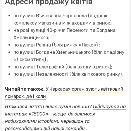
Адреси продажу квітів
по вулиці В’ячеслава Чорновола (вздовж
комплексу магазинів між входами в ринок);
на розі вулиці 40‐річчя Перемоги та Богдана
Хмельницького;
по вулиці Рєпіна (біля ринку «Люкс») ;
по вулиці Богдана Хмельницького (біля стадіону
«Локомотив») ;
по вулиці Телеграфній (біля входу в ринок);
по вулиці Незалежності (біля квіткового ринку).
Читайте також.
У Черкасах організують квітковий
ярмарок: де і коли
Втомився читати лише сумні новини?
Підписуйся на
інстаграм «18000»
– місце, де ділимося
ВІСІМНАДЦЯТЬ ТРИ НУЛІ
надихаючими історіями черкащан та
рекомендаціями від нашої команди