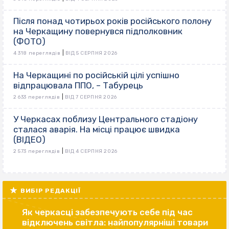
Після понад чотирьох років російського полону
на Черкащину повернувся підполковник
(ФОТО)
|
4 318 переглядів
ВІД 5 СЕРПНЯ 2026
На Черкащині по російській цілі успішно
відпрацювала ППО, – Табурець
|
2 633 переглядів
ВІД 7 СЕРПНЯ 2026
У Черкасах поблизу Центрального стадіону
сталася аварія. На місці працює швидка
(ВІДЕО)
|
2 573 переглядів
ВІД 4 СЕРПНЯ 2026
ВИБІР РЕДАКЦІЇ
Як черкасці забезпечують себе під час
відключень світла: найпопулярніші товари