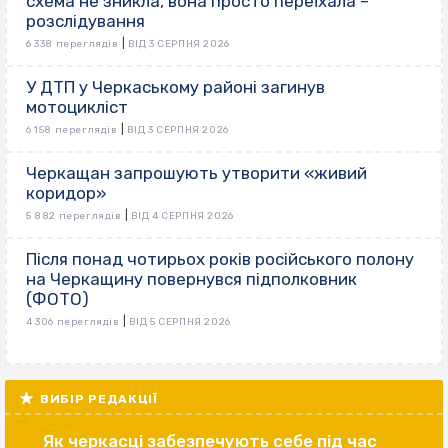
схема не зникла, вона просто переїхала –
розслідування
|
6 338 переглядів
ВІД 3 СЕРПНЯ 2026
У ДТП у Черкаському районі загинув
мотоцикліст
|
6 158 переглядів
ВІД 3 СЕРПНЯ 2026
Черкащан запрошують утворити «живий
коридор»
|
5 882 переглядів
ВІД 4 СЕРПНЯ 2026
Після понад чотирьох років російського полону
на Черкащину повернувся підполковник
(ФОТО)
|
4 306 переглядів
ВІД 5 СЕРПНЯ 2026
ВИБІР РЕДАКЦІЇ
Як черкасці забезпечують себе під час