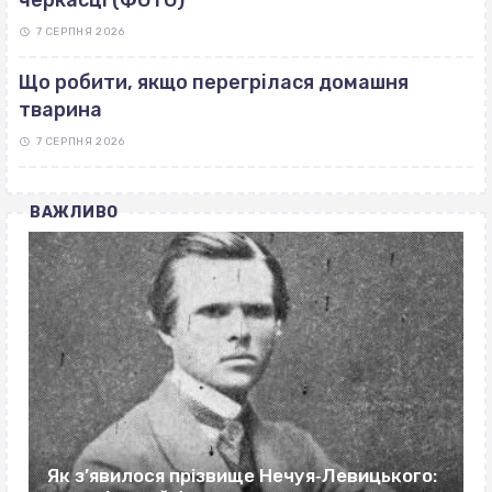
черкасці (ФОТО)
7 СЕРПНЯ 2026
Що робити, якщо перегрілася домашня
тварина
7 СЕРПНЯ 2026
ВАЖЛИВО
Як з’явилося прізвище Нечуя‐Левицького: