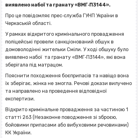
виявлено набої та гранату «ВМГ‐П3144».
Про це повідомляє прес‐служба ГУНП України в
Черкаській області.
У рамках відкритого кримінального провадження
поліцейські провели санкціонований обшук в
домоволодінні жительки Сміли. У ході обшуку було
виявлено набої та гранату «ВМГ‐П3144», які вона
зберігала під матрацом.
Пояснити походження боєприпасів та навіщо вона
їх зберігає, жінка не змогла. Речові докази вилучено
та направлено на проведення відповідної
експертизи.
Відкрито кримінальне провадження за частиною 1
статті 263 (Незаконне поводження зі зброєю,
бойовими припасами або вибуховими речовинами)
КК України.