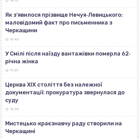
14:10
Як з’явилося прізвище Нечуя‐Левицького:
маловідомий факт про письменника з
Черкащини
12:40
У Смілі після наїзду вантажівки померла 62‐
річна жінка
11:09
Церква ХІХ століття без належної
документації: прокуратура звернулася до
суду
10:30
Мистецько‐краєзнавчу раду створили на
Черкащині