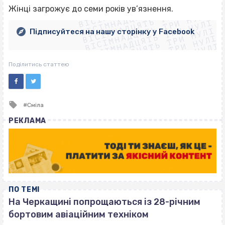
ВІСІМНАДЦЯТЬ ТРИ НУЛІ
ВІСІМНАДЦЯТЬ ТРИ НУЛІ
ВІСІМНАДЦЯТЬ ТРИ НУЛІ
Жінці загрожує до семи років ув’язнення.
ВІСІМНАДЦЯТЬ ТРИ НУЛІ
ВІСІМНАДЦЯТЬ ТРИ НУЛІ
ВІСІМНАДЦЯТЬ ТРИ НУЛІ
Підписуйтеся на нашу сторінку у Facebook
ВІСІМНАДЦЯТЬ ТРИ НУЛІ
ВІСІМНАДЦЯТЬ ТРИ НУЛІ
Поділитись статтею
Tagged
Сміла
with
РЕКЛАМА
ПО ТЕМІ
На Черкащині попрощаються із 28-річним
бортовим авіаційним техніком