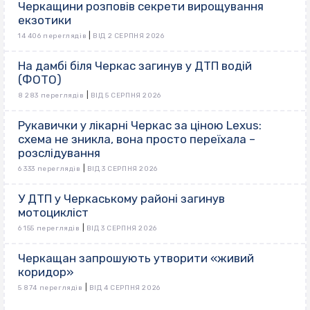
Черкащини розповів секрети вирощування
екзотики
|
14 406 переглядів
ВІД 2 СЕРПНЯ 2026
На дамбі біля Черкас загинув у ДТП водій
(ФОТО)
|
8 283 переглядів
ВІД 5 СЕРПНЯ 2026
Рукавички у лікарні Черкас за ціною Lexus:
схема не зникла, вона просто переїхала –
розслідування
|
6 333 переглядів
ВІД 3 СЕРПНЯ 2026
У ДТП у Черкаському районі загинув
мотоцикліст
|
6 155 переглядів
ВІД 3 СЕРПНЯ 2026
Черкащан запрошують утворити «живий
коридор»
|
5 874 переглядів
ВІД 4 СЕРПНЯ 2026