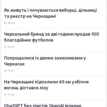
Як живуть і почуваються виборці, дільниці
та реєстр на Черкащині
18:20
Черкаський бренд за дві години продав 100
благодійних футболок
18:07
Попрощалися із двома захисниками у
Черкасах
17:41
На Черкащині підпалили 45 км узбіччя:
вогонь дістався лісу
17:18
ChatGPT без лімітів: OpenAI відкриє