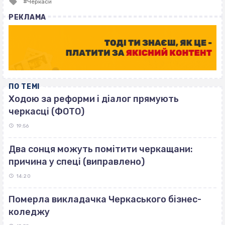
Tagged
Черкаси
with
РЕКЛАМА
ПО ТЕМІ
Ходою за реформи і діалог прямують
черкасці (ФОТО)
19:56
Два сонця можуть помітити черкащани:
причина у спеці (виправлено)
14:20
Померла викладачка Черкаського бізнес-
коледжу