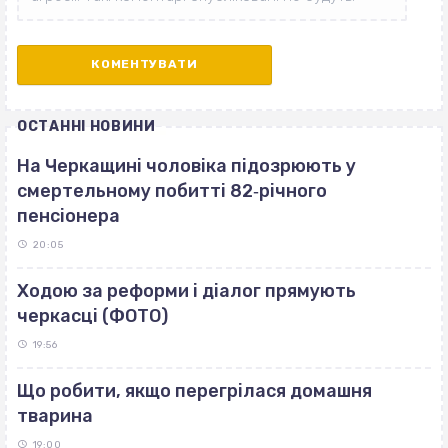
ОСТАННІ НОВИНИ
На Черкащині чоловіка підозрюють у
смертельному побитті 82‐річного
пенсіонера
20:05
Ходою за реформи і діалог прямують
черкасці (ФОТО)
19:56
Що робити, якщо перегрілася домашня
тварина
19:00