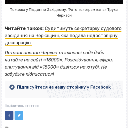
Пожежа у Південно‐Західному. Фото телеграм‐канал Труха.
Черкаси
Читайте також:
Судитимуть секретарку судового
засідання на Черкащині, яка подала недостовірну
декларацію.
Останні новини Черкас
та ключові події доби
читайте на сайті «18000». Розслідування, ефіри,
ВІСІМНАДЦЯТЬ ТРИ НУЛІ
опитування від «18000» дивіться
на ютубі
. Не
ВІСІМНАДЦЯТЬ ТРИ НУЛІ
ВІСІМНАДЦЯТЬ ТРИ НУЛІ
забудьте підписатися!
ВІСІМНАДЦЯТЬ ТРИ НУЛІ
ВІСІМНАДЦЯТЬ ТРИ НУЛІ
ВІСІМНАДЦЯТЬ ТРИ НУЛІ
Підписуйтеся на нашу сторінку у Facebook
ВІСІМНАДЦЯТЬ ТРИ НУЛІ
ВІСІМНАДЦЯТЬ ТРИ НУЛІ
Поділитись статтею