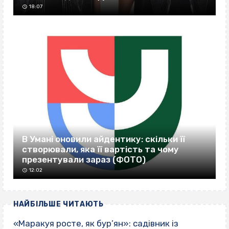
18:07
В Умані оновили айдентику: скільки її
створювали, яка її вартість та чому
презентували зараз (ФОТО)
12:02
НАЙБІЛЬШЕ ЧИТАЮТЬ
«Маракуя росте, як бур’ян»: садівник із