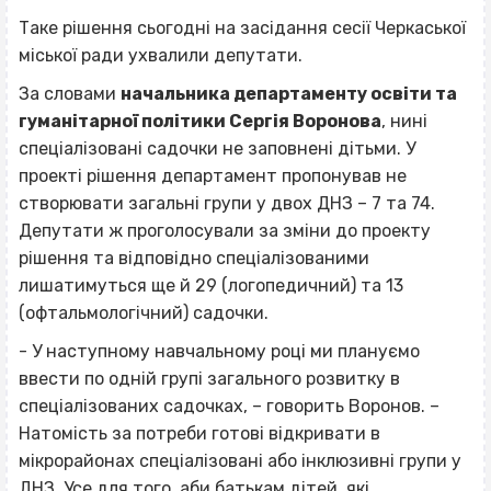
Таке рішення сьогодні на засідання сесії Черкаської
міської ради ухвалили депутати.
За словами
начальника департаменту освіти та
гуманітарної політики Сергія Воронова
, нині
спеціалізовані садочки не заповнені дітьми. У
проекті рішення департамент пропонував не
створювати загальні групи у двох ДНЗ – 7 та 74.
Депутати ж проголосували за зміни до проекту
рішення та відповідно спеціалізованими
лишатимуться ще й 29 (логопедичний) та 13
(офтальмологічний) садочки.
- У наступному навчальному році ми плануємо
ввести по одній групі загального розвитку в
спеціалізованих садочках, – говорить Воронов. –
Натомість за потреби готові відкривати в
мікрорайонах спеціалізовані або інклюзивні групи у
ДНЗ. Усе для того, аби батькам дітей, які