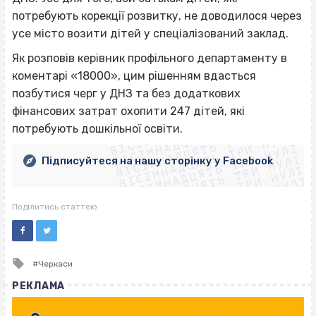
потребують корекції розвитку, не доводилося через
усе місто возити дітей у спеціалізований заклад.
Як розповів керівник профільного департаменту в
коментарі «18000», цим рішенням вдасться
позбутися черг у ДНЗ та без додаткових
ВІСІМНАДЦЯТЬ ТРИ НУЛІ
фінансових затрат охопити 247 дітей, які
ВІСІМНАДЦЯТЬ ТРИ НУЛІ
ВІСІМНАДЦЯТЬ ТРИ НУЛІ
потребують дошкільної освіти.
ВІСІМНАДЦЯТЬ ТРИ НУЛІ
ВІСІМНАДЦЯТЬ ТРИ НУЛІ
ВІСІМНАДЦЯТЬ ТРИ НУЛІ
Підписуйтеся на нашу сторінку у Facebook
ВІСІМНАДЦЯТЬ ТРИ НУЛІ
ВІСІМНАДЦЯТЬ ТРИ НУЛІ
Поділитись статтею
Tagged
Черкаси
with
РЕКЛАМА