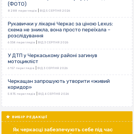
(ФОТО)
|
8 288 переглядів
ВІД 5 СЕРПНЯ 2026
Рукавички у лікарні Черкас за ціною Lexus:
схема не зникла, вона просто переїхала –
розслідування
|
6 334 переглядів
ВІД 3 СЕРПНЯ 2026
У ДТП у Черкаському районі загинув
мотоцикліст
|
6 157 переглядів
ВІД 3 СЕРПНЯ 2026
Черкащан запрошують утворити «живий
коридор»
|
5 875 переглядів
ВІД 4 СЕРПНЯ 2026
ВИБІР РЕДАКЦІЇ
Як черкасці забезпечують себе під час