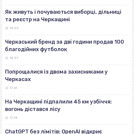
Як живуть і почуваються виборці, дільниці
та реєстр на Черкащині
18:20
Черкаський бренд за дві години продав 100
благодійних футболок
18:07
Попрощалися із двома захисниками у
Черкасах
17:41
На Черкащині підпалили 45 км узбіччя:
вогонь дістався лісу
17:18
ChatGPT без лімітів: OpenAI відкриє