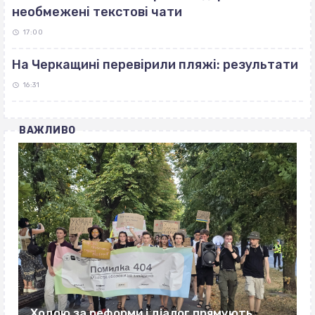
необмежені текстові чати
17:00
На Черкащині перевірили пляжі: результати
16:31
ВАЖЛИВО
Ходою за реформи і діалог прямують