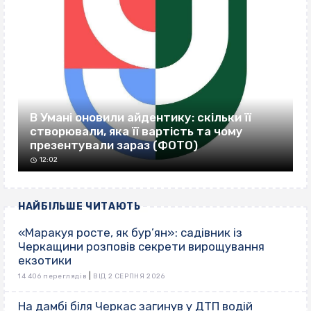
В Умані оновили айдентику: скільки її
створювали, яка її вартість та чому
презентували зараз (ФОТО)
12:02
НАЙБІЛЬШЕ ЧИТАЮТЬ
«Маракуя росте, як бур’ян»: садівник із
Черкащини розповів секрети вирощування
екзотики
|
14 406 переглядів
ВІД 2 СЕРПНЯ 2026
На дамбі біля Черкас загинув у ДТП водій