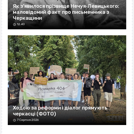
Як з’явилося прізвище Нечуя‐Левицького:
маловідомий факт про письменника з
Черкащини
12:40
Ходою за реформи і діалог прямують
черкасці (ФОТО)
7 Серпня 2026