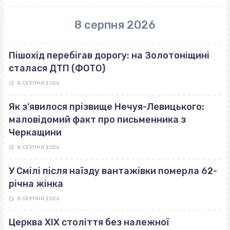
8 серпня 2026
Пішохід перебігав дорогу: на Золотоніщині
сталася ДТП (ФОТО)
8 СЕРПНЯ 2026
Як з’явилося прізвище Нечуя-Левицького:
маловідомий факт про письменника з
Черкащини
8 СЕРПНЯ 2026
У Смілі після наїзду вантажівки померла 62-
річна жінка
8 СЕРПНЯ 2026
Церква ХІХ століття без належної