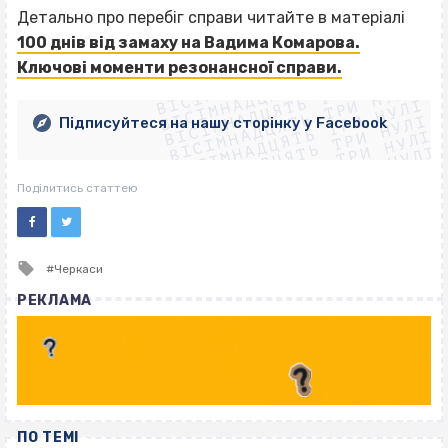
Детально про перебіг справи читайте в матеріалі
100 днів від замаху на Вадима Комарова.
ВІСІМНАДЦЯТЬ ТРИ НУЛІ
ВІСІМНАДЦЯТЬ ТРИ НУЛІ
Ключові моменти резонансної справи.
ВІСІМНАДЦЯТЬ ТРИ НУЛІ
ВІСІМНАДЦЯТЬ ТРИ НУЛІ
ВІСІМНАДЦЯТЬ ТРИ НУЛІ
ВІСІМНАДЦЯТЬ ТРИ НУЛІ
Підписуйтеся на нашу сторінку у Facebook
ВІСІМНАДЦЯТЬ ТРИ НУЛІ
ВІСІМНАДЦЯТЬ ТРИ НУЛІ
Поділитись статтею
Tagged
Черкаси
with
РЕКЛАМА
ПО ТЕМІ