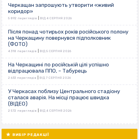
Черкащан запрошують утворити «живий
коридор»
|
5 892 переглядів
ВІД 4 СЕРПНЯ 2026
Після понад чотирьох років російського полону
на Черкащину повернувся підполковник
(ФОТО)
|
4 318 переглядів
ВІД 5 СЕРПНЯ 2026
На Черкащині по російській цілі успішно
відпрацювала ППО, – Табурець
|
2 633 переглядів
ВІД 7 СЕРПНЯ 2026
У Черкасах поблизу Центрального стадіону
сталася аварія. На місці працює швидка
(ВІДЕО)
|
2 572 переглядів
ВІД 4 СЕРПНЯ 2026
ВИБІР РЕДАКЦІЇ