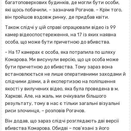
багатоповерхових будинків, де могли бути особи,
які щось побачили, – зазначив Рогачов. – Крім того,
він пройшов вздовж ринку, де придбав квіти.
Також слідчі у цій справі опрацювали відео із 99
камер відеоспостереження, на 17 із яких наявна
особа, що може бути причетною до вбивства.
- На 17 камерах є особа, яка потрапила по шляху
Комарова. Ми висунули версію, що ця особа може
бути причетною до вбивства. Тому зараз вона
встановлюється не лише оперативними заходами й
слідчими діями, а й експертизою на поліпшення
якості у вилучених відео, яка була проведена в м.
Харкові. Але, на жаль, ми очікували більшого
результату, тому в нас є тільки загальні візуальні
риси злочинця, – розповів Рогачов.
Він додав, що зараз слідчі розглядають дві версії
вбивства Комарова. Обидві – пов’язані з його