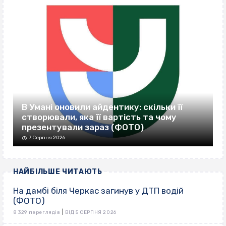
В Умані оновили айдентику: скільки її
створювали, яка її вартість та чому
презентували зараз (ФОТО)
7 Серпня 2026
НАЙБІЛЬШЕ ЧИТАЮТЬ
На дамбі біля Черкас загинув у ДТП водій
(ФОТО)
|
8 329 переглядів
ВІД 5 СЕРПНЯ 2026