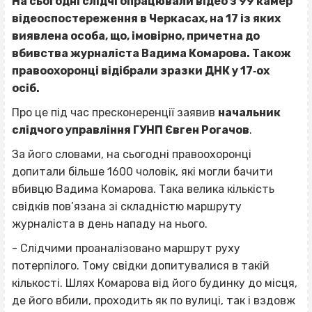
На сьогодні слідчі опрацювали відео з 99 камер
відеоспостереження в Черкасах, на 17 із яких
виявлена особа, що, імовірно, причетна до
вбивства журналіста Вадима Комарова. Також
правоохоронці відібрали зразки ДНК у 17‐ох
осіб.
Про це під час пресконеренції заявив
начальник
слідчого управління ГУНП Євген Рогачов
.
За його словами, на сьогодні правоохоронці
допитали більше 1600 чоловік, які могли бачити
вбивцю Вадима Комарова. Така велика кількість
свідків пов’язана зі складністю маршруту
журналіста в день нападу на нього.
- Слідчими проаналізовано маршрут руху
потерпілого. Тому свідки допитувалися в такій
кількості. Шлях Комарова від його будинку до місця,
де його вбили, проходить як по вулиці, так і вздовж