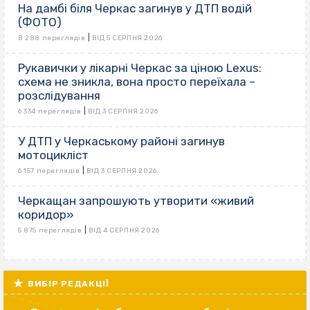
На дамбі біля Черкас загинув у ДТП водій
(ФОТО)
|
8 288 переглядів
ВІД 5 СЕРПНЯ 2026
Рукавички у лікарні Черкас за ціною Lexus:
схема не зникла, вона просто переїхала –
розслідування
|
6 334 переглядів
ВІД 3 СЕРПНЯ 2026
У ДТП у Черкаському районі загинув
мотоцикліст
|
6 157 переглядів
ВІД 3 СЕРПНЯ 2026
Черкащан запрошують утворити «живий
коридор»
|
5 875 переглядів
ВІД 4 СЕРПНЯ 2026
ВИБІР РЕДАКЦІЇ