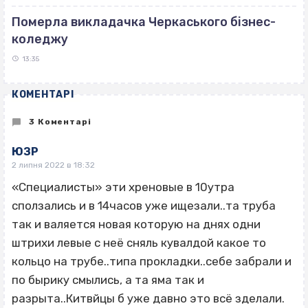
Померла викладачка Черкаського бізнес-
коледжу
13:35
КОМЕНТАРІ
3 Коментарі
ЮЗР
2 липня 2022 в 18:32
«Специалисты» эти хреновые в 10утра
сползались и в 14часов уже ищезали..та труба
так и валяется новая которую на днях одни
штрихи левые с неё сняль кувалдой какое то
кольцо на трубе..типа прокладки..себе забрали и
по бырику смылись, а та яма так и
разрыта..Китвйцы б уже давно это всё зделали.