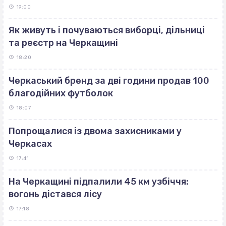
19:00
Як живуть і почуваються виборці, дільниці
та реєстр на Черкащині
18:20
Черкаський бренд за дві години продав 100
благодійних футболок
18:07
Попрощалися із двома захисниками у
Черкасах
17:41
На Черкащині підпалили 45 км узбіччя:
вогонь дістався лісу
17:18