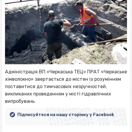
Адміністрація ВП «Черкаська ТЕЦ» ПРАТ «Черкаське
хімволокно» звертається до містян із розумінням
поставитися до тимчасових незручностей,
ВІСІМНАДЦЯТЬ ТРИ НУЛІ
викликаних проведенням у місті гідравлічних
ВІСІМНАДЦЯТЬ ТРИ НУЛІ
ВІСІМНАДЦЯТЬ ТРИ НУЛІ
випробувань.
ВІСІМНАДЦЯТЬ ТРИ НУЛІ
ВІСІМНАДЦЯТЬ ТРИ НУЛІ
ВІСІМНАДЦЯТЬ ТРИ НУЛІ
Підписуйтеся на нашу сторінку у Facebook
ВІСІМНАДЦЯТЬ ТРИ НУЛІ