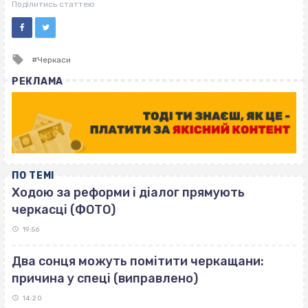
ВІСІМНАДЦЯТЬ ТРИ НУЛІ
Поділитись статтею
Tagged
Черкаси
with
РЕКЛАМА
ПО ТЕМІ
Ходою за реформи і діалог прямують
черкасці (ФОТО)
19:56
Два сонця можуть помітити черкащани:
причина у спеці (виправлено)
14:20