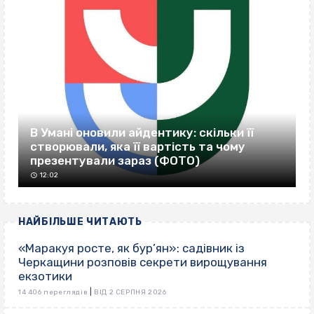
В Умані оновили айдентику: скільки її
створювали, яка її вартість та чому
презентували зараз (ФОТО)
12:02
НАЙБІЛЬШЕ ЧИТАЮТЬ
«Маракуя росте, як бур’ян»: садівник із
Черкащини розповів секрети вирощування
екзотики
|
14 406 переглядів
ВІД 2 СЕРПНЯ 2026