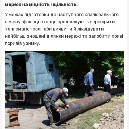
мереж на міцність і щільність.
У межах підготовки до наступного опалювального
сезону, фахівці станції продовжують перевіряти
тепломагістралі, аби виявити й ліквідувати
найбільш зношені ділянки мережі та запобігти появі
поривів узимку.