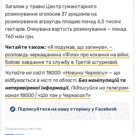
Загалом у травні Центр гуманітарного
розмінування оголосив 37 аукціонів на
розмінування агроугідь площею понад 6,5 тисячі
гектарів. Очікувана вартість розмінування — понад
760 млн грн.
Читайте також:
«Я подумав, що загинув», –
розповідь черкащанина «Філа» про кохання на війні,
бойові завдання та службу в Третій штурмовій.
Читайте на сайті 18000: «
Новини Черкаси
» — що
відбувається в місті та області.
Без маніпуляцій та
ВІСІМНАДЦЯТЬ ТРИ НУЛІ
неперевіреної інформації.
Підписуйся на
телеграм‐
ВІСІМНАДЦЯТЬ ТРИ НУЛІ
ВІСІМНАДЦЯТЬ ТРИ НУЛІ
канал 18000 | «Шо там у Черкасах?»
ВІСІМНАДЦЯТЬ ТРИ НУЛІ
ВІСІМНАДЦЯТЬ ТРИ НУЛІ
ВІСІМНАДЦЯТЬ ТРИ НУЛІ
Підписуйтеся на нашу сторінку у Facebook
ВІСІМНАДЦЯТЬ ТРИ НУЛІ
ВІСІМНАДЦЯТЬ ТРИ НУЛІ
Поділитись статтею