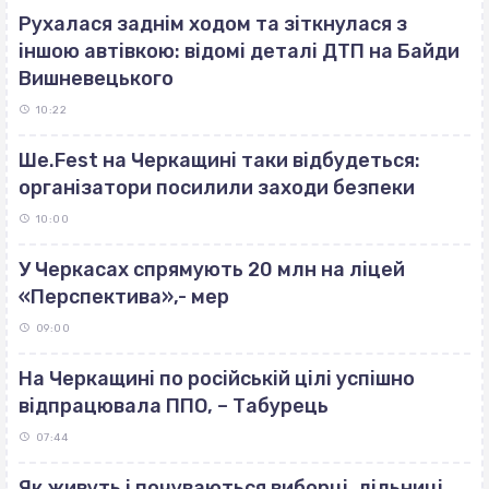
Рухалася заднім ходом та зіткнулася з
іншою автівкою: відомі деталі ДТП на Байди
Вишневецького
10:22
Ше.Fest на Черкащині таки відбудеться:
організатори посилили заходи безпеки
10:00
У Черкасах спрямують 20 млн на ліцей
«Перспектива»,- мер
09:00
На Черкащині по російській цілі успішно
відпрацювала ППО, – Табурець
07:44
Як живуть і почуваються виборці, дільниці