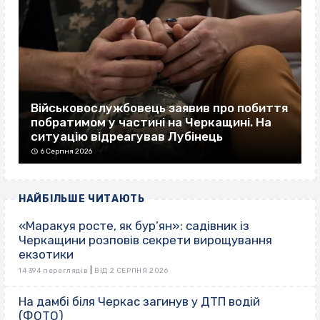
Військовослужбовець заявив про побиття
побратимом у частині на Черкащині. На
ситуацію відреагував Лубінець
6 Серпня 2026
НАЙБІЛЬШЕ ЧИТАЮТЬ
«Маракуя росте, як бур’ян»: садівник із
Черкащини розповів секрети вирощування
екзотики
|
14 394 переглядів
ВІД 2 СЕРПНЯ 2026
На дамбі біля Черкас загинув у ДТП водій
(ФОТО)