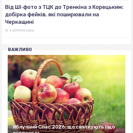
Від ШІ‐фото з ТЦК до Тренкіна з Корецьким:
добірка фейків, які поширювали на
Черкащині
6 СЕРПНЯ 2026
ВАЖЛИВО
Яблучний Спас 2026: що святкують і що
освячують