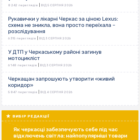
|
8 242 переглядів
ВІД 5 СЕРПНЯ 2026
Рукавички у лікарні Черкас за ціною Lexus:
схема не зникла, вона просто переїхала –
розслідування
|
6 315 переглядів
ВІД 3 СЕРПНЯ 2026
У ДТП у Черкаському районі загинув
мотоцикліст
|
6 148 переглядів
ВІД 3 СЕРПНЯ 2026
Черкащан запрошують утворити «живий
коридор»
|
5 847 переглядів
ВІД 4 СЕРПНЯ 2026
ВИБІР РЕДАКЦІЇ
Як черкасці забезпечують себе під час
відключень світла: найпопулярніші товари