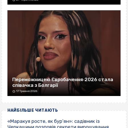
Переможницею Євробачення‐2026 стала
співачка з Болгарії
17 Травня 2026
НАЙБІЛЬШЕ ЧИТАЮТЬ
«Маракуя росте, як бур’ян»: садівник із
Черкащини розповів секрети вирощування