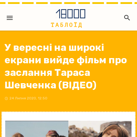
У вересні на широкі
екрани вийде фільм про
заслання Тараса
Шевченка (ВІДЕО)
24 Липня 2020, 12:50