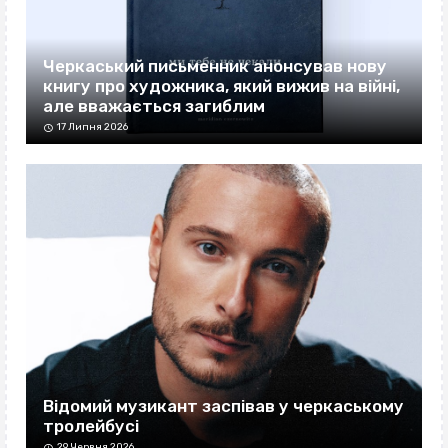
Черкаський письменник анонсував нову
книгу про художника, який вижив на війні,
але вважається загиблим
17 Липня 2026
Відомий музикант заспівав у черкаському
тролейбусі
29 Червня 2026