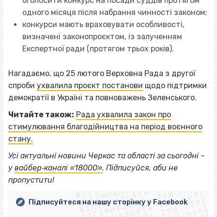
оголосити конкурс на посади суддів протягом
одного місяця після набрання чинності законом;
конкурси мають враховувати особливості,
визначені законопроєктом, із залученням
Експертної ради (протягом трьох років).
Нагадаємо, що 25 лютого Верховна Рада з другої
спроби
ухвалила проєкт постанови
щодо підтримки
демократії в Україні та повноважень Зеленського.
Читайте також:
Рада ухвалила закон про
стимулювання благодійництва на період воєнного
стану.
Усі актуальні новини Черкас та області за сьогодні –
ВІСІМНАДЦЯТЬ ТРИ НУЛІ
у
вайбер‐каналі «18000»
. Підписуйся, аби не
ВІСІМНАДЦЯТЬ ТРИ НУЛІ
ВІСІМНАДЦЯТЬ ТРИ НУЛІ
пропустити!
ВІСІМНАДЦЯТЬ ТРИ НУЛІ
ВІСІМНАДЦЯТЬ ТРИ НУЛІ
ВІСІМНАДЦЯТЬ ТРИ НУЛІ
Підписуйтеся на нашу сторінку у Facebook