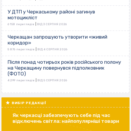
У ДТП у Черкаському районі загинув
мотоцикліст
|
6 158 переглядів
ВІД 3 СЕРПНЯ 2026
Черкащан запрошують утворити «живий
коридор»
|
5 876 переглядів
ВІД 4 СЕРПНЯ 2026
Після понад чотирьох років російського полону
на Черкащину повернувся підполковник
(ФОТО)
|
4 299 переглядів
ВІД 5 СЕРПНЯ 2026
ВИБІР РЕДАКЦІЇ
Як черкасці забезпечують себе під час
відключень світла: найпопулярніші товари