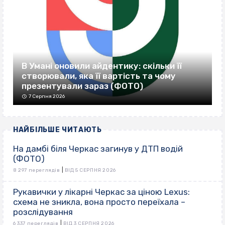
В Умані оновили айдентику: скільки її
створювали, яка її вартість та чому
презентували зараз (ФОТО)
7 Серпня 2026
НАЙБІЛЬШЕ ЧИТАЮТЬ
На дамбі біля Черкас загинув у ДТП водій
(ФОТО)
|
8 297 переглядів
ВІД 5 СЕРПНЯ 2026
Рукавички у лікарні Черкас за ціною Lexus:
схема не зникла, вона просто переїхала –
розслідування
|
6 337 переглядів
ВІД 3 СЕРПНЯ 2026