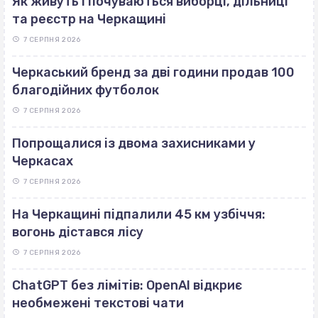
Як живуть і почуваються виборці, дільниці
та реєстр на Черкащині
7 СЕРПНЯ 2026
Черкаський бренд за дві години продав 100
благодійних футболок
7 СЕРПНЯ 2026
Попрощалися із двома захисниками у
Черкасах
7 СЕРПНЯ 2026
На Черкащині підпалили 45 км узбіччя:
вогонь дістався лісу
7 СЕРПНЯ 2026
ChatGPT без лімітів: OpenAI відкриє
необмежені текстові чати