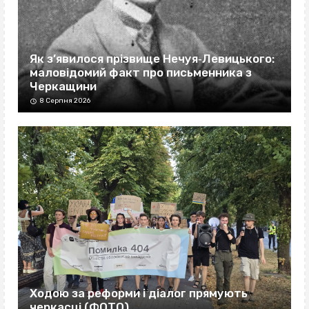
Як з’явилося прізвище Нечуя‐Левицького:
маловідомий факт про письменника з
Черкащини
8 Серпня 2026
Ходою за реформи і діалог прямують
черкасці (ФОТО)