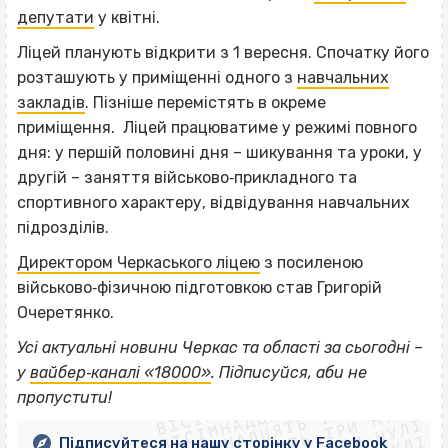
депутати
у квітні.
Ліцей планують відкрити з 1 вересня. Спочатку його
розташують у приміщенні одного з
навчальних
закладів
. Пізніше перемістять в окреме
приміщення. Ліцей працюватиме у режимі повного
дня: у першій половині дня – шикування та уроки, у
другій – заняття військово‐прикладного та
спортивного характеру, відвідування навчальних
підрозділів.
Директором Черкаського ліцею
з посиленою
військово‐фізичною підготовкою став Григорій
Очеретянко.
Усі актуальні новини Черкас та області за сьогодні –
ВІСІМНАДЦЯТЬ ТРИ НУЛІ
у
вайбер‐каналі «18000»
. Підписуйся, аби не
ВІСІМНАДЦЯТЬ ТРИ НУЛІ
ВІСІМНАДЦЯТЬ ТРИ НУЛІ
пропустити!
ВІСІМНАДЦЯТЬ ТРИ НУЛІ
Підписуйтеся на нашу сторінку у Facebook