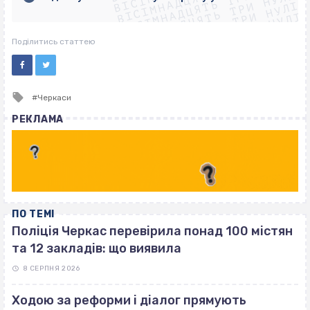
ВІСІМНАДЦЯТЬ ТРИ НУЛІ
ВІСІМНАДЦЯТЬ ТРИ НУЛІ
ВІСІМНАДЦЯТЬ ТРИ НУЛІ
ВІСІМНАДЦЯТЬ ТРИ НУЛІ
Поділитись статтею
Tagged
Черкаси
with
РЕКЛАМА
ПО ТЕМІ
Поліція Черкас перевірила понад 100 містян
та 12 закладів: що виявила
8 СЕРПНЯ 2026
Ходою за реформи і діалог прямують