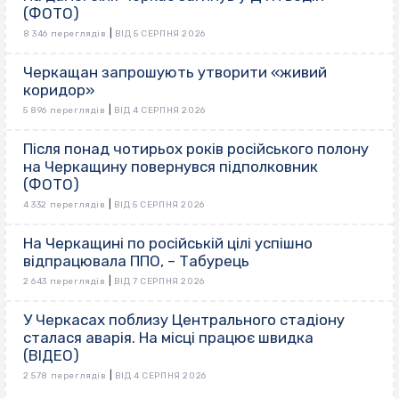
(ФОТО)
|
8 346 переглядів
ВІД 5 СЕРПНЯ 2026
Черкащан запрошують утворити «живий
коридор»
|
5 896 переглядів
ВІД 4 СЕРПНЯ 2026
Після понад чотирьох років російського полону
на Черкащину повернувся підполковник
(ФОТО)
|
4 332 переглядів
ВІД 5 СЕРПНЯ 2026
На Черкащині по російській цілі успішно
відпрацювала ППО, – Табурець
|
2 643 переглядів
ВІД 7 СЕРПНЯ 2026
У Черкасах поблизу Центрального стадіону
сталася аварія. На місці працює швидка
(ВІДЕО)
|
2 578 переглядів
ВІД 4 СЕРПНЯ 2026