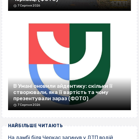
7 Серпня 2026
В Умані оновили айдентику: скільки її
створювали, яка її вартість та чому
презентували зараз (ФОТО)
7 Серпня 2026
НАЙБІЛЬШЕ ЧИТАЮТЬ
На дамбі біля Черкас загинув у ДТП водій