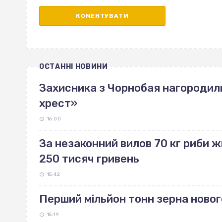
ОСТАННІ НОВИНИ
Захисника з Чорнобая нагородил
хрест»
16:00
За незаконний вилов 70 кг риби
250 тисяч гривень
15:42
Перший мільйон тонн зерна ново
15:19