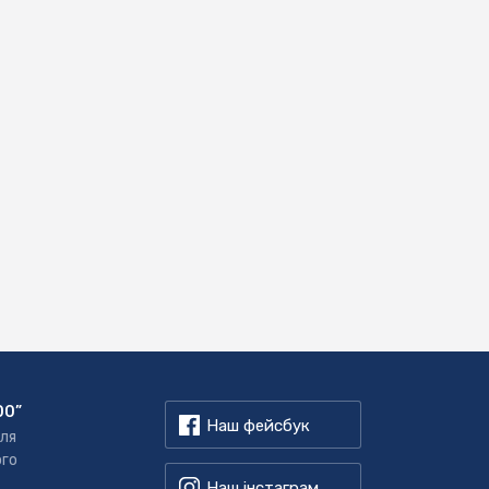
00”
Наш фейсбук
для
ого
Наш інстаграм