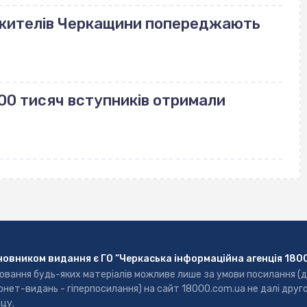
 жителів Черкащини попереджають
00 тисяч вступників отримали
новником видання є ГО “Черкаська інформаційна агенція 180
ювання будь-яких матеріалів можливе лише за умови посилання (
рнет-видань - гіперпосилання) на сайт 18000.com.ua не далі друг
цу.