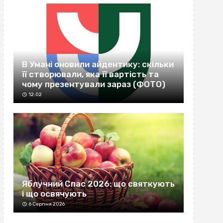
В Умані оновили айдентику: скільки
її створювали, яка її вартість та
чому презентували зараз (ФОТО)
12:02
Яблучний Спас 2026: що святкують
і що освячують
6 Серпня 2026