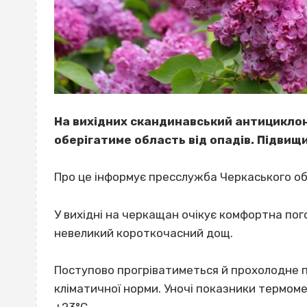
На вихідних скандинавський антициклон
оберігатиме область від опадів. Підвищ
Про це інформує пресслужба Черкаського об
У вихідні на черкащан очікує комфортна пог
невеликий короткочасний дощ.
Поступово прогріватиметься й прохолодне п
кліматичної норми. Уночі показники термомет
+23°C.