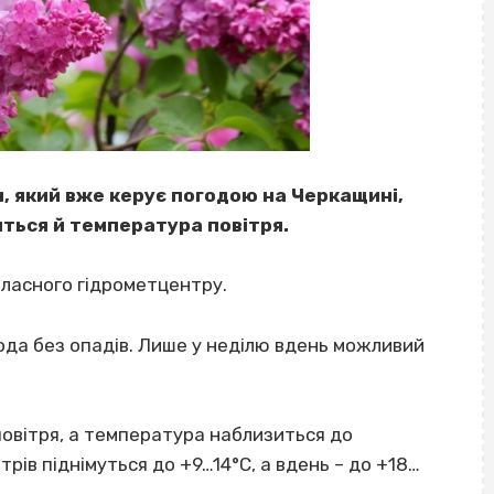
, який вже керує погодою на Черкащині,
иться й температура повітря.
ласного гідрометцентру.
ода без опадів. Лише у неділю вдень можливий
овітря, а температура наблизиться до
рів піднімуться до +9…14°C, а вдень – до +18…