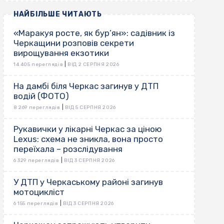
НАЙБІЛЬШЕ ЧИТАЮТЬ
«Маракуя росте, як бур’ян»: садівник із
Черкащини розповів секрети
вирощування екзотики
|
14 405 переглядів
ВІД 2 СЕРПНЯ 2026
На дамбі біля Черкас загинув у ДТП
водій (ФОТО)
|
8 269 переглядів
ВІД 5 СЕРПНЯ 2026
Рукавички у лікарні Черкас за ціною
Lexus: схема не зникла, вона просто
переїхала – розслідування
|
6 329 переглядів
ВІД 3 СЕРПНЯ 2026
У ДТП у Черкаському районі загинув
мотоцикліст
|
6 155 переглядів
ВІД 3 СЕРПНЯ 2026