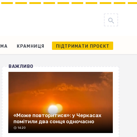
АМА
КРАМНИЦЯ
ПІДТРИМАТИ ПРОЄКТ
ВАЖЛИВО
«Може повторитися»: у Черкасах
помітили два сонця одночасно
14:20