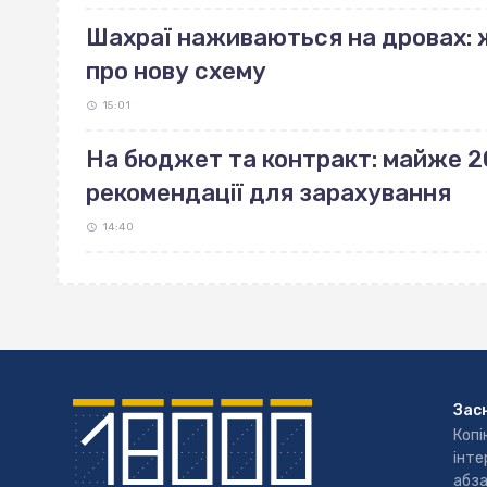
Шахраї наживаються на дровах:
про нову схему
15:01
На бюджет та контракт: майже 2
рекомендації для зарахування
14:40
Зас
Копі
інте
абза