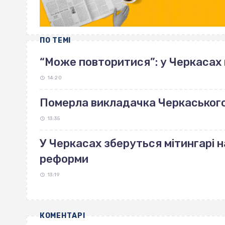
ПО ТЕМІ
“Може повторитися”: у Черкасах
14:20
Померла викладачка Черкаськог
13:35
У Черкасах зберуться мітингарі н
реформи
13:19
КОМЕНТАРІ