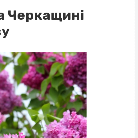
на Черкащині
ву