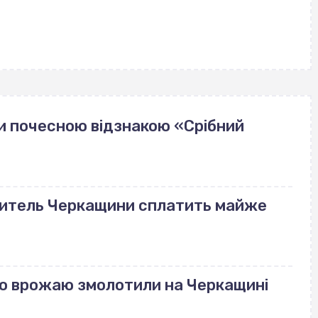
и почесною відзнакою «Срібний
 житель Черкащини сплатить майже
го врожаю змолотили на Черкащині