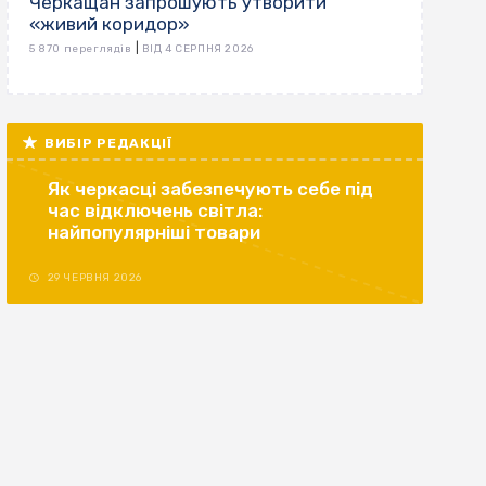
Черкащан запрошують утворити
«живий коридор»
|
5 870 переглядів
ВІД 4 СЕРПНЯ 2026
ВИБІР РЕДАКЦІЇ
Як черкасці забезпечують себе під
час відключень світла:
найпопулярніші товари
29 ЧЕРВНЯ 2026