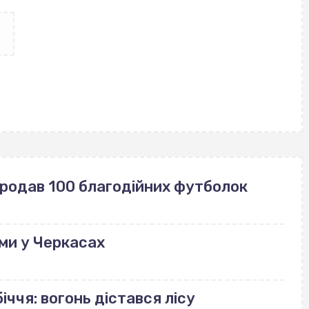
продав 100 благодійних футболок
ми у Черкасах
іччя: вогонь дістався лісу