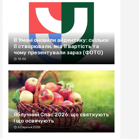
В Умані оновили айдентику: скільки
її створювали, яка її вартість та
чому презентували зараз (ФОТО)
12:02
Яблучний Спас 2026: що святкують
і що освячують
6 Серпня 2026