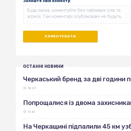
Залиште свій коментр
ОСТАННІ НОВИНИ
Черкаський бренд за дві години 
18:07
Попрощалися із двома захисника
17:41
На Черкащині підпалили 45 км узб