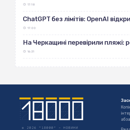
17:18
ChatGPT без лімітів: OpenAI відк
17:00
На Черкащині перевірили пляжі: 
16:31
Зас
Копі
інте
абза
© 2026 "18000" –
НОВИНИ
Реда