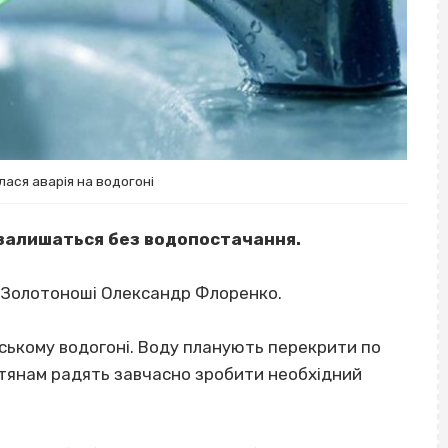
лася аварія на водогоні
 залишаться без водопостачання.
и Золотоноші Олександр Флоренко.
іському водогоні. Воду планують перекрити по
Містянам радять завчасно зробити необхідний