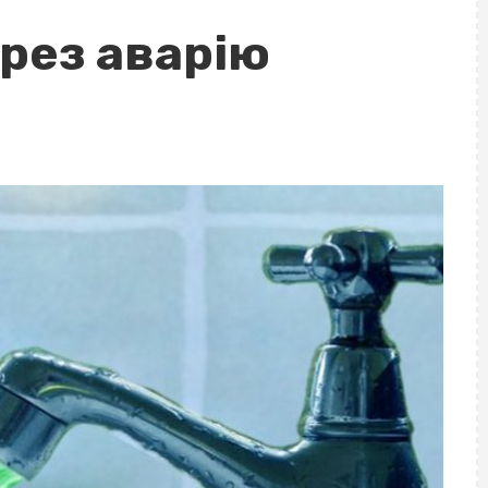
ерез аварію