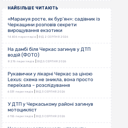
НАЙБІЛЬШЕ ЧИТАЮТЬ
«Маракуя росте, як бур’ян»: садівник із
Черкащини розповів секрети
вирощування екзотики
|
14 406 переглядів
ВІД 2 СЕРПНЯ 2026
На дамбі біля Черкас загинув у ДТП
водій (ФОТО)
|
8 276 переглядів
ВІД 5 СЕРПНЯ 2026
Рукавички у лікарні Черкас за ціною
Lexus: схема не зникла, вона просто
переїхала – розслідування
|
6 331 переглядів
ВІД 3 СЕРПНЯ 2026
У ДТП у Черкаському районі загинув
мотоцикліст
|
6 155 переглядів
ВІД 3 СЕРПНЯ 2026