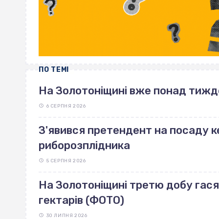
ПО ТЕМІ
На Золотоніщині вже понад тиж
6 СЕРПНЯ 2026
З'явився претендент на посаду ке
риборозплідника
5 СЕРПНЯ 2026
На Золотоніщині третю добу га
гектарів (ФОТО)
30 ЛИПНЯ 2026