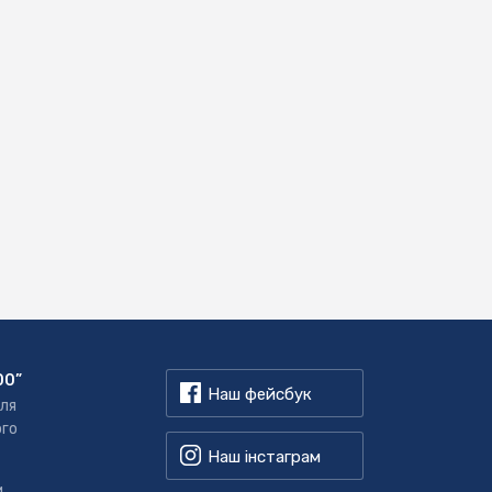
00”
Наш фейсбук
для
ого
Наш інстаграм
,