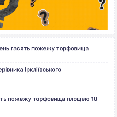
день гасять пожежу торфовища
рівника Іркліївського
сять пожежу торфовища площею 10