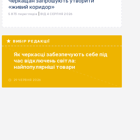
Черкащан запрошують утворити
«живий коридор»
|
5 873 переглядів
ВІД 4 СЕРПНЯ 2026
ВИБІР РЕДАКЦІЇ
Як черкасці забезпечують себе під
час відключень світла:
найпопулярніші товари
29 ЧЕРВНЯ 2026