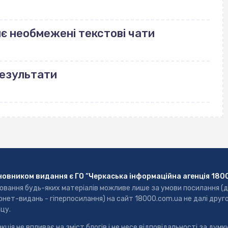
риє необмежені текстові чати
результати
новником видання є ГО “Черкаська інформаційна агенція 180
ювання будь-яких матеріалів можливе лише за умови посилання (
рнет-видань - гіперпосилання) на сайт 18000.com.ua не далі друг
цу.
кція не впливає на зміст блогів і не несе відповідальності за думки