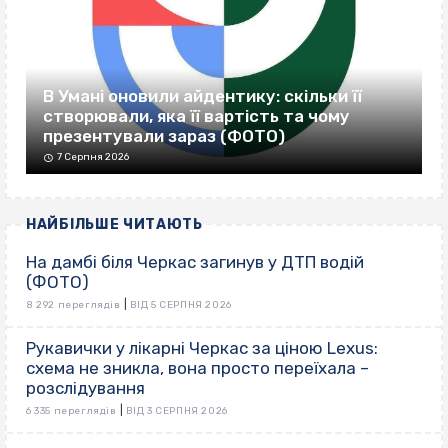
В Умані оновили айдентику: скільки її
створювали, яка її вартість та чому
презентували зараз (ФОТО)
7 Серпня 2026
НАЙБІЛЬШЕ ЧИТАЮТЬ
На дамбі біля Черкас загинув у ДТП водій
(ФОТО)
|
8 292 переглядів
ВІД 5 СЕРПНЯ 2026
Рукавички у лікарні Черкас за ціною Lexus:
схема не зникла, вона просто переїхала –
розслідування
|
6 335 переглядів
ВІД 3 СЕРПНЯ 2026