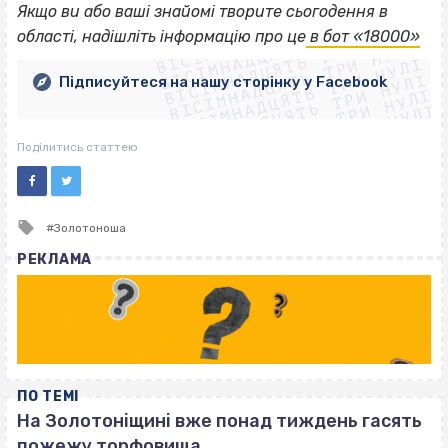
ВІСІМНАДЦЯТЬ ТРИ НУЛІ
Якщо
ви або ваші знайомі творите сьогодення в
ВІСІМНАДЦЯТЬ ТРИ НУЛІ
ВІСІМНАДЦЯТЬ ТРИ НУЛІ
області, надішліть інформацію про це
в бот «18000»
ВІСІМНАДЦЯТЬ ТРИ НУЛІ
ВІСІМНАДЦЯТЬ ТРИ НУЛІ
ВІСІМНАДЦЯТЬ ТРИ НУЛІ
Підписуйтеся на нашу сторінку у Facebook
ВІСІМНАДЦЯТЬ ТРИ НУЛІ
ВІСІМНАДЦЯТЬ ТРИ НУЛІ
Поділитись статтею
Tagged
Золотоноша
with
РЕКЛАМА
ПО ТЕМІ
На Золотоніщині вже понад тиждень гасять
пожежу торфовища