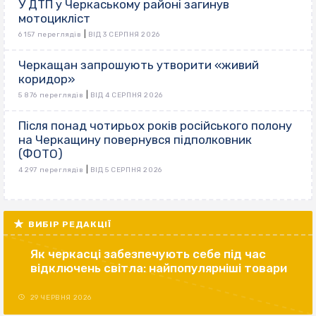
У ДТП у Черкаському районі загинув
мотоцикліст
|
6 157 переглядів
ВІД 3 СЕРПНЯ 2026
Черкащан запрошують утворити «живий
коридор»
|
5 876 переглядів
ВІД 4 СЕРПНЯ 2026
Після понад чотирьох років російського полону
на Черкащину повернувся підполковник
(ФОТО)
|
4 297 переглядів
ВІД 5 СЕРПНЯ 2026
ВИБІР РЕДАКЦІЇ
Як черкасці забезпечують себе під час
відключень світла: найпопулярніші товари
29 ЧЕРВНЯ 2026