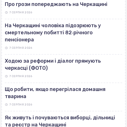
Про грози попереджають на Черкащині
7 СЕРПНЯ 2026
На Черкащині чоловіка підозрюють у
смертельному побитті 82‐річного
пенсіонера
7 СЕРПНЯ 2026
Ходою за реформи і діалог прямують
черкасці (ФОТО)
7 СЕРПНЯ 2026
Що робити, якщо перегрілася домашня
тварина
7 СЕРПНЯ 2026
Як живуть і почуваються виборці, дільниці
та реєстр на Черкащині