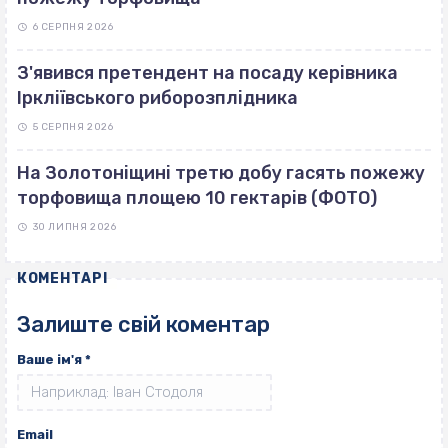
6 СЕРПНЯ 2026
З'явився претендент на посаду керівника
Іркліївського риборозплідника
5 СЕРПНЯ 2026
На Золотоніщині третю добу гасять пожежу
торфовища площею 10 гектарів (ФОТО)
30 ЛИПНЯ 2026
КОМЕНТАРІ
Залиште свій коментар
Ваше ім'я
*
Email