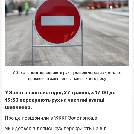
У Золотоноші перекриють рух вулицею через заходи, що
присвячені закінченню навчального року
У Золотоноші сьогодні, 27 травня, з 17:00 до
19:30 перекриють рух на частині вулиці
Шевченка.
Про це
повідомили
в УЖКГ Золотоноша.
Як йдеться в дописі, рух перекриють на від