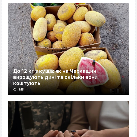
До 12 кг з куща: як на Черкащині
вирощують дині та скільки вони
коштують
11:15