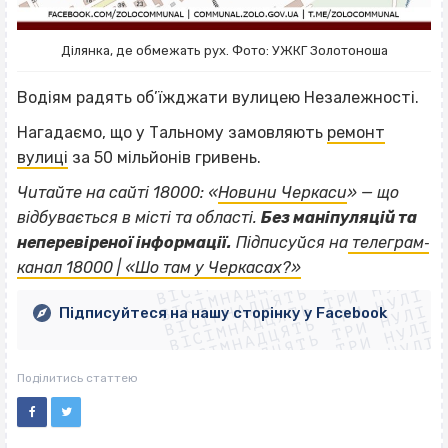
Ділянка, де обмежать рух. Фото: УЖКГ Золотоноша
Водіям радять об’їжджати вулицею Незалежності.
Нагадаємо, що у Тальному замовляють
ремонт
вулиці
за 50 мільйонів гривень.
Читайте на сайті 18000: «
Новини Черкаси
» — що
відбувається в місті та області.
Без маніпуляцій та
ВІСІМНАДЦЯТЬ ТРИ НУЛІ
неперевіреної інформації.
Підписуйся на
телеграм‐
ВІСІМНАДЦЯТЬ ТРИ НУЛІ
ВІСІМНАДЦЯТЬ ТРИ НУЛІ
канал 18000 | «Шо там у Черкасах?»
ВІСІМНАДЦЯТЬ ТРИ НУЛІ
ВІСІМНАДЦЯТЬ ТРИ НУЛІ
ВІСІМНАДЦЯТЬ ТРИ НУЛІ
Підписуйтеся на нашу сторінку у Facebook
ВІСІМНАДЦЯТЬ ТРИ НУЛІ
ВІСІМНАДЦЯТЬ ТРИ НУЛІ
Поділитись статтею