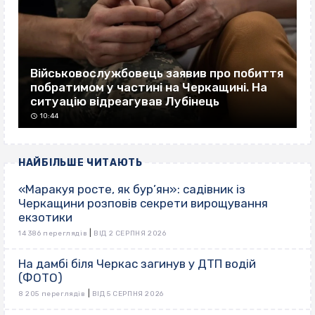
Військовослужбовець заявив про побиття
побратимом у частині на Черкащині. На
ситуацію відреагував Лубінець
10:44
НАЙБІЛЬШЕ ЧИТАЮТЬ
«Маракуя росте, як бур’ян»: садівник із
Черкащини розповів секрети вирощування
екзотики
|
14 386 переглядів
ВІД 2 СЕРПНЯ 2026
На дамбі біля Черкас загинув у ДТП водій
(ФОТО)
|
8 205 переглядів
ВІД 5 СЕРПНЯ 2026