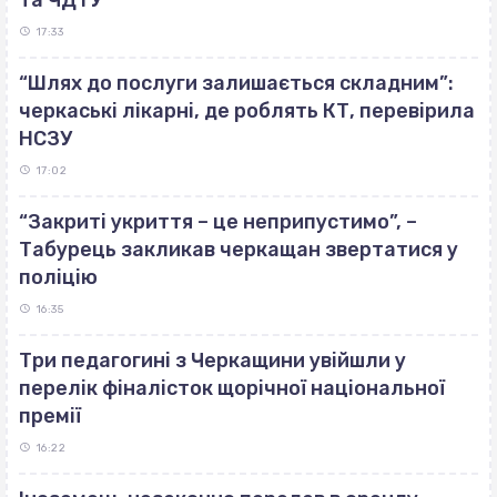
17:33
“Шлях до послуги залишається складним”:
черкаські лікарні, де роблять КТ, перевірила
НСЗУ
17:02
“Закриті укриття – це неприпустимо”, –
Табурець закликав черкащан звертатися у
поліцію
16:35
Три педагогині з Черкащини увійшли у
перелік фіналісток щорічної національної
премії
16:22