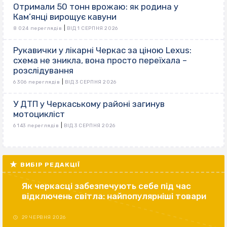
Отримали 50 тонн врожаю: як родина у
Кам’янці вирощує кавуни
|
8 024 переглядів
ВІД 1 СЕРПНЯ 2026
Рукавички у лікарні Черкас за ціною Lexus:
схема не зникла, вона просто переїхала –
розслідування
|
6 306 переглядів
ВІД 3 СЕРПНЯ 2026
У ДТП у Черкаському районі загинув
мотоцикліст
|
6 143 переглядів
ВІД 3 СЕРПНЯ 2026
ВИБІР РЕДАКЦІЇ
Як черкасці забезпечують себе під час
відключень світла: найпопулярніші товари
29 ЧЕРВНЯ 2026