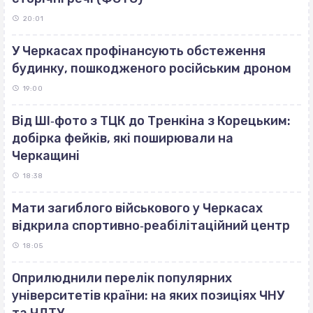
20:01
У Черкасах профінансують обстеження
будинку, пошкодженого російським дроном
19:00
Від ШІ‐фото з ТЦК до Тренкіна з Корецьким:
добірка фейків, які поширювали на
Черкащині
18:38
Мати загиблого військового у Черкасах
відкрила спортивно‐реабілітаційний центр
18:05
Оприлюднили перелік популярних
університетів країни: на яких позиціях ЧНУ
та ЧДТУ