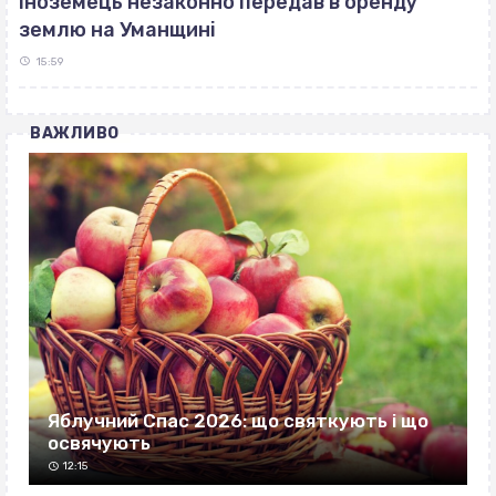
Іноземець незаконно передав в оренду
землю на Уманщині
15:59
ВАЖЛИВО
Яблучний Спас 2026: що святкують і що
освячують
12:15