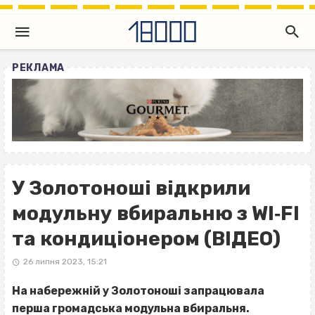
РЕКЛАМА
У Золотоноші відкрили
модульну вбиральню з WI‐FI
та кондиціонером (ВІДЕО)
26 липня 2023, 15:21
На набережній у Золотоноші запрацювала
перша громадська модульна вбиральня.