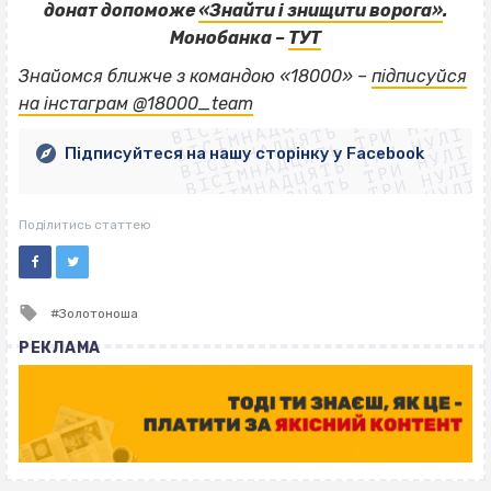
донат допоможе
«Знайти і знищити ворога»
.
Монобанка –
ТУТ
ВІСІМНАДЦЯТЬ ТРИ НУЛІ
Знайомся ближче з командою «18000» –
підписуйся
ВІСІМНАДЦЯТЬ ТРИ НУЛІ
ВІСІМНАДЦЯТЬ ТРИ НУЛІ
на інстаграм @18000_team
ВІСІМНАДЦЯТЬ ТРИ НУЛІ
ВІСІМНАДЦЯТЬ ТРИ НУЛІ
ВІСІМНАДЦЯТЬ ТРИ НУЛІ
Підписуйтеся на нашу сторінку у Facebook
ВІСІМНАДЦЯТЬ ТРИ НУЛІ
ВІСІМНАДЦЯТЬ ТРИ НУЛІ
Поділитись статтею
Tagged
Золотоноша
with
РЕКЛАМА