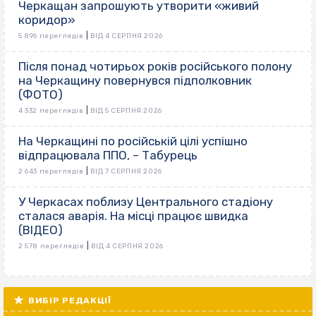
Черкащан запрошують утворити «живий
коридор»
|
5 896 переглядів
ВІД 4 СЕРПНЯ 2026
Після понад чотирьох років російського полону
на Черкащину повернувся підполковник
(ФОТО)
|
4 332 переглядів
ВІД 5 СЕРПНЯ 2026
На Черкащині по російській цілі успішно
відпрацювала ППО, – Табурець
|
2 643 переглядів
ВІД 7 СЕРПНЯ 2026
У Черкасах поблизу Центрального стадіону
сталася аварія. На місці працює швидка
(ВІДЕО)
|
2 578 переглядів
ВІД 4 СЕРПНЯ 2026
ВИБІР РЕДАКЦІЇ