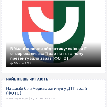
В Умані оновили айдентику: скільки її
створювали, яка її вартість та чому
презентували зараз (ФОТО)
7 Серпня 2026
НАЙБІЛЬШЕ ЧИТАЮТЬ
На дамбі біля Черкас загинув у ДТП водій
(ФОТО)
|
8 346 переглядів
ВІД 5 СЕРПНЯ 2026