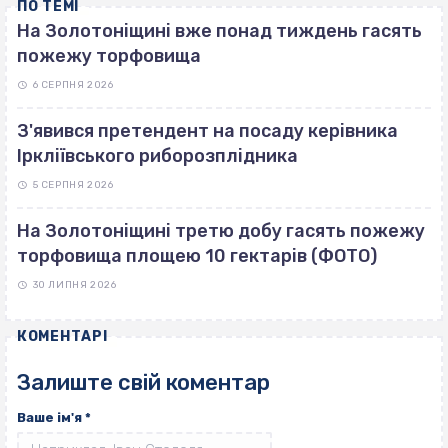
ПО ТЕМІ
На Золотоніщині вже понад тиждень гасять
пожежу торфовища
6 СЕРПНЯ 2026
З'явився претендент на посаду керівника
Іркліївського риборозплідника
5 СЕРПНЯ 2026
На Золотоніщині третю добу гасять пожежу
торфовища площею 10 гектарів (ФОТО)
30 ЛИПНЯ 2026
КОМЕНТАРІ
Залиште свій коментар
Ваше ім'я
*