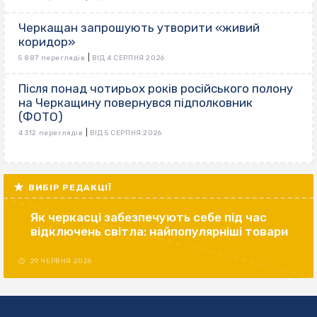
Черкащан запрошують утворити «живий
коридор»
|
5 887 переглядів
ВІД 4 СЕРПНЯ 2026
Після понад чотирьох років російського полону
на Черкащину повернувся підполковник
(ФОТО)
|
4 312 переглядів
ВІД 5 СЕРПНЯ 2026
ВИБІР РЕДАКЦІЇ
Як черкасці забезпечують себе під час
відключень світла: найпопулярніші товари
29 ЧЕРВНЯ 2026