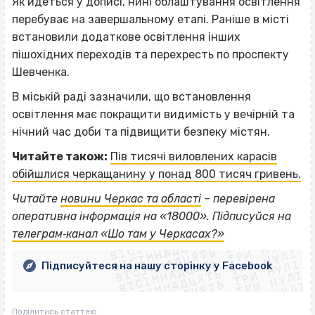
Як йдеться у дописі, нині облаштування освітлення
перебуває на завершальному етапі. Раніше в місті
встановили додаткове освітлення інших
пішохідних переходів та перехресть по проспекту
Шевченка.
В міській раді зазначили, що встановлення
освітлення має покращити видимість у вечірній та
нічний час доби та підвищити безпеку містян.
Читайте також:
Пів тисячі виловлених карасів
обійшлися черкащанину у понад 800 тисяч гривень.
Читайте
новини Черкас та області
– перевірена
ВІСІМНАДЦЯТЬ ТРИ НУЛІ
оперативна інформація на «18000». Підписуйся на
ВІСІМНАДЦЯТЬ ТРИ НУЛІ
ВІСІМНАДЦЯТЬ ТРИ НУЛІ
телеграм‐канал «Шо там у Черкасах?»
ВІСІМНАДЦЯТЬ ТРИ НУЛІ
ВІСІМНАДЦЯТЬ ТРИ НУЛІ
ВІСІМНАДЦЯТЬ ТРИ НУЛІ
Підписуйтеся на нашу сторінку у Facebook
ВІСІМНАДЦЯТЬ ТРИ НУЛІ
ВІСІМНАДЦЯТЬ ТРИ НУЛІ
Поділитись статтею