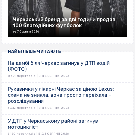
Черкаський бренд за дві години продав
100 благодійних футболок
7 Серпня 2026
НАЙБІЛЬШЕ ЧИТАЮТЬ
На дамбі біля Черкас загинув у ДТП водій
(ФОТО)
|
8 321 переглядів
ВІД 5 СЕРПНЯ 2026
Рукавички у лікарні Черкас за ціною Lexus:
схема не зникла, вона просто переїхала –
розслідування
|
6 342 переглядів
ВІД 3 СЕРПНЯ 2026
У ДТП у Черкаському районі загинув
мотоцикліст
|
6 160 переглядів
ВІД 3 СЕРПНЯ 2026