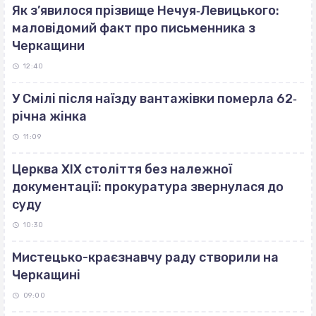
Як з’явилося прізвище Нечуя‐Левицького:
маловідомий факт про письменника з
Черкащини
12:40
У Смілі після наїзду вантажівки померла 62‐
річна жінка
11:09
Церква ХІХ століття без належної
документації: прокуратура звернулася до
суду
10:30
Мистецько-краєзнавчу раду створили на
Черкащині
09:00