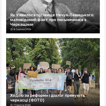
Як з’явилося прізвище Нечуя‐Левицького:
маловідомий факт про письменника з
Черкащини
8 Серпня 2026
Ходою за реформи і діалог прямують
черкасці (ФОТО)
7 Серпня 2026