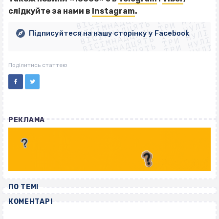
ВІСІМНАДЦЯТЬ ТРИ НУЛІ
ВІСІМНАДЦЯТЬ ТРИ НУЛІ
ВІСІМНАДЦЯТЬ ТРИ НУЛІ
слідкуйте за нами в
Instagram
.
ВІСІМНАДЦЯТЬ ТРИ НУЛІ
ВІСІМНАДЦЯТЬ ТРИ НУЛІ
ВІСІМНАДЦЯТЬ ТРИ НУЛІ
Підписуйтеся на нашу сторінку у Facebook
ВІСІМНАДЦЯТЬ ТРИ НУЛІ
ВІСІМНАДЦЯТЬ ТРИ НУЛІ
Поділитись статтею
РЕКЛАМА
ПО ТЕМІ
КОМЕНТАРІ