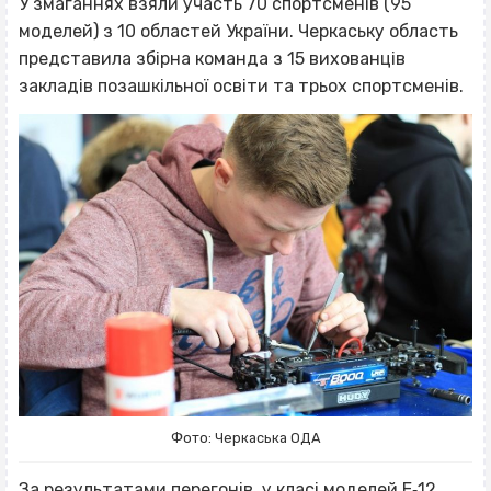
У змаганнях взяли участь 70 спортсменів (95
моделей) з 10 областей України. Черкаську область
представила збірна команда з 15 вихованців
закладів позашкільної освіти та трьох спортсменів.
Фото: Черкаська ОДА
За результатами перегонів, у класі моделей Е‐12