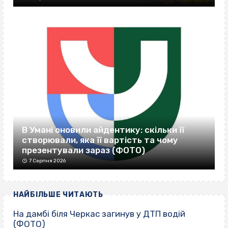
В Умані оновили айдентику: скільки її
створювали, яка її вартість та чому
презентували зараз (ФОТО)
7 Серпня 2026
НАЙБІЛЬШЕ ЧИТАЮТЬ
На дамбі біля Черкас загинув у ДТП водій
(ФОТО)