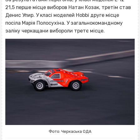
21,5 перше місце виборов Натан Козак, третім став
Денис Упир. У класі моделей Hobbi друге місце
посіла Марія Полосухіна. У загальнокомандному
заліку черкащани вибороли третє місце.
Фото: Черкаська ОДА