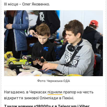
ІІІ місце – Олег Яковенко.
Фото: Черкаська ОДА
Нагадаємо, в Черкасах
підняли
прапор на честь
відкриття зимової Олімпіади в Пекіні.
Також новини «18000» є в
Telegram
і
Viber
,