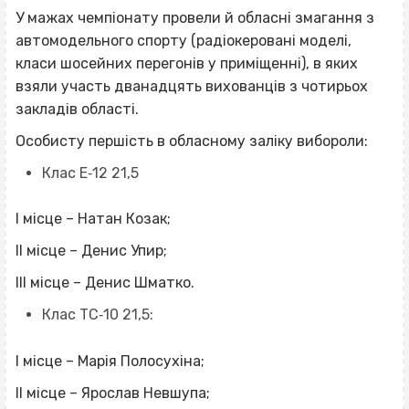
У мажах чемпіонату провели й обласні змагання з
автомодельного спорту (радіокеровані моделі,
класи шосейних перегонів у приміщенні), в яких
взяли участь дванадцять вихованців з чотирьох
закладів області.
Особисту першість в обласному заліку вибороли:
Клас Е‐12 21,5
І місце – Натан Козак;
ІІ місце – Денис Упир;
ІІІ місце – Денис Шматко.
Клас ТС‐10 21,5:
І місце – Марія Полосухіна;
ІІ місце – Ярослав Невшупа;