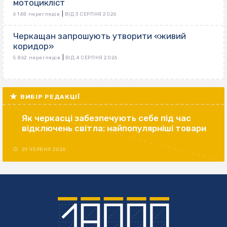
мотоцикліст
|
6 148 переглядів
ВІД 3 СЕРПНЯ 2026
Черкащан запрошують утворити «живий
коридор»
|
5 862 переглядів
ВІД 4 СЕРПНЯ 2026
ВИБІР РЕДАКЦІЇ
Як черкасці забезпечують себе під час
відключень світла: найпопулярніші товари
29 ЧЕРВНЯ 2026