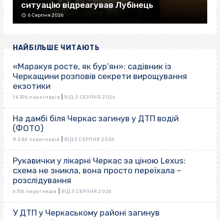
ситуацію відреагував Лубінець
6 Серпня 2026
НАЙБІЛЬШЕ ЧИТАЮТЬ
«Маракуя росте, як бур’ян»: садівник із
Черкащини розповів секрети вирощування
екзотики
|
14 396 переглядів
ВІД 2 СЕРПНЯ 2026
На дамбі біля Черкас загинув у ДТП водій
(ФОТО)
|
8 244 переглядів
ВІД 5 СЕРПНЯ 2026
Рукавички у лікарні Черкас за ціною Lexus:
схема не зникла, вона просто переїхала –
розслідування
|
6 316 переглядів
ВІД 3 СЕРПНЯ 2026
У ДТП у Черкаському районі загинув