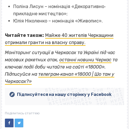
Поліна Лисун – номінація «Декоративно‐
прикладне мистецтво»;
Юлія Ніколенко – номінація «Живопис».
Читайте також:
Майже 40 жителів Черкащини
отримали гранти на власну справу.
Моніторинг ситуації в Черкасах та Україні під час
масових ракетних атак,
останні новини Черкас
та
ключові події доби читайте на сайті «18000».
ВІСІМНАДЦЯТЬ ТРИ НУЛІ
Підписуйся на
телеграм‐канал «18000 | Шо там у
ВІСІМНАДЦЯТЬ ТРИ НУЛІ
ВІСІМНАДЦЯТЬ ТРИ НУЛІ
Черкасах?»
ВІСІМНАДЦЯТЬ ТРИ НУЛІ
ВІСІМНАДЦЯТЬ ТРИ НУЛІ
ВІСІМНАДЦЯТЬ ТРИ НУЛІ
Підписуйтеся на нашу сторінку у Facebook
ВІСІМНАДЦЯТЬ ТРИ НУЛІ
ВІСІМНАДЦЯТЬ ТРИ НУЛІ
Поділитись статтею