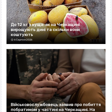
До 12 кг з куща: як на Черкащині
вирощують дині та скільки вони
коштують
6 Серпня 2026
Військовослужбовець заявив про побиття
побратимом у частині на Черкащині. На