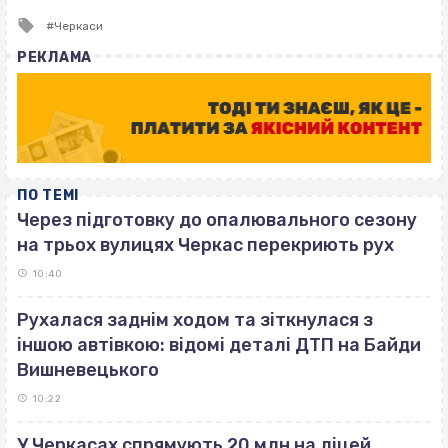
Tagged
Черкаси
with
РЕКЛАМА
ПО ТЕМІ
Через підготовку до опалювального сезону
на трьох вулицях Черкас перекриють рух
10:40
Рухалася заднім ходом та зіткнулася з
іншою автівкою: відомі деталі ДТП на Байди
Вишневецького
10:22
У Черкасах спрямують 20 млн на ліцей