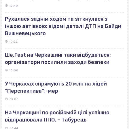
10:40
Рухалася заднім ходом та зіткнулася з
іншою автівкою: відомі деталі ДТП на Байди
Вишневецького
10:22
Ше.Fest на Черкащині таки відбудеться:
організатори посилили заходи безпеки
10:00
У Черкасах спрямують 20 млн на ліцей
“Перспектива”,- мер
09:00
На Черкащині по російській цілі успішно
відпрацювала ППО, – Табурець
07:44