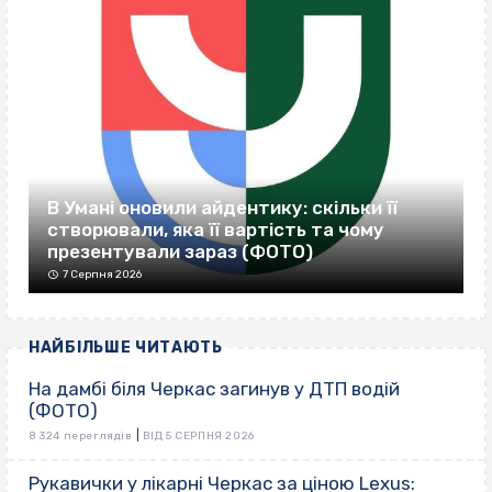
В Умані оновили айдентику: скільки її
створювали, яка її вартість та чому
презентували зараз (ФОТО)
7 Серпня 2026
НАЙБІЛЬШЕ ЧИТАЮТЬ
На дамбі біля Черкас загинув у ДТП водій
(ФОТО)
|
8 324 переглядів
ВІД 5 СЕРПНЯ 2026
Рукавички у лікарні Черкас за ціною Lexus: