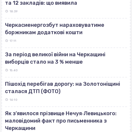
та 12 закладів: що виявила
18:39
Черкасиенергозбут нараховуватиме
боржникам додаткові кошти
17:11
За період великої війни на Черкащині
виборців стало на 3 % менше
15:40
Пішохід перебігав дорогу: на Золотоніщині
сталася ДТП (ФОТО)
14:10
Як з’явилося прізвище Нечуя‐Левицького:
маловідомий факт про письменника з
Черкащини