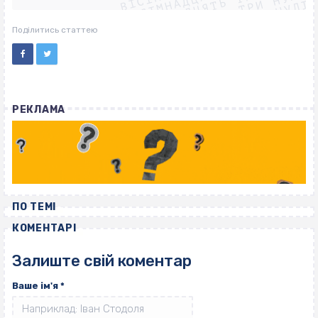
ВІСІМНАДЦЯТЬ ТРИ НУЛІ
ВІСІМНАДЦЯТЬ ТРИ НУЛІ
ВІСІМНАДЦЯТЬ ТРИ НУЛІ
Поділитись статтею
РЕКЛАМА
ПО ТЕМІ
КОМЕНТАРІ
Залиште свій коментар
Ваше ім'я
*