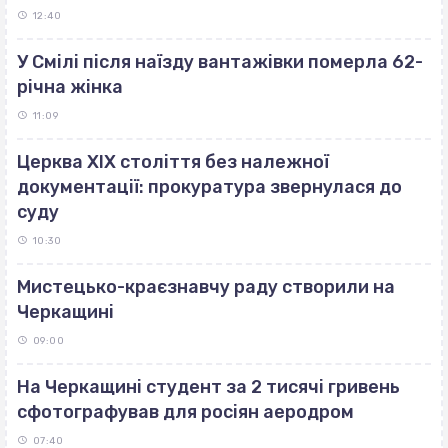
12:40
У Смілі після наїзду вантажівки померла 62-
річна жінка
11:09
Церква ХІХ століття без належної
документації: прокуратура звернулася до
суду
10:30
Мистецько-краєзнавчу раду створили на
Черкащині
09:00
На Черкащині студент за 2 тисячі гривень
сфотографував для росіян аеродром
07:40