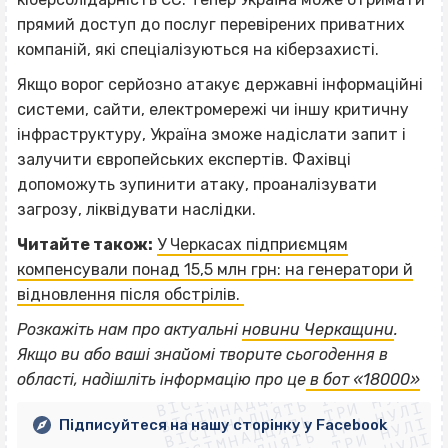
прямий доступ до послуг перевірених приватних
компаній, які спеціалізуються на кіберзахисті.
Якщо ворог серйозно атакує державні інформаційні
системи, сайти, електромережі чи іншу критичну
інфраструктуру, Україна зможе надіслати запит і
залучити європейських експертів. Фахівці
допоможуть зупинити атаку, проаналізувати
загрозу, ліквідувати наслідки.
Читайте також:
У Черкасах підприємцям
компенсували понад 15,5 млн грн: на генератори й
відновлення після обстрілів.
Розкажіть нам про актуальні
новини Черкащини
.
ВІСІМНАДЦЯТЬ ТРИ НУЛІ
Якщо
ви або ваші знайомі творите сьогодення в
ВІСІМНАДЦЯТЬ ТРИ НУЛІ
ВІСІМНАДЦЯТЬ ТРИ НУЛІ
області, надішліть інформацію про це
в бот «18000»
ВІСІМНАДЦЯТЬ ТРИ НУЛІ
ВІСІМНАДЦЯТЬ ТРИ НУЛІ
Підписуйтеся на нашу сторінку у Facebook