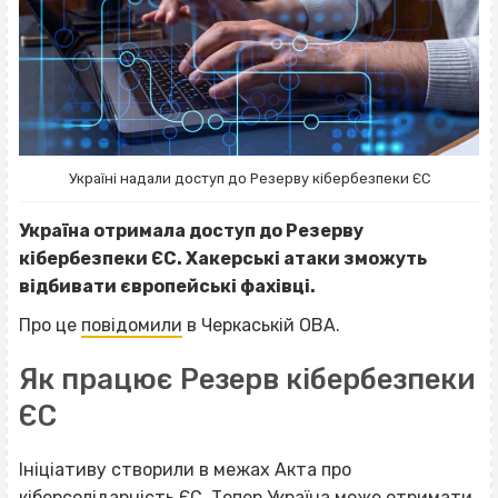
Україні надали доступ до Резерву кібербезпеки ЄС
Україна отримала доступ до Резерву
кібербезпеки ЄС. Хакерські атаки зможуть
відбивати європейські фахівці.
Про це
повідомили
в Черкаській ОВА.
Як працює Резерв кібербезпеки
ЄС
Ініціативу створили в межах Акта про
кіберсолідарність ЄС. Тепер Україна може отримати